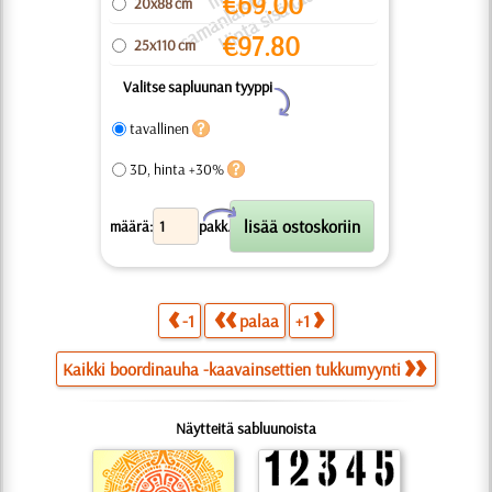
k
a.
p
u
t
ä
€
69.00
20x88 cm
€
97.80
25x110 cm
Valitse sapluunan tyyppi
Y
tavallinen
3D, hinta +30%
X
määrä:
pakk.
-1
palaa
+1
Kaikki boordinauha -kaavainsettien tukkumyynti
Näytteitä sabluunoista