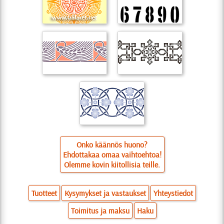
Onko käännös huono?
Ehdottakaa omaa vaihtoehtoa!
Olemme kovin kiitollisia teille.
Tuotteet
Kysymykset ja vastaukset
Yhteystiedot
Toimitus ja maksu
Haku