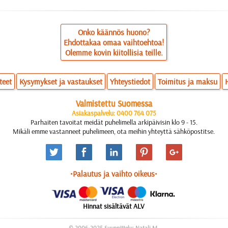
Onko käännös huono?
Ehdottakaa omaa vaihtoehtoa!
Olemme kovin kiitollisia teille.
teet
Kysymykset ja vastaukset
Yhteystiedot
Toimitus ja maksu
Valmistettu Suomessa
Asiakaspalvelu: 0400 764 075
Parhaiten tavoitat meidät puhelimella arkipäivisin klo 9 - 15.
Mikäli emme vastanneet puhelimeen, ota meihin yhteyttä sähköpostitse.
•Palautus ja vaihto oikeus•
Hinnat sisältävät ALV
© 2006-2025 Suunnittelu: Natali M.