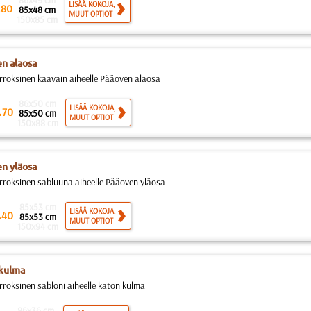
86x49 cm
.
LISÄÄ KOKOJA,
80
85x48 cm
MUUT OPTIOT
150x85 cm
n alaosa
rroksinen kaavain aiheelle Pääoven alaosa
86x50 cm
.
LISÄÄ KOKOJA,
70
85x50 cm
MUUT OPTIOT
150x88 cm
n yläosa
rroksinen sabluuna aiheelle Pääoven yläosa
85x53 cm
.
LISÄÄ KOKOJA,
40
85x53 cm
MUUT OPTIOT
150x94 cm
kulma
rroksinen sabloni aiheelle katon kulma
86x36 cm