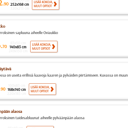
150x100 cm
2.
LISÄÄ KOKOJA,
90
252x168 cm
MUUT OPTIOT
320x213 cm
kko
rroksinen sapluuna aiheelle Oviaukko
83x50 cm
.
LISÄÄ KOKOJA,
70
140x83 cm
MUUT OPTIOT
249x150 cm
äytävä
ossa on useita erillisiä kaavoja kaaren ja pylväiden piirtämiseen. Kuvassa on muun
100x83 cm
.
LISÄÄ KOKOJA,
90
168x140 cm
MUUT OPTIOT
220x183 cm
npään alaosa
rroksinen taidesabluunat aiheelle pylväänpään alaosa