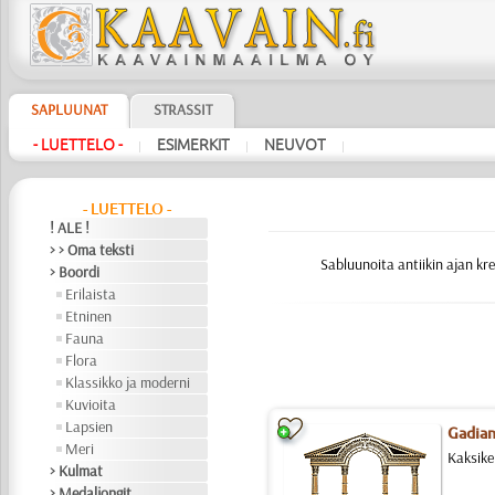
SAPLUUNAT
STRASSIT
- LUETTELO -
ESIMERKIT
NEUVOT
|
|
|
- LUETTELO -
! ALE !
> > Oma teksti
Sabluunoita antiikin ajan kr
> Boordi
Erilaista
Etninen
Fauna
Flora
Klassikko ja moderni
Kuvioita
Lapsien
Gadian
Meri
Kaksike
> Kulmat
> Medaljongit