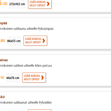
150x115 cm
6.
LISÄÄ KOKOJA,
30
213x163 cm
MUUT OPTIOT
320x245 cm
npää
rroksinen sabluuna aiheelle Pylväänpää
43x28 cm
.
LISÄÄ KOKOJA,
80
86x55 cm
MUUT OPTIOT
150x96 cm
atsas
rroksinen sabloni aiheelle Mies-patsas
20x33 cm
.
LISÄÄ KOKOJA,
10
46x76 cm
MUUT OPTIOT
92x152 cm
kkö
rroksinen sabluunat aiheelle Pylväikkö