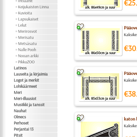
Intiaanit
€25
Keijukaisten Linna
alk. 86x49cm ja suur
Kuvioita
Lapsukaiset
Lelut
Pääove
Merirosvot
Kaksike
Merisatu
Metsäsatu
€30
Nalle Pooh
alk. 86x50cm ja suur
Nooan arkki
PikkuZOO
Latinos
Pääove
Lauseita ja kirjaimia
Logot ja merkit
Kaksike
Lohikäärmeet
€38
Meri
Meri-illuusiot
alk. 85x53cm ja suur
Musiikki ja tanssit
Nauhat
Olmecs
katon 
Perhoset
Kaksike
Perjantai 13
Pitsit