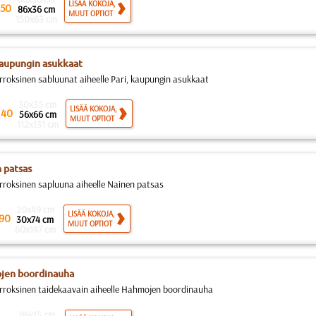
LISÄÄ KOKOJA,
50
86x36 cm
MUUT OPTIOT
150x63 cm
kaupungin asukkaat
rroksinen sabluunat aiheelle Pari, kaupungin asukkaat
30x35 cm
.
LISÄÄ KOKOJA,
40
56x66 cm
MUUT OPTIOT
112x131 cm
 patsas
rroksinen sapluuna aiheelle Nainen patsas
20x49 cm
LISÄÄ KOKOJA,
90
30x74 cm
MUUT OPTIOT
60x147 cm
jen boordinauha
rroksinen taidekaavain aiheelle Hahmojen boordinauha
86x15 cm