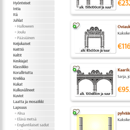
€23
Hyönteiset
alk. 150x100cm ja suur
Intia
Itä
Juhlat
Halloween
Oviau
Joulu
Kaksike
Pääsiäinen
Keijukaiset
€116
Keittiö
alk. 83x50cm ja suur
Keltit
Keskiajat
Klassikko
Kaarik
Koralliriutta
Sarja, j
Kreikka
Kukat
€95
Kulkuvälineet
alk. 100x83cm ja suur
Kuviot
Laatta ja mosaiikki
Lapsuus
Alisa
pylvää
Elävä metsä
Kaksike
Englantilaiset sadut