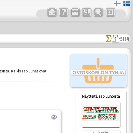
5114
tsista. Kaikki sabluunat ovat
OSTOSKORI ON TYHJÄ
Näytteitä sabluunoista
b