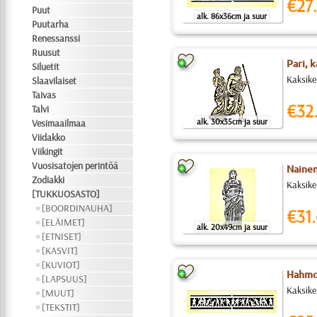
€27.
Puut
alk. 86x36cm ja suur
Puutarha
Renessanssi
Ruusut
Pari, 
Siluetit
Kaksike
Slaavilaiset
Taivas
€32
Talvi
alk. 30x35cm ja suur
Vesimaailmaa
Viidakko
Viikingit
Vuosisatojen perintöä
Nainen
Zodiakki
Kaksike
[TUKKUOSASTO]
[BOORDINAUHA]
€31.
[ELÄIMET]
alk. 20x49cm ja suur
[ETNISET]
[KASVIT]
[KUVIOT]
Hahmo
[LAPSUUS]
Kaksike
[MUUT]
[TEKSTIT]