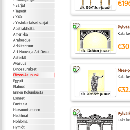
€19
> Sarjat
alk. 150x115cm ja suur
> Tapetit
> XXXL
> Yksinkertaiset sarjat
Pylvää
Abstraktioita
Kaksike
Amerikka
Arabesque
€30
Arkkitehtuuri
alk. 43x28cm ja suur
Art Nuovo ja Art Deco
Asteekit
Avaruus
Dinosaurukset
Mies-p
Efesos-kaupunki
Kaksike
Egypti
Eläimet
€32
Ennen Kolumbusta
alk. 20x33cm ja suur
Esineet
Fantasia
Harsuuntuminen
Pylväi
Hedelmät
Kaksike
Hohloma
Hymiöt