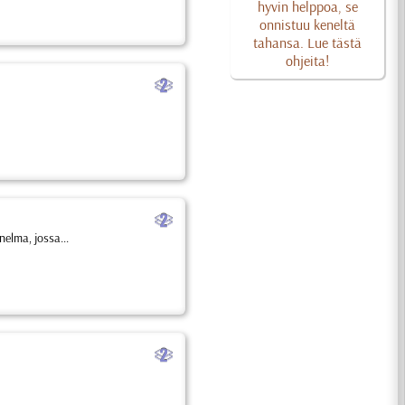
hyvin helppoa, se
onnistuu keneltä
tahansa. Lue tästä
ohjeita!
b
b
nelma, jossa...
b