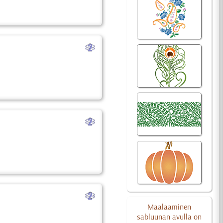
b
b
b
Maalaaminen
sabluunan avulla on