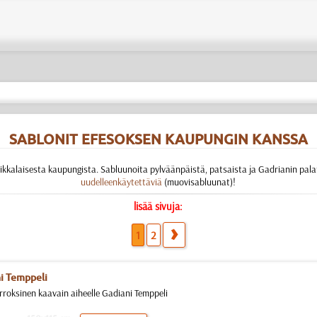
SABLONIT EFESOKSEN KAUPUNGIN KANSSA
eikkalaisesta kaupungista. Sabluunoita pylväänpäistä, patsaista ja Gadrianin pala
uudelleenkäytettäviä
(muovisabluunat)!
lisää sivuja:
1
2
i Temppeli
rroksinen kaavain aiheelle Gadiani Temppeli