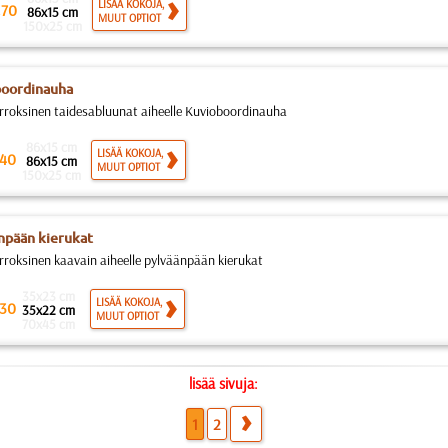
.
LISÄÄ KOKOJA,
70
86x15 cm
MUUT OPTIOT
150x25 cm
boordinauha
rroksinen taidesabluunat aiheelle Kuvioboordinauha
86x15 cm
LISÄÄ KOKOJA,
40
86x15 cm
MUUT OPTIOT
150x25 cm
npään kierukat
rroksinen kaavain aiheelle pylväänpään kierukat
35x23 cm
LISÄÄ KOKOJA,
30
35x22 cm
MUUT OPTIOT
70x45 cm
lisää sivuja:
1
2