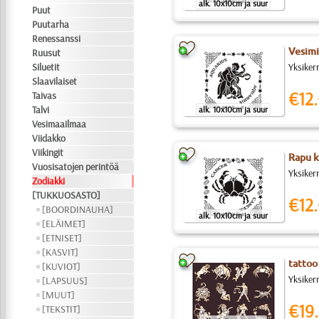
alk. 10x10cm ja suur
Puut
Puutarha
Renessanssi
Vesimi
Ruusut
Siluetit
Yksiker
Slaavilaiset
€12.
Taivas
Talvi
alk. 10x10cm ja suur
Vesimaailmaa
Viidakko
Viikingit
Rapu k
Vuosisatojen perintöä
Yksiker
Zodiakki
[TUKKUOSASTO]
€12.
[BOORDINAUHA]
alk. 10x10cm ja suur
[ELÄIMET]
[ETNISET]
[KASVIT]
tattoo
[KUVIOT]
Yksiker
[LAPSUUS]
[MUUT]
€19.
[TEKSTIT]