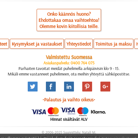
Onko käännös huono?
Ehdottakaa omaa vaihtoehtoa!
Olemme kovin kiitollisia teille.
teet
Kysymykset ja vastaukset
Yhteystiedot
Toimitus ja maksu
Valmistettu Suomessa
Asiakaspalvelu: 0400 764 075
Parhaiten tavoitat meidät puhelimella arkipäivisin klo 9 - 15.
Mikäli emme vastanneet puhelimeen, ota meihin yhteyttä sähköpostitse.
•Palautus ja vaihto oikeus•
Hinnat sisältävät ALV
© 2006-2025 Suunnittelu: Natali M.
Koodauksen: Aleks K.; Sisältöä: Konsta A.