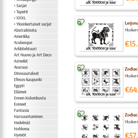
alk. 10x10cm ja suur
> Sarjat
> Tapetit
> XXXL
Leijon
> Yksinkertaiset sarjat
Yksiker
Abstraktioita
Amerikka
€15.
Arabesque
Arkkitehtuuri
alk. 10x10cm ja suur
Art Nuovo ja Art Deco
Asteekit
Avaruus
Zodiac
Dinosaurukset
Yksiker
Efesos-kaupunki
Egypti
€64
Eläimet
alk. 10x10cm ja suur
Ennen Kolumbusta
Esineet
Fantasia
Zodiac
Harsuuntuminen
Yksiker
Hedelmät
Hohloma
€57.
Hymiöt