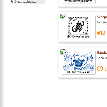
alk. 5x5cm ja suur
❧ Omat sabluunat
Skorpi
Seinäko
€12.
alk. 10x10cm ja suur
Hauska
Seinäko
€9.
2
alk. 12x12cm ja suur