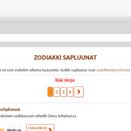
ZODIAKKI SAPLUUNAT
 on vain zodiakin-aiheisia kaavaimia. Kaikki sapluunat ovat
uudelleenkäytettäviä
lisää sivuja:
1
2
3
4
kehyksessä
roksinen taidekaavain aiheelle Oinas kehyksessä
10x10 cm
LISÄÄ KOKOJA,
40
19x19 cm