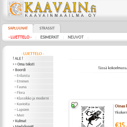
SAPLUUNAT
STRASSIT
- LUETTELO -
ESIMERKIT
NEUVOT
|
|
|
- LUETTELO -
! ALE !
> > Oma teksti
Tässä kokoelmassa
> Boordi
Erilaista
Etninen
Fauna
Flora
Klassikko ja moderni
Kuvioita
Oinas 
Lapsien
Yksiker
Meri
> Kulmat
€15.
> Medaljongit