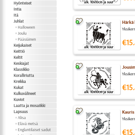
alk. 10x10cm ja suur
Hyönteiset
Intia
Itä
Juhlat
Härkä 
Halloween
Yksiker
Joulu
Pääsiäinen
€15.
Keijukaiset
alk. 10x10cm ja suur
Keittiö
Keltit
Keskiajat
Jousim
Klassikko
Yksiker
Koralliriutta
Kreikka
€15.
Kukat
alk. 10x10cm ja suur
Kulkuvälineet
Kuviot
Laatta ja mosaiikki
Lapsuus
Kauris
Alisa
Yksiker
Elävä metsä
Englantilaiset sadut
€15.