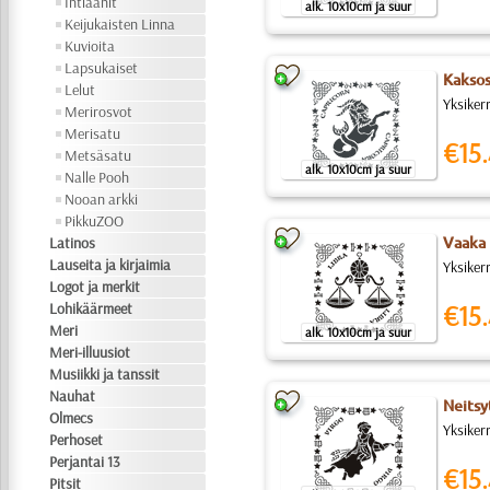
Intiaanit
alk. 10x10cm ja suur
Keijukaisten Linna
Kuvioita
Lapsukaiset
Kaksos
Lelut
Yksiker
Merirosvot
Merisatu
€15.
Metsäsatu
alk. 10x10cm ja suur
Nalle Pooh
Nooan arkki
PikkuZOO
Latinos
Vaaka 
Lauseita ja kirjaimia
Yksiker
Logot ja merkit
Lohikäärmeet
€15.
Meri
alk. 10x10cm ja suur
Meri-illuusiot
Musiikki ja tanssit
Nauhat
Neitsy
Olmecs
Yksikerr
Perhoset
Perjantai 13
€15.
Pitsit