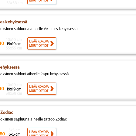
MUUT OPTIOT
38x38 cm
es kehyksessä
roksinen sabluuna aiheelle Vesimies kehyksessä
10x10 cm
LISÄÄ KOKOJA,
10
19x19 cm
MUUT OPTIOT
55x55 cm
ehyksessä
roksinen sabloni aiheelle Rapu kehyksessä
10x10 cm
LISÄÄ KOKOJA,
10
19x19 cm
MUUT OPTIOT
38x38 cm
 Zodiac
roksinen sapluuna aiheelle tattoo Zodiac
5x5 cm
LISÄÄ KOKOJA,
80
6x6 cm