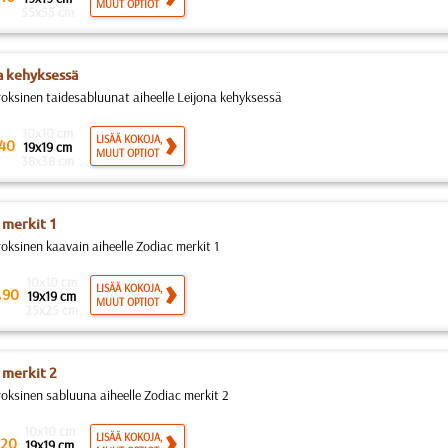
MUUT OPTIOT
55x55 cm
a kehyksessä
roksinen taidesabluunat aiheelle Leijona kehyksessä
10x10 cm
LISÄÄ KOKOJA,
40
19x19 cm
MUUT OPTIOT
38x38 cm
 merkit 1
roksinen kaavain aiheelle Zodiac merkit 1
10x10 cm
.
LISÄÄ KOKOJA,
90
19x19 cm
MUUT OPTIOT
25x25 cm
 merkit 2
roksinen sabluuna aiheelle Zodiac merkit 2
10x10 cm
LISÄÄ KOKOJA,
20
19x19 cm