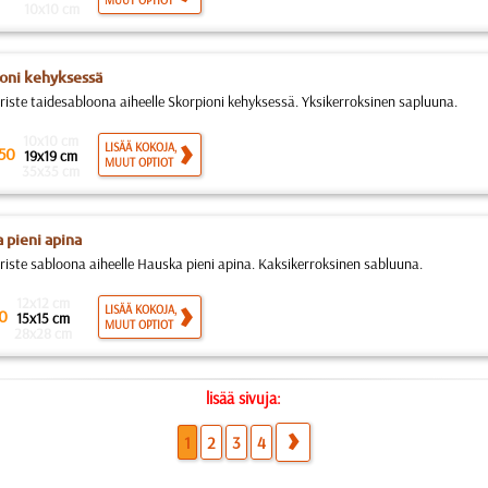
MUUT OPTIOT
10x10 cm
oni kehyksessä
riste taidesabloona aiheelle Skorpioni kehyksessä. Yksikerroksinen sapluuna.
10x10 cm
LISÄÄ KOKOJA,
50
19x19 cm
MUUT OPTIOT
35x35 cm
 pieni apina
riste sabloona aiheelle Hauska pieni apina. Kaksikerroksinen sabluuna.
12x12 cm
LISÄÄ KOKOJA,
0
15x15 cm
MUUT OPTIOT
28x28 cm
lisää sivuja:
1
2
3
4