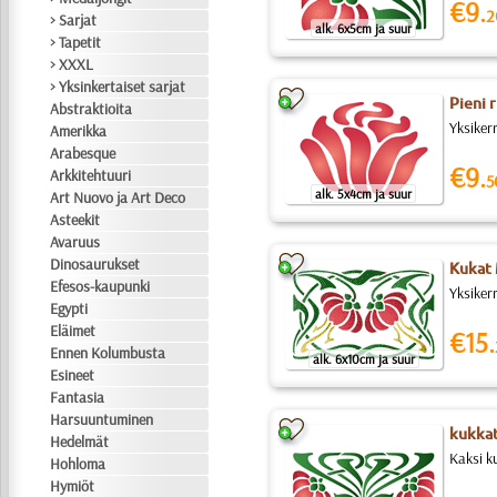
€9.
2
> Sarjat
alk. 6x5cm ja suur
> Tapetit
> XXXL
> Yksinkertaiset sarjat
Pieni r
Abstraktioita
Yksiker
Amerikka
Arabesque
€9.
Arkkitehtuuri
5
alk. 5x4cm ja suur
Art Nuovo ja Art Deco
Asteekit
Avaruus
Dinosaurukset
Kukat 
Efesos-kaupunki
Yksiker
Egypti
Eläimet
€15.
Ennen Kolumbusta
alk. 6x10cm ja suur
Esineet
Fantasia
Harsuuntuminen
kukkat
Hedelmät
Kaksi k
Hohloma
Hymiöt