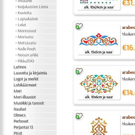
Intiaanit
€31.
Keijukaisten Linna
alk. 10x24cm ja suur
Kuvioita
Lapsukaiset
Lelut
arabes
Merirosvot
Yksiker
Merisatu
Metsäsatu
€16.
Nalle Pooh
alk. 15x5cm ja suur
Nooan arkki
PikkuZOO
Latinos
arabes
Lauseita ja kirjaimia
Logot ja merkit
Yksiker
Lohikäärmeet
€14.
Meri
Meri-illuusiot
alk. 10x6cm ja suur
Musiikki ja tanssit
Nauhat
Olmecs
arabesk
Perhoset
Yksiker
Perjantai 13
Pitsit