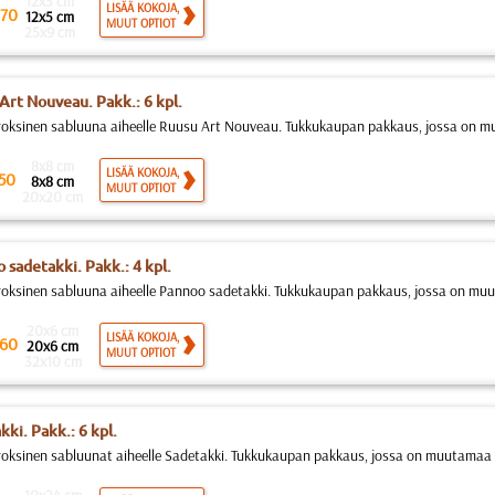
12x5 cm
LISÄÄ KOKOJA,
70
12x5 cm
MUUT OPTIOT
25x9 cm
Art Nouveau. Pakk.: 6 kpl.
roksinen sabluuna aiheelle Ruusu Art Nouveau. Tukkukaupan pakkaus, jossa on m
8x8 cm
LISÄÄ KOKOJA,
50
8x8 cm
MUUT OPTIOT
20x20 cm
 sadetakki. Pakk.: 4 kpl.
roksinen sabluuna aiheelle Pannoo sadetakki. Tukkukaupan pakkaus, jossa on mu
20x6 cm
LISÄÄ KOKOJA,
60
20x6 cm
MUUT OPTIOT
32x10 cm
kki. Pakk.: 6 kpl.
roksinen sabluunat aiheelle Sadetakki. Tukkukaupan pakkaus, jossa on muutamaa s