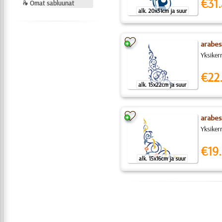
€31.
❧ Omat sabluunat
alk. 20x31cm ja suur
arabes
Yksiker
€22
alk. 15x22cm ja suur
arabes
Yksiker
€19.
alk. 15x16cm ja suur