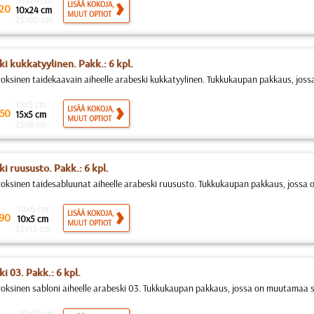
10x24 cm
LISÄÄ KOKOJA,
20
10x24 cm
MUUT OPTIOT
25x60 cm
ki kukkatyylinen. Pakk.: 6 kpl.
roksinen taidekaavain aiheelle arabeski kukkatyylinen. Tukkukaupan pakkaus, jos
15x5 cm
LISÄÄ KOKOJA,
50
15x5 cm
MUUT OPTIOT
25x8 cm
ki ruususto. Pakk.: 6 kpl.
roksinen taidesabluunat aiheelle arabeski ruususto. Tukkukaupan pakkaus, jossa
10x6 cm
LISÄÄ KOKOJA,
90
10x5 cm
MUUT OPTIOT
25x13 cm
i 03. Pakk.: 6 kpl.
roksinen sabloni aiheelle arabeski 03. Tukkukaupan pakkaus, jossa on muutamaa sa
10x15 cm