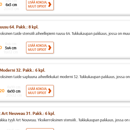
6x5 cm
LISÄÄ KOKOJA,
0
6x5 cm
MUUT OPTIOT
20x15 cm
uusu 64. Pakk.: 8 kpl.
roksinen taide stensiili aiheellepieni ruusu 64. Tukkukaupan pakkaus, jossa on mu
5x4 cm
LISÄÄ KOKOJA,
0
5x4 cm
MUUT OPTIOT
16x12 cm
Moderni 32. Pakk.: 6 kpl.
roksinen taide sapluuna aiheellekukat moderni 32. Tukkukaupan pakkaus, jossa o
6x10 cm
LISÄÄ KOKOJA,
20
6x10 cm
MUUT OPTIOT
20x32 cm
 Art Neuveau 31. Pakk.: 6 kpl.
ukkia tyyli Art Nouveau. Yksikerroksinen stensiili.. Tukkukaupan pakkaus, jossa o