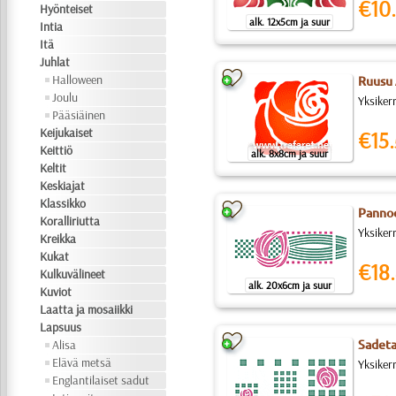
€10.
Hyönteiset
alk. 12x5cm ja suur
Intia
Itä
Juhlat
Halloween
Ruusu 
Joulu
Yksiker
Pääsiäinen
Keijukaiset
€15.
Keittiö
alk. 8x8cm ja suur
Keltit
Keskiajat
Klassikko
Pannoo
Koralliriutta
Yksiker
Kreikka
Kukat
€18.
Kulkuvälineet
alk. 20x6cm ja suur
Kuviot
Laatta ja mosaiikki
Lapsuus
Alisa
Sadeta
Elävä metsä
Yksiker
Englantilaiset sadut