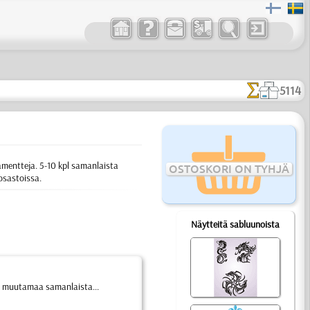
5114
namentteja. 5-10 kpl samanlaista
OSTOSKORI ON TYHJÄ
osastoissa.
Näytteitä sabluunoista
n muutamaa samanlaista...