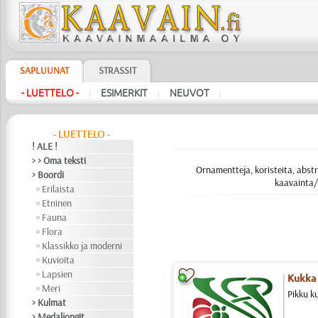
SAPLUUNAT
STRASSIT
- LUETTELO -
ESIMERKIT
NEUVOT
|
|
|
- LUETTELO -
! ALE !
> > Oma teksti
Ornamentteja, koristeita, abstr
> Boordi
kaavainta/
Erilaista
Etninen
Fauna
Flora
Klassikko ja moderni
Kuvioita
Lapsien
Kukka 
Meri
Pikku k
> Kulmat
> Medaljongit