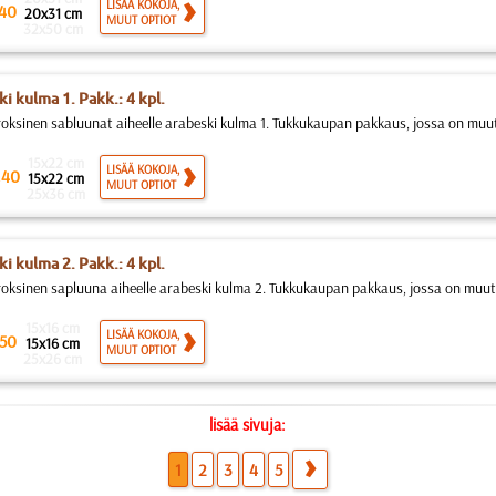
LISÄÄ KOKOJA,
40
20x31 cm
MUUT OPTIOT
32x50 cm
ki kulma 1. Pakk.: 4 kpl.
roksinen sabluunat aiheelle arabeski kulma 1. Tukkukaupan pakkaus, jossa on muu
15x22 cm
.
LISÄÄ KOKOJA,
40
15x22 cm
MUUT OPTIOT
25x36 cm
ki kulma 2. Pakk.: 4 kpl.
roksinen sapluuna aiheelle arabeski kulma 2. Tukkukaupan pakkaus, jossa on muu
15x16 cm
LISÄÄ KOKOJA,
50
15x16 cm
MUUT OPTIOT
25x26 cm
lisää sivuja:
1
2
3
4
5