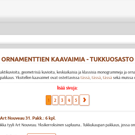
ORNAMENTTIEN KAAVAIMIA - TUKKUOSASTO
aktikuvioita, geometrisiä kuvioita, keskiaikaisia ja klassisia monogrammeja ja or
pakkaus. Yksitellen kaavaimet ovat ostettavissa
tässä
,
tässä
,
tässä
sekä muissa 
lisää sivuja:
1
2
3
4
5
Art Nouveau 31. Pakk.: 6 kpl.
ukka tyyli Art Nouveau. Yksikerroksinen sapluuna.. Tukkukaupan pakkaus, jossa o