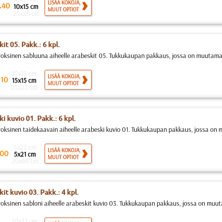
.
LISÄÄ KOKOJA,
40
10x15 cm
MUUT OPTIOT
25x38 cm
it 05. Pakk.: 6 kpl.
roksinen sabluuna aiheelle arabeskit 05. Tukkukaupan pakkaus, jossa on muutamaa
15x15 cm
.
LISÄÄ KOKOJA,
10
15x15 cm
MUUT OPTIOT
25x25 cm
i kuvio 01. Pakk.: 6 kpl.
roksinen taidekaavain aiheelle arabeski kuvio 01. Tukkukaupan pakkaus, jossa on
5x22 cm
LISÄÄ KOKOJA,
00
5x21 cm
MUUT OPTIOT
20x86 cm
it kuvio 03. Pakk.: 4 kpl.
roksinen sabloni aiheelle arabeskit kuvio 03. Tukkukaupan pakkaus, jossa on muu
20x31 cm