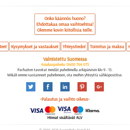
Onko käännös huono?
Ehdottakaa omaa vaihtoehtoa!
Olemme kovin kiitollisia teille.
teet
Kysymykset ja vastaukset
Yhteystiedot
Toimitus ja maksu
Valmistettu Suomessa
Asiakaspalvelu: 0400 764 075
Parhaiten tavoitat meidät puhelimella arkipäivisin klo 9 - 15.
Mikäli emme vastanneet puhelimeen, ota meihin yhteyttä sähköpostitse.
•Palautus ja vaihto oikeus•
Hinnat sisältävät ALV
© 2006-2025 Suunnittelu: Natali M.