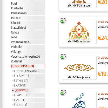
€20
Puut
alk. 10x15cm ja suur
Puutarha
Renessanssi
Ruusut
arabesk
Siluetit
Yksiker
Slaavilaiset
Taivas
€24
Talvi
alk. 15x15cm ja suur
Vesimaailmaa
Viidakko
Viikingit
Vuosisatojen perintöä
arabesk
Zodiakki
Yksiker
[TUKKUOSASTO]
[BOORDINAUHA]
€19.
[ELÄIMET]
alk. 5x22cm ja suur
[ETNISET]
[KASVIT]
[KUVIOT]
arabesk
[LAPSUUS]
Yksiker
[MUUT]
[TEKSTIT]