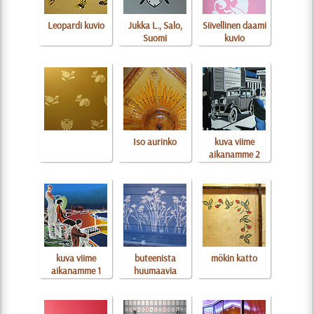
Leopardi kuvio
Jukka L., Salo,
Siivellinen daami
Suomi
kuvio
Iso aurinko
kuva viime
aikanamme 2
kuva viime
buteenista
mökin katto
aikanamme 1
huumaavia