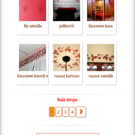
lily seinälle
pelikortit
klassinen kuva
Klassinen boordi 4
ruusut kattoon
ruusut seinälle
lisää sivuja:
1
2
3
4