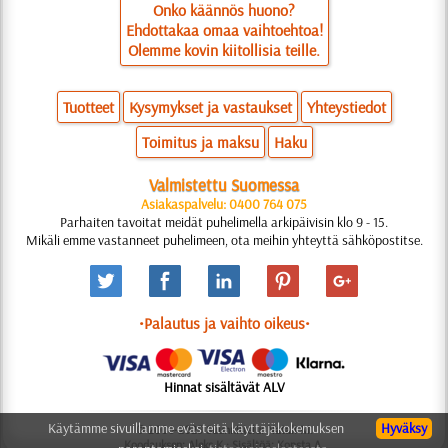
Onko käännös huono?
Ehdottakaa omaa vaihtoehtoa!
Olemme kovin kiitollisia teille.
Tuotteet
Kysymykset ja vastaukset
Yhteystiedot
Toimitus ja maksu
Haku
Valmistettu Suomessa
Asiakaspalvelu: 0400 764 075
Parhaiten tavoitat meidät puhelimella arkipäivisin klo 9 - 15.
Mikäli emme vastanneet puhelimeen, ota meihin yhteyttä sähköpostitse.
•Palautus ja vaihto oikeus•
Hinnat sisältävät ALV
Käytämme sivuillamme evästeitä käyttäjäkokemuksen
Hyväksy
© 2006-2025 Suunnittelu: Natali M.
Koodauksen: Aleks K.; Sisältöä: Konsta A.