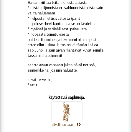
Haluan kiittää teitä monesta asiasta:
* niistä miljoonista eri sabluunoista joista sain
valita haluamani
* helposta nettisivustosta (parit
kirjoitusvirheet kuntoon ja se on täydellinen)
* hyvästä ja ystävällisesti palvelusta
* nopeasta toimituksesta
näiden tilaaminen ja teko meni niin helposti,
etten ollut uskoa. kiitos teille! tämän lisäksi
sabluunoilla sain aivan mahtavat kuvat seinille.
tässä niistä esimerkit.
saatte aivan vapaasti jakaa näitä netissä,
esimerkkeinä, jos niin haluatte.
kevät terveisin,
*satu
käytettäviä sapluuoja:
siivellinen daami