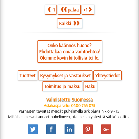
-1
palaa
+1
Kaikki
Onko käännös huono?
Ehdottakaa omaa vaihtoehtoa!
Olemme kovin kiitollisia teille.
Tuotteet
Kysymykset ja vastaukset
Yhteystiedot
Toimitus ja maksu
Haku
Valmistettu Suomessa
Asiakaspalvelu: 0400 764 075
Parhaiten tavoitat meidät puhelimella arkipäivisin klo 9 - 15.
Mikäli emme vastanneet puhelimeen, ota meihin yhteyttä sähköpostitse.