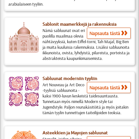
arabialaiseen tyyliin.
Sablonit maamerkkejä ja rakennuksia
Nämä sabluunat ovat eri
Napsauta tästä
puolilla maailmaa olevia
nähtävyyksiä, kuten Eiffel-torni, Tah Majal, Big Ben
ja muita kuuluisia rakennuksia. Lisäksi sabluunoita
ikkunoista, ovista, lyhdyistä, pilareista, porteista ja
abstrakteista kaupunkimaisemista.
Sabluunat moderniin tyyliin
Art Nouveau ja Art Deco
Napsauta tästä
-tyylisiä sabluunoita -
kaksi 1900-luvun keskeistä taidesuuntausta.
Tunnetaan myös nimellä Modern style tai
Jugendstyle. Paljon reunakäsitöitä ja myös joitakin
tämän tyylin tunnettujen taiteilijoiden teoksia.
Asteekkien ja Mayojen sabluunat