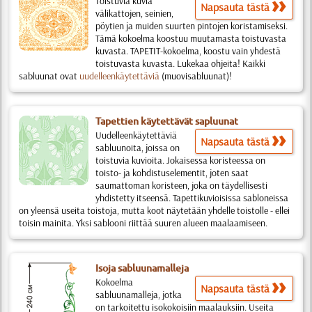
Toistuvia kuvia
Napsauta tästä
välikattojen, seinien,
pöytien ja muiden suurten pintojen koristamiseksi.
Tämä kokoelma koostuu muutamasta toistuvasta
kuvasta. TAPETIT-kokoelma, koostu vain yhdestä
toistuvasta kuvasta. Lukekaa ohjeita! Kaikki
sabluunat ovat
uudelleenkäytettäviä
(muovisabluunat)!
Tapettien käytettävät sapluunat
Uudelleenkäytettäviä
Napsauta tästä
sabluunoita, joissa on
toistuvia kuvioita. Jokaisessa koristeessa on
toisto- ja kohdistuselementit, joten saat
saumattoman koristeen, joka on täydellisesti
yhdistetty itseensä. Tapettikuvioisissa sabloneissa
on yleensä useita toistoja, mutta koot näytetään yhdelle toistolle - ellei
toisin mainita. Yksi sablooni riittää suuren alueen maalaamiseen.
Isoja sabluunamalleja
Kokoelma
Napsauta tästä
sabluunamalleja, jotka
on tarkoitettu isokokoisiin maalauksiin. Useita