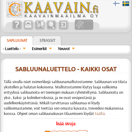
SAPLUUNAT
STRASSIT
- Luettelo -
Esimerkit
Neuvot
SABLUUNALUETTELO - KAIKKI OSAT
Tällä sivulla näet esimerkkejä sabluunamallistostamme.
Sabluunan voi tilata
yksitellen ja halutun kokoisena.
Mallistostamme löytyy laaja valikoima
erityylisiä sabluunoita eri teemojen mukaan ryhmiteltyinä.
Sabluunoita on
yksi-, kaksi- ja kolmikerroksisia, ja ne ovat vesipestäviä ja
uudelleenkäytettäviä.
Mikäli tarvittavaa sabluunaa ei löydy
valikoimastamme, voit teettää sen omasta kuvasta, toiveidesi mukaisessa
koossa.
Ohjeet oman sabluunakuvan tilaamiseen löydät
täältä
.
lisää sivuja: