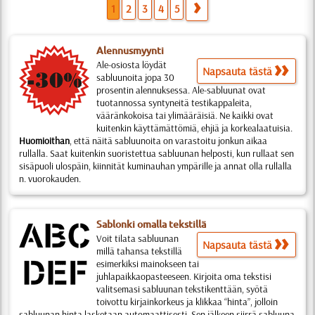
1
2
3
4
5
Alennusmyynti
Ale-osiosta löydät
Napsauta tästä
sabluunoita jopa 30
prosentin alennuksessa. Ale-sabluunat ovat
tuotannossa syntyneitä testikappaleita,
vääränkokoisa tai ylimääräisiä. Ne kaikki ovat
kuitenkin käyttämättömiä, ehjiä ja korkealaatuisia.
Huomioithan
, että näitä sabluunoita on varastoitu jonkun aikaa
rullalla. Saat kuitenkin suoristettua sabluunan helposti, kun rullaat sen
sisäpuoli ulospäin, kiinnität kuminauhan ympärille ja annat olla rullalla
n. vuorokauden.
Sablonki omalla tekstillä
Voit tilata sabluunan
Napsauta tästä
millä tahansa tekstillä
esimerkiksi mainokseen tai
juhlapaikkaopasteeseen. Kirjoita oma tekstisi
valitsemasi sabluunan tekstikenttään, syötä
toivottu kirjainkorkeus ja klikkaa “hinta”, jolloin
sabluunan hinta lasketaan automaattisesti. Sen jälkeen siirrä sabluuna