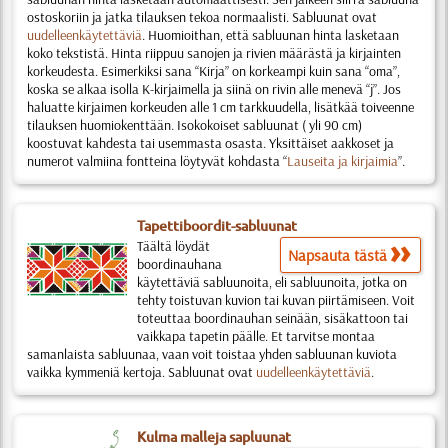
ostoskoriin ja jatka tilauksen tekoa normaalisti. Sabluunat ovat
uudelleenkäytettäviä
.
Huomioithan, että sabluunan hinta lasketaan
koko tekstistä. Hinta riippuu sanojen ja rivien määrästä ja kirjainten
korkeudesta. Esimerkiksi sana “Kirja” on korkeampi kuin sana “oma”,
koska se alkaa isolla K-kirjaimella ja siinä on rivin alle menevä “j”. Jos
haluatte kirjaimen korkeuden alle 1 cm tarkkuudella, lisätkää toiveenne
tilauksen huomiokenttään. Isokokoiset sabluunat ( yli 90 cm)
koostuvat kahdesta tai usemmasta osasta. Yksittäiset aakkoset ja
numerot valmiina fontteina löytyvät kohdasta “
Lauseita ja kirjaimia
”.
Tapettiboordit-sabluunat
Täältä löydät
Napsauta tästä
boordinauhana
käytettäviä sabluunoita, eli sabluunoita, jotka on
tehty toistuvan kuvion tai kuvan piirtämiseen. Voit
toteuttaa boordinauhan seinään, sisäkattoon tai
vaikkapa tapetin päälle. Et tarvitse montaa
samanlaista sabluunaa, vaan voit toistaa yhden sabluunan kuviota
vaikka kymmeniä kertoja. Sabluunat ovat
uudelleenkäytettäviä
.
Kulma malleja sapluunat