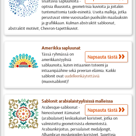
sisältäviä sapluunoita -
optisia illuusioita, geometrisia kuvioita ja joitakin
tuntemattomia taide-esineitä. Useita malleja, jotka
perustuvat viime vuosisadan puolivälin maalauksiin
ja grafiikkaan. Kulman abstraktit sabloonat,
abstraktit motiivit, Chevron-tapettikuviot.
Amerikka sapluunat
Tässä ryhmässä on
Napsauta tästä
amerikkaistyylisiä
sabluunoita, kuten intiaanien toteemi ja
intiaanipäähine sekä preerian eläimia. Kaikki
sablonit ovat
uudelleenkäytettäviä
(muovisablonit)!
Sablonit arabialaistyylisissä malleissa
Arabesque-sabloonat -
Napsauta tästä
hienostuneet itämaiset
(arabialaiset) keskiaikaiset koristeet, jotka on
valmistettu geometrisista elementeistä.
Arabiankirjoitus, persialaiset medaljongit,
Alhambran moskeijoiden koristeet. Tapetteja