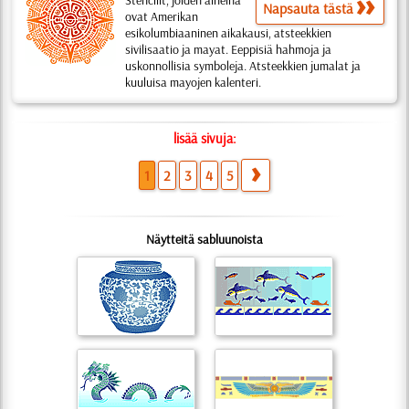
Stencilit, joiden aiheina
Napsauta tästä
ovat Amerikan
esikolumbiaaninen aikakausi, atsteekkien
sivilisaatio ja mayat. Eeppisiä hahmoja ja
uskonnollisia symboleja. Atsteekkien jumalat ja
kuuluisa mayojen kalenteri.
lisää sivuja:
1
2
3
4
5
Näytteitä sabluunoista