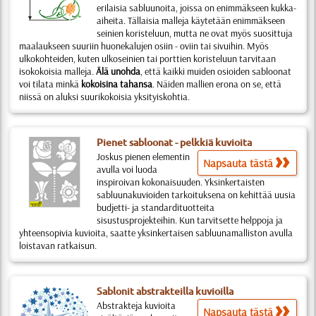
erilaisia sabluunoita, joissa on enimmäkseen kukka-
aiheita.
Tällaisia malleja käytetään enimmäkseen
seinien koristeluun, mutta ne ovat myös suosittuja
maalaukseen suuriin huonekalujen osiin - oviin tai sivuihin. Myös
ulkokohteiden, kuten ulkoseinien tai porttien koristeluun tarvitaan
isokokoisia malleja.
Älä unohda
, että kaikki muiden osioiden sabloonat
voi tilata minkä
kokoisina tahansa
. Näiden mallien erona on se, että
niissä on aluksi suurikokoisia yksityiskohtia.
Pienet sabloonat - pelkkiä kuvioita
Joskus pienen elementin
Napsauta tästä
avulla voi luoda
inspiroivan kokonaisuuden. Yksinkertaisten
sabluunakuvioiden tarkoituksena on kehittää uusia
budjetti- ja standardituotteita
sisustusprojekteihin. Kun tarvitsette helppoja ja
yhteensopivia kuvioita, saatte yksinkertaisen sabluunamalliston avulla
loistavan ratkaisun.
Sablonit abstrakteilla kuvioilla
Abstrakteja kuvioita
Napsauta tästä