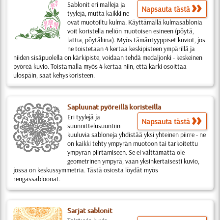
Sablonit eri malleja ja
Napsauta tästä
tyylejä, mutta kaikki ne
ovat muotoiltu kulma. Käyttämällä kulmasablonia
voit koristella neliön muotoisen esineen (pöytä,
lattia, pöytäliina). Myös tämäntyyppiset kuviot, jos
ne toistetaan 4 kertaa keskipisteen ympärillä ja
niiden sisäpuolella on kärkipiste, voidaan tehdä medaljonki - keskeinen
pyöreä kuvio. Toistamalla myös 4 kertaa niin, että kärki osoittaa
ulospäin, saat kehyskoristeen.
Sapluunat pyöreillä koristeilla
Eri tyylejä ja
Napsauta tästä
suunnittelusuuntiin
kuuluvia sabloneja yhdistää yksi yhteinen piirre - ne
on kaikki tehty ympyrän muotoon tai tarkoitettu
ympyrän piirtämiseen. Se ei välttämättä ole
geometrinen ympyrä, vaan yksinkertaisesti kuvio,
jossa on keskussymmetria. Tästä osiosta löydät myös
rengassabloonat.
Sarjat sablonit