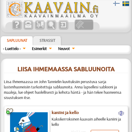
SAPLUUNAT
STRASSIT
- Luettelo -
Esimerkit
Neuvot
LIISA IHMEMAASSA SABLUUNOITA
Liisa Ihmemaassa on John Tannielin kuvituksiin perustuva sarja
lastenhuoneisiin tarkoitettuja sabluunoita. Anna lapsellesi sablooni ja
maaleja, lue ohjeet huolellisesti ja kehota häntä - ja hän tekee huoneensa
sisustuksen itse.
b
kaniini ja kello
Kaksikerroksinen kaavain aiheelle kaniini ja
kello