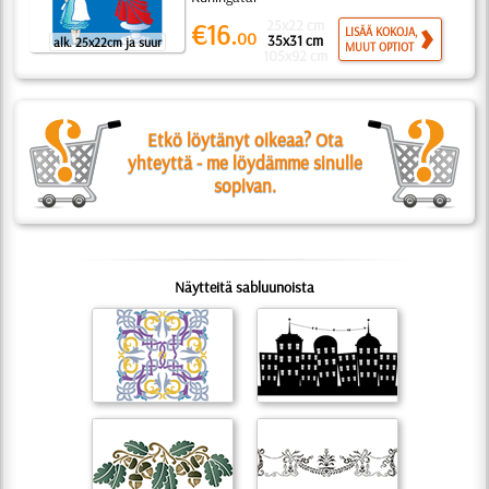
25x22 cm
€16.
LISÄÄ KOKOJA,
00
35x31 cm
alk. 25x22cm ja suur
MUUT OPTIOT
105x92 cm
Etkö löytänyt oikeaa? Ota
yhteyttä - me löydämme sinulle
sopivan.
Näytteitä sabluunoista