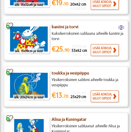
15x32 cm
€19.
LISÄÄ KOKOJA,
10
20x42 cm
alk. 15x32cm ja suur
MUUT OPTIOT
42x88 cm
b
kaniini ja torvi
Kaksikerroksinen sabluuna aiheelle kaniini ja
torvi
15x19 cm
€25.
LISÄÄ KOKOJA,
90
33x42 cm
alk. 15x19cm ja suur
MUUT OPTIOT
58x74 cm
toukka ja vesipiippu
Yksikerroksinen sabloni aiheelle toukka ja
vesipiippu
20x24 cm
€13.
LISÄÄ KOKOJA,
70
25x29 cm
alk. 20x24cm ja suur
MUUT OPTIOT
58x68 cm
Alisa ja Kuningatar
Yksikerroksinen sabluunat aiheelle Alisa ja
Kuningatar