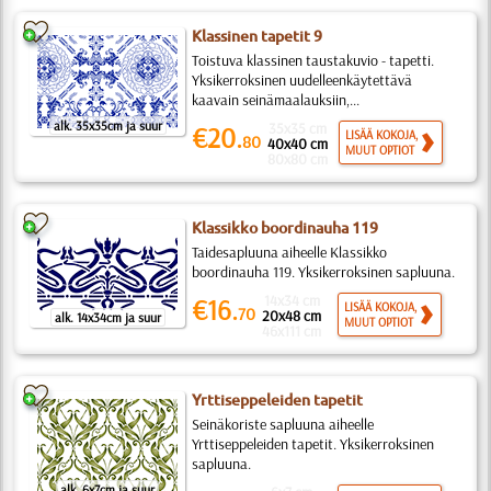
Klassinen tapetit 9
Toistuva klassinen taustakuvio - tapetti.
Yksikerroksinen uudelleenkäytettävä
kaavain seinämaalauksiin,...
alk. 35x35cm ja suur
35x35 cm
€20.
LISÄÄ KOKOJA,
80
40x40 cm
MUUT OPTIOT
80x80 cm
Klassikko boordinauha 119
Taidesapluuna aiheelle Klassikko
boordinauha 119. Yksikerroksinen sapluuna.
14x34 cm
€16.
LISÄÄ KOKOJA,
70
20x48 cm
alk. 14x34cm ja suur
MUUT OPTIOT
46x111 cm
Yrttiseppeleiden tapetit
Seinäkoriste sapluuna aiheelle
Yrttiseppeleiden tapetit. Yksikerroksinen
sapluuna.
alk. 6x7cm ja suur