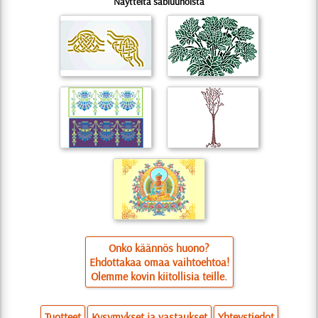
Näytteitä sabluunoista
Onko käännös huono?
Ehdottakaa omaa vaihtoehtoa!
Olemme kovin kiitollisia teille.
Tuotteet
Kysymykset ja vastaukset
Yhteystiedot