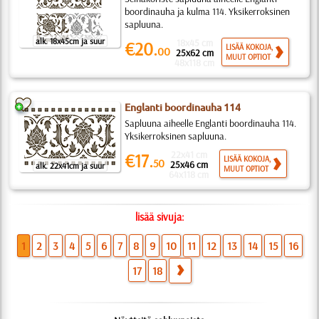
boordinauha ja kulma 114. Yksikerroksinen
sapluuna.
alk. 18x45cm ja suur
18x45 cm
€20.
LISÄÄ KOKOJA,
00
25x62 cm
MUUT OPTIOT
48x118 cm
Englanti boordinauha 114
Sapluuna aiheelle Englanti boordinauha 114.
Yksikerroksinen sapluuna.
22x41 cm
€17.
LISÄÄ KOKOJA,
50
25x46 cm
alk. 22x41cm ja suur
MUUT OPTIOT
64x118 cm
lisää sivuja:
1
2
3
4
5
6
7
8
9
10
11
12
13
14
15
16
17
18