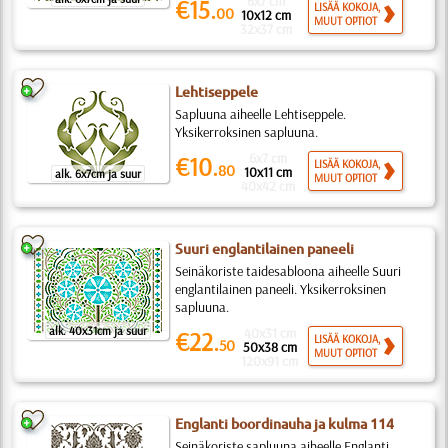
6x7 cm
€15.
LISÄÄ KOKOJA,
00
10x12 cm
MUUT OPTIOT
32x37 cm
Lehtiseppele
Sapluuna aiheelle Lehtiseppele.
Yksikerroksinen sapluuna.
6x7 cm
€10.
LISÄÄ KOKOJA,
80
10x11 cm
alk. 6x7cm ja suur
MUUT OPTIOT
40x42 cm
Suuri englantilainen paneeli
Seinäkoriste taidesabloona aiheelle Suuri
englantilainen paneeli. Yksikerroksinen
sapluuna.
alk. 40x31cm ja suur
40x31 cm
€22.
LISÄÄ KOKOJA,
50
50x38 cm
MUUT OPTIOT
120x91 cm
Englanti boordinauha ja kulma 114
Seinäkoriste sapluuna aiheelle Englanti