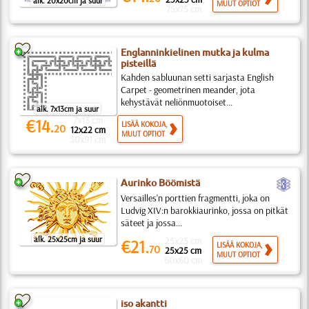
alk. 20x20cm ja suur
MUUT OPTIOT
75x75 cm
Englanninkielinen mutka ja kulma
pisteillä
Kahden sabluunan setti sarjasta English
Carpet - geometrinen meander, jota
kehystävät neliönmuotoiset...
alk. 7x13cm ja suur
7x13 cm
€14.
LISÄÄ KOKOJA,
20
12x22 cm
MUUT OPTIOT
50x91 cm
c
Aurinko Böömistä
Versailles'n porttien fragmentti, joka on
Ludvig XIV:n barokkiaurinko, jossa on pitkät
säteet ja jossa...
alk. 25x25cm ja suur
25x25 cm
€21.
LISÄÄ KOKOJA,
70
25x25 cm
MUUT OPTIOT
60x60 cm
iso akantti