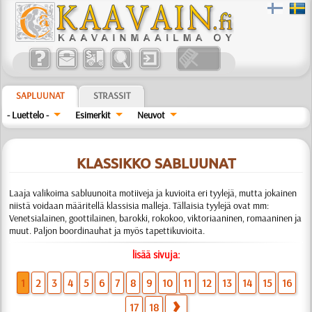
SAPLUUNAT
STRASSIT
- Luettelo -
Esimerkit
Neuvot
KLASSIKKO SABLUUNAT
Laaja valikoima sabluunoita motiiveja ja kuvioita eri tyylejä, mutta jokainen
niistä voidaan määritellä klassisia malleja. Tällaisia tyylejä ovat mm:
Venetsialainen, goottilainen, barokki, rokokoo, viktoriaaninen, romaaninen ja
muut. Paljon boordinauhat ja myös tapettikuvioita.
lisää sivuja:
1
2
3
4
5
6
7
8
9
10
11
12
13
14
15
16
17
18