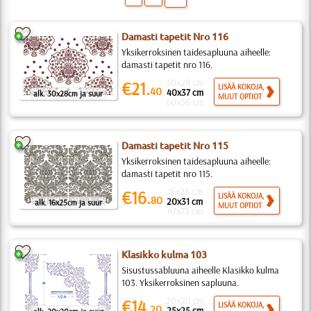
Damasti tapetit Nro 116
Yksikerroksinen taidesapluuna aiheelle:
damasti tapetit nro 116.
30x28 cm
€21.
LISÄÄ KOKOJA,
40
40x37 cm
alk. 30x28cm ja suur
MUUT OPTIOT
60x56 cm
Damasti tapetit Nro 115
Yksikerroksinen taidesapluuna aiheelle:
damasti tapetit nro 115.
16x25 cm
€16.
LISÄÄ KOKOJA,
80
20x31 cm
alk. 16x25cm ja suur
MUUT OPTIOT
47x73 cm
Klasikko kulma 103
Sisustussabluuna aiheelle Klasikko kulma
103. Yksikerroksinen sapluuna.
20x20 cm
€14.
LISÄÄ KOKOJA,
20
25x25 cm