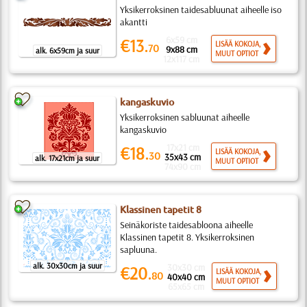
Yksikerroksinen taidesabluunat aiheelle iso
akantti
6x59 cm
€13.
LISÄÄ KOKOJA,
70
9x88 cm
alk. 6x59cm ja suur
MUUT OPTIOT
12x117 cm
kangaskuvio
Yksikerroksinen sabluunat aiheelle
kangaskuvio
17x21 cm
€18.
LISÄÄ KOKOJA,
30
35x43 cm
alk. 17x21cm ja suur
MUUT OPTIOT
74x90 cm
Klassinen tapetit 8
Seinäkoriste taidesabloona aiheelle
Klassinen tapetit 8. Yksikerroksinen
sapluuna.
alk. 30x30cm ja suur
30x30 cm
€20.
LISÄÄ KOKOJA,
80
40x40 cm
MUUT OPTIOT
65x65 cm