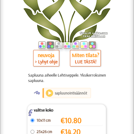
neuvoja
Miten tilata?
> Lyhyt ohje
LUE TÄSTÄ!
Sapluuna aiheelle Lehtiseppele. Yksikerroksinen
sapluuna.
O
sapluunointisäännöt
valitse koko
Z
€
10.80
10x11 cm
€
14.20
25x26 cm