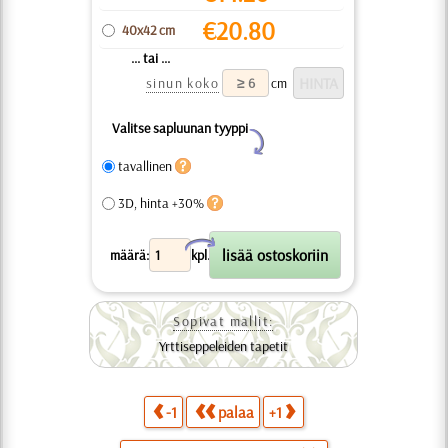
€
20.80
40x42 cm
... tai ...
sinun koko
cm
Valitse sapluunan tyyppi
Y
tavallinen
3D, hinta +30%
X
määrä:
kpl.
Sopivat mallit:
Yrttiseppeleiden tapetit
-1
palaa
+1