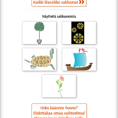
Kaikki klassikko sabluunat
Näytteitä sabluunoista
Onko käännös huono?
Ehdottakaa omaa vaihtoehtoa!