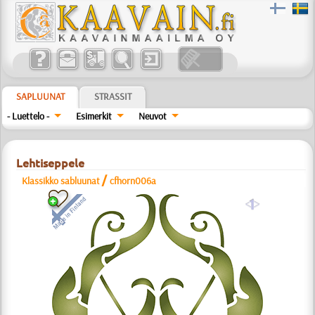
SAPLUUNAT
STRASSIT
- Luettelo -
Esimerkit
Neuvot
Lehtiseppele
/
Klassikko sabluunat
cfhorn006a
a