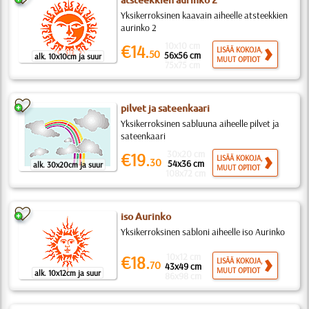
atsteekkien aurinko 2
Yksikerroksinen kaavain aiheelle atsteekkien
aurinko 2
10x10 cm
€14.
LISÄÄ KOKOJA,
50
56x56 cm
alk. 10x10cm ja suur
MUUT OPTIOT
75x75 cm
pilvet ja sateenkaari
Yksikerroksinen sabluuna aiheelle pilvet ja
sateenkaari
30x20 cm
€19.
LISÄÄ KOKOJA,
30
54x36 cm
alk. 30x20cm ja suur
MUUT OPTIOT
108x72 cm
iso Aurinko
Yksikerroksinen sabloni aiheelle iso Aurinko
10x12 cm
€18.
LISÄÄ KOKOJA,
70
43x49 cm
MUUT OPTIOT
alk. 10x12cm ja suur
86x98 cm