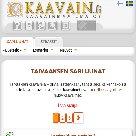
SAPLUUNAT
STRASSIT
- Luettelo -
Esimerkit
Neuvot
TAIVAAKSEN SABLUUNAT
Taivaaksen kaavaimia – pilviä, sateenkaari, tähtiä sekä kaikennäköisiä
enkeleitä ja heruviimejä. Kaikki kaavaimet ovat
uudelleenkäytettäviä
(muovikaavaimet)!
lisää sivuja:
1
2
3