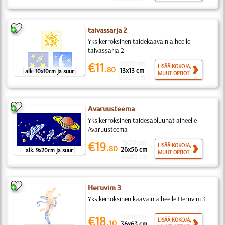
taivassarja 2
Yksikerroksinen taidekaavain aiheelle
taivassarja 2
10x10 cm
€11.
LISÄÄ KOKOJA,
80
13x13 cm
alk. 10x10cm ja suur
MUUT OPTIOT
26x26 cm
Avaruusteema
Yksikerroksinen taidesabluunat aiheelle
Avaruusteema
9x20 cm
€19.
LISÄÄ KOKOJA,
80
26x56 cm
alk. 9x20cm ja suur
MUUT OPTIOT
46x85 cm
Heruvim 3
Yksikerroksinen kaavain aiheelle Heruvim 3
10x18 cm
€18.
LISÄÄ KOKOJA,
10
36x63 cm