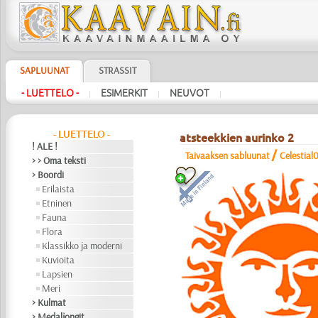
SAPLUUNAT
STRASSIT
- LUETTELO -
ESIMERKIT
NEUVOT
|
|
|
- LUETTELO -
atsteekkien aurinko 2
! ALE !
/
Taivaaksen sabluunat
Celestial
> > Oma teksti
> Boordi
Erilaista
Etninen
Fauna
Flora
Klassikko ja moderni
Kuvioita
Lapsien
Meri
> Kulmat
> Medaljongit