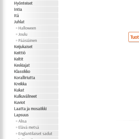
Hyönteiset
Intia
Itä
Juhlat
Halloween
Joulu
Tuot
Pääsiäinen
Keijukaiset
Keittiö
Keltit
Keskiajat
Klassikko
Koralliriutta
Kreikka
Kukat
Kulkuvälineet
Kuviot
Laatta ja mosaiikki
Lapsuus
Alisa
Elävä metsä
Englantilaiset sadut