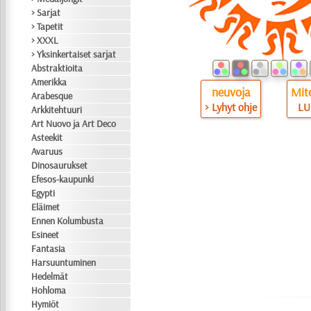
> Sarjat
> Tapetit
> XXXL
> Yksinkertaiset sarjat
Abstraktioita
Amerikka
neuvoja
Mite
Arabesque
> Lyhyt ohje
LU
Arkkitehtuuri
Art Nuovo ja Art Deco
Asteekit
Avaruus
Dinosaurukset
Efesos-kaupunki
Egypti
Eläimet
Ennen Kolumbusta
Esineet
Fantasia
Harsuuntuminen
Hedelmät
Hohloma
Hymiöt