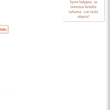
hyvin helppoa, se
onnistuu keneltä
tahansa. Lue tästä
ohjeita!
Haku