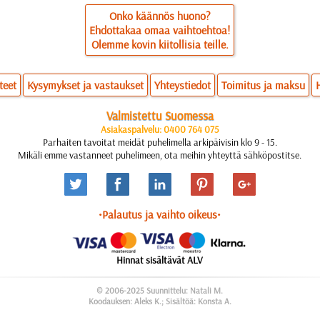
Onko käännös huono?
Ehdottakaa omaa vaihtoehtoa!
Olemme kovin kiitollisia teille.
teet
Kysymykset ja vastaukset
Yhteystiedot
Toimitus ja maksu
Valmistettu Suomessa
Asiakaspalvelu: 0400 764 075
Parhaiten tavoitat meidät puhelimella arkipäivisin klo 9 - 15.
Mikäli emme vastanneet puhelimeen, ota meihin yhteyttä sähköpostitse.
•Palautus ja vaihto oikeus•
Hinnat sisältävät ALV
© 2006-2025 Suunnittelu: Natali M.
Koodauksen: Aleks K.; Sisältöä: Konsta A.