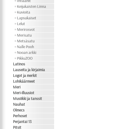
Intiaanit
Keijukaisten Linna
Kuvioita
Lapsukaiset
Lelut
Merirosvot
Merisatu
Metsäsatu
Nalle Pooh
Nooan arkki
PikkuZOO
Latinos
Lauseita ja kirjaimia
Logot ja merkit
Lohikäärmeet
Meri
Meri-illuusiot
Musiikki ja tanssit
Nauhat
Olmecs
Perhoset
Perjantai 13
Pitsit