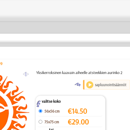
09
a
Yksikerroksinen kaavain aiheelle atsteekkien aurinko 2
O
sapluunointisäännöt
valitse koko
Z
€
14.50
56x56 cm
€
29.00
75x75 cm
... tai ...