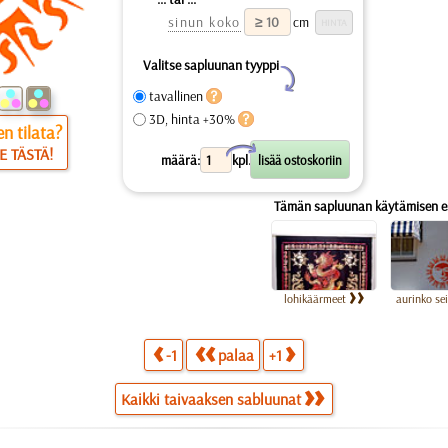
sinun koko
cm
Valitse sapluunan tyyppi
Y
tavallinen
3D, hinta +30%
n tilata?
X
E TÄSTÄ!
määrä:
kpl.
Tämän sapluunan käytämisen es
lohikäärmeet
aurinko se
-1
palaa
+1
Kaikki taivaaksen sabluunat