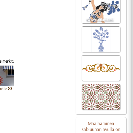
imerkit:
inälle
Maalaaminen
sabluunan avulla on