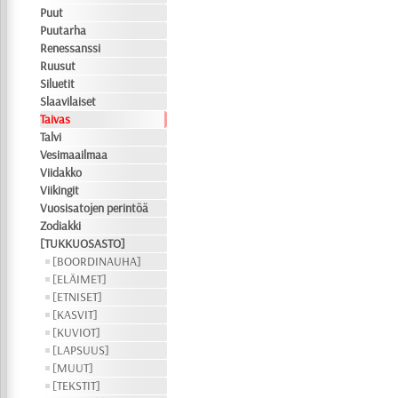
Puut
Puutarha
Renessanssi
Ruusut
Siluetit
Slaavilaiset
Taivas
Talvi
Vesimaailmaa
Viidakko
Viikingit
Vuosisatojen perintöä
Zodiakki
[TUKKUOSASTO]
[BOORDINAUHA]
[ELÄIMET]
[ETNISET]
[KASVIT]
[KUVIOT]
[LAPSUUS]
[MUUT]
[TEKSTIT]