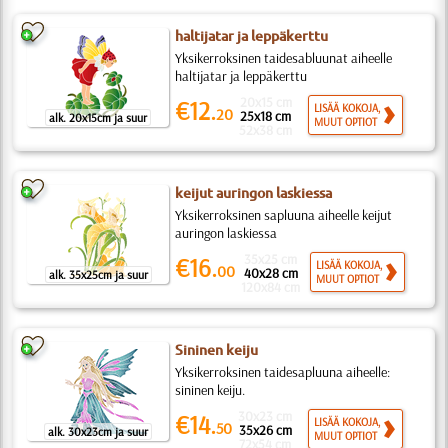
haltijatar ja leppäkerttu
Yksikerroksinen taidesabluunat aiheelle
haltijatar ja leppäkerttu
20x15 cm
€12.
LISÄÄ KOKOJA,
20
25x18 cm
alk. 20x15cm ja suur
MUUT OPTIOT
52x38 cm
keijut auringon laskiessa
Yksikerroksinen sapluuna aiheelle keijut
auringon laskiessa
35x25 cm
€16.
LISÄÄ KOKOJA,
00
40x28 cm
alk. 35x25cm ja suur
MUUT OPTIOT
120x84 cm
Sininen keiju
Yksikerroksinen taidesapluuna aiheelle:
sininen keiju.
30x23 cm
€14.
LISÄÄ KOKOJA,
50
35x26 cm
alk. 30x23cm ja suur
MUUT OPTIOT
72x54 cm