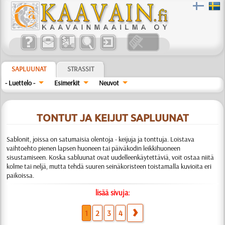
SAPLUUNAT
STRASSIT
- Luettelo -
Esimerkit
Neuvot
TONTUT JA KEIJUT SAPLUUNAT
Sablonit, joissa on satumaisia olentoja - keijuja ja tonttuja. Loistava
vaihtoehto pienen lapsen huoneen tai päiväkodin leikkihuoneen
sisustamiseen. Koska sabluunat ovat uudelleenkäytettäviä, voit ostaa niitä
kolme tai neljä, mutta tehdä suuren seinäkoristeen toistamalla kuvioita eri
paikoissa.
lisää sivuja:
1
2
3
4