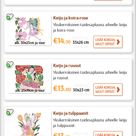
Keiju ja koira-rose
Yksikerroksinen taidesapluuna aiheelle: keiju
ja koira-rose.
30x23 cm
€14.
LISÄÄ KOKOJA,
50
35x26 cm
alk. 30x23cm ja suur
MUUT OPTIOT
72x54 cm
Keiju ja ruusut
Yksikerroksinen taidesapluuna aiheelle: keiju
ja ruusut.
25x19 cm
€13.
LISÄÄ KOKOJA,
00
30x23 cm
alk. 25x19cm ja suur
MUUT OPTIOT
65x49 cm
Keiju ja tulppaanit
Yksikerroksinen taidesapluuna aiheelle: keiju
ja tulppaanit.
28x21 cm
€13.
LISÄÄ KOKOJA,