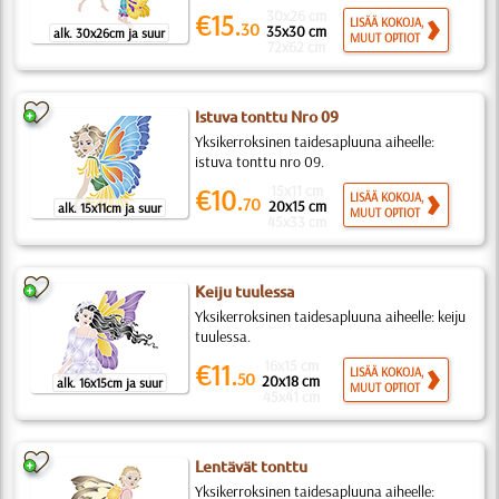
30x26 cm
€15.
LISÄÄ KOKOJA,
30
35x30 cm
alk. 30x26cm ja suur
MUUT OPTIOT
72x62 cm
Istuva tonttu Nro 09
Yksikerroksinen taidesapluuna aiheelle:
istuva tonttu nro 09.
15x11 cm
€10.
LISÄÄ KOKOJA,
70
20x15 cm
alk. 15x11cm ja suur
MUUT OPTIOT
45x33 cm
Keiju tuulessa
Yksikerroksinen taidesapluuna aiheelle: keiju
tuulessa.
16x15 cm
€11.
LISÄÄ KOKOJA,
50
20x18 cm
alk. 16x15cm ja suur
MUUT OPTIOT
45x41 cm
Lentävät tonttu
Yksikerroksinen taidesapluuna aiheelle: