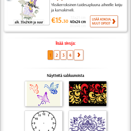
Yksikerroksinen taidesapluuna aiheelle: keiju
ja karvakirveli.
35x21 cm
€15.
LISÄÄ KOKOJA,
30
40x24 cm
alk. 35x21cm ja suur
MUUT OPTIOT
80x48 cm
lisää sivuja:
1
2
3
4
Näytteitä sabluunoista