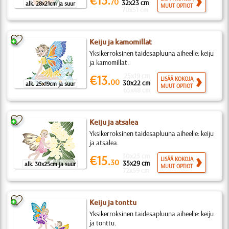
70
32x23 cm
alk. 28x21cm ja suur
MUUT OPTIOT
70x51 cm
Keiju ja kamomillat
Yksikerroksinen taidesapluuna aiheelle: keiju
ja kamomillat.
25x19 cm
€13.
LISÄÄ KOKOJA,
00
30x22 cm
alk. 25x19cm ja suur
MUUT OPTIOT
65x48 cm
Keiju ja atsalea
Yksikerroksinen taidesapluuna aiheelle: keiju
ja atsalea.
30x25 cm
€15.
LISÄÄ KOKOJA,
30
35x29 cm
alk. 30x25cm ja suur
MUUT OPTIOT
72x59 cm
Keiju ja tonttu
Yksikerroksinen taidesapluuna aiheelle: keiju
ja tonttu.