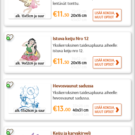
lentävät tonttu.
15x13 cm
€11.
LISÄÄ KOKOJA,
50
20x16 cm
alk. 15x13cm ja suur
MUUT OPTIOT
45x37 cm
Istuva keiju Nro 12
Yksikerroksinen taidesapluuna aiheelle:
istuva keiju nro 12.
14x12 cm
€11.
LISÄÄ KOKOJA,
50
20x16 cm
alk. 14x12cm ja suur
MUUT OPTIOT
45x37 cm
Hevosvaunut sadussa
Yksikerroksinen taidesapluuna aiheelle:
hevosvaunut sadussa.
35x26 cm
€13.
LISÄÄ KOKOJA,
00
40x31 cm
alk. 35x26cm ja suur
MUUT OPTIOT
90x69 cm
Keiju ja karvakirveli