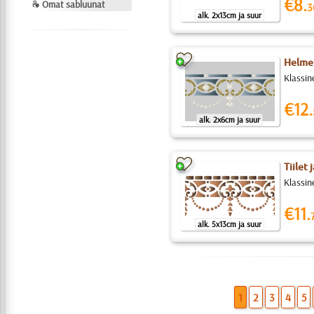
€8.
❧ Omat sabluunat
3
alk. 2x13cm ja suur
Helmet
Klassin
€12.
alk. 2x6cm ja suur
Tiilet 
Klassine
€11.
alk. 5x13cm ja suur
1
2
3
4
5