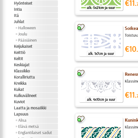
€11.
Hyönteiset
alk. 5x21cm ja suur
Intia
Itä
Juhlat
Halloween
Soikea
Joulu
Toistuv
Pääsiäinen
Keijukaiset
€10.
Keittiö
alk. 1x7cm ja suur
Keltit
Keskiajat
Klassikko
Reness
Koralliriutta
Klassine
Kreikka
Kukat
€11.
Kulkuvälineet
alk. 4x10cm ja suur
Kuviot
Laatta ja mosaiikki
Lapsuus
Alisa
Kunink
Elävä metsä
Klassin
Englantilaiset sadut