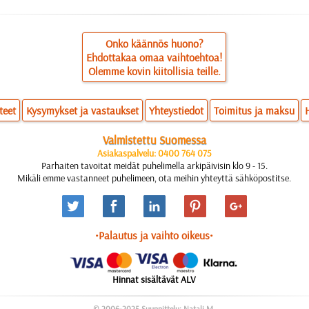
Onko käännös huono?
Ehdottakaa omaa vaihtoehtoa!
Olemme kovin kiitollisia teille.
teet
Kysymykset ja vastaukset
Yhteystiedot
Toimitus ja maksu
Valmistettu Suomessa
Asiakaspalvelu: 0400 764 075
Parhaiten tavoitat meidät puhelimella arkipäivisin klo 9 - 15.
Mikäli emme vastanneet puhelimeen, ota meihin yhteyttä sähköpostitse.
•Palautus ja vaihto oikeus•
Hinnat sisältävät ALV
© 2006-2025 Suunnittelu: Natali M.