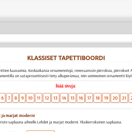
KLASSISET TAPETTIBOORDI
enttien kaavaimia. Keskiaikaisia ornamenntejä, renessanssin piirroksia, piirrokse
rnamentilla on sataprosentisesti tiety alkuperämaa, niin semmoinen ornamentti l
lisää sivuja:
6
7
8
9
10
11
12
13
14
15
16
17
18
19
20
21
 ja marjat moderni
riste sapluuna aiheelle Lehdet ja marjat moderni. Yksikerroksinen sapluuna.