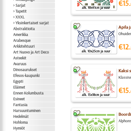
€15.
> Sarjat
alk. 10x41cm ja suur
> Tapetit
> XXXL
> Yksinkertaiset sarjat
Apila j
Abstraktioita
Ohuiden
Amerikka
Arabesque
€12.
Arkkitehtuuri
alk. 10x25cm ja suur
Art Nuovo ja Art Deco
Asteekit
Avaruus
Dinosaurukset
Kaksi 
Efesos-kaupunki
Klassise
Egypti
Eläimet
€15.
Ennen Kolumbusta
alk. 15x18cm ja suur
Esineet
Fantasia
Harsuuntuminen
Boord
Hedelmät
Alphons
Hohloma
Hymiöt