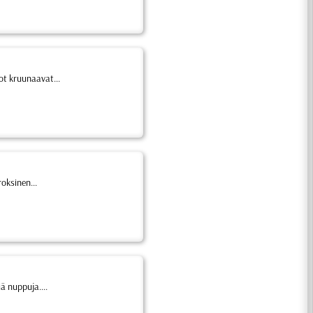
lot kruunaavat...
oksinen...
iä nuppuja....