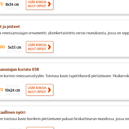
5x21 cm
LISÄÄ KOKOJA,
70
8x34 cm
MUUT OPTIOT
21x88 cm
t ja pisteet
a renessanssiajan ornamentti, yksinkertaistettu versio reunuksesta, jossa on seppe
1x7 cm
LISÄÄ KOKOJA,
80
5x33 cm
MUUT OPTIOT
18x119 cm
anssiajan koriste 038
n koriste renessanssityyliin. Toistuva kuvio tapettiboordi piirtämiseen. Yksikerro
4x10 cm
LISÄÄ KOKOJA,
70
10x24 cm
MUUT OPTIOT
38x92 cm
aallinen nyöri
en toistuva kuvio borderin piirtämiseen paksun brokattinarun muodossa, jossa on 