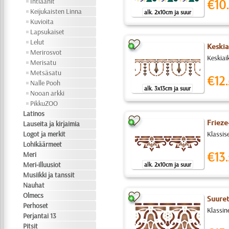
Intiaanit
€10.
Keijukaisten Linna
alk. 2x10cm ja suur
Kuvioita
Lapsukaiset
Lelut
Keskia
Merirosvot
Keskiaik
Merisatu
Metsäsatu
€12.
Nalle Pooh
alk. 3x13cm ja suur
Nooan arkki
PikkuZOO
Latinos
Frieze
Lauseita ja kirjaimia
Logot ja merkit
Klassise
Lohikäärmeet
€13.
Meri
Meri-illuusiot
alk. 2x10cm ja suur
Musiikki ja tanssit
Nauhat
Olmecs
Suuret
Perhoset
Klassine
Perjantai 13
Pitsit