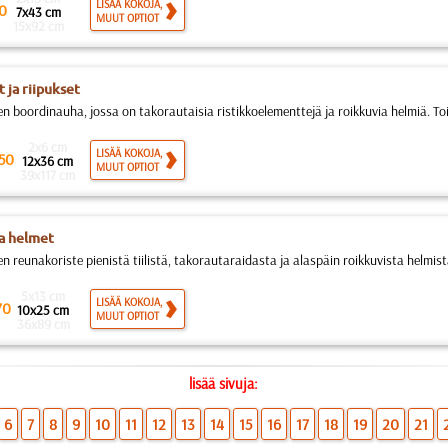
LISÄÄ KOKOJA,
0
7x43 cm
MUUT OPTIOT
15x92 cm
 ja riipukset
en boordinauha, jossa on takorautaisia ristikkoelementtejä ja roikkuvia helmiä. Toi
2x6 cm
LISÄÄ KOKOJA,
50
12x36 cm
MUUT OPTIOT
39x117 cm
ja helmet
n reunakoriste pienistä tiilistä, takorautaraidasta ja alaspäin roikkuvista helmistä
5x13 cm
LISÄÄ KOKOJA,
70
10x25 cm
MUUT OPTIOT
36x89 cm
lisää sivuja:
6
7
8
9
10
11
12
13
14
15
16
17
18
19
20
21