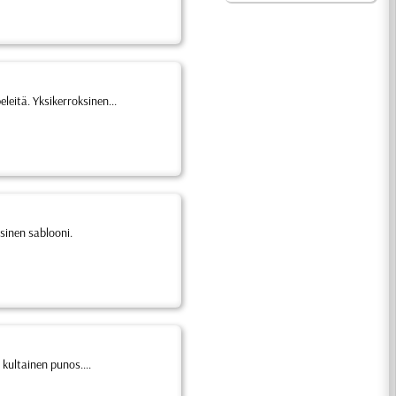
leitä. Yksikerroksinen...
ksinen sablooni.
kultainen punos....