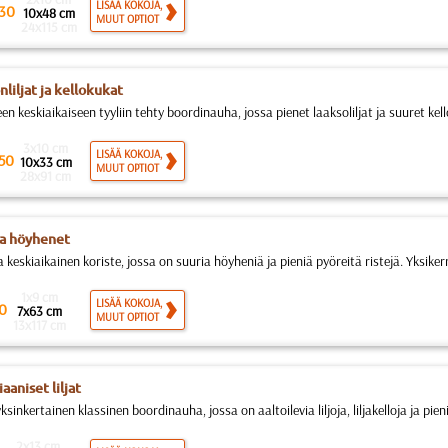
LISÄÄ KOKOJA,
30
10x48 cm
MUUT OPTIOT
24x115 cm
liljat ja kellokukat
en keskiaikaiseen tyyliin tehty boordinauha, jossa pienet laaksoliljat ja suuret kel
3x10 cm
LISÄÄ KOKOJA,
50
10x33 cm
MUUT OPTIOT
28x91 cm
 ja höyhenet
 keskiaikainen koriste, jossa on suuria höyheniä ja pieniä pyöreitä ristejä. Yksikerr
1x9 cm
LISÄÄ KOKOJA,
0
7x63 cm
MUUT OPTIOT
13x117 cm
aaniset liljat
yksinkertainen klassinen boordinauha, jossa on aaltoilevia liljoja, liljakelloja ja pien
2x13 cm