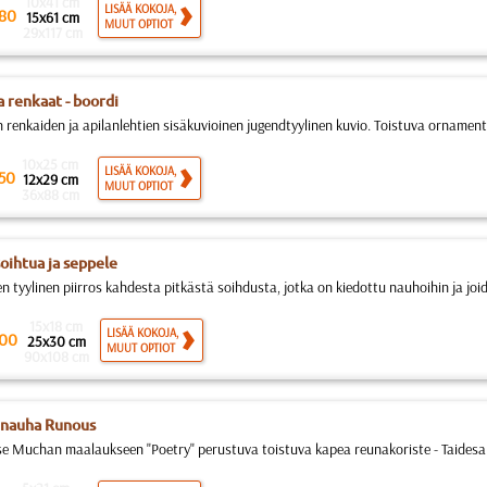
10x41 cm
LISÄÄ KOKOJA,
80
15x61 cm
MUUT OPTIOT
29x117 cm
a renkaat - boordi
 renkaiden ja apilanlehtien sisäkuvioinen jugendtyylinen kuvio. Toistuva ornamentt
10x25 cm
LISÄÄ KOKOJA,
50
12x29 cm
MUUT OPTIOT
36x88 cm
soihtua ja seppele
n tyylinen piirros kahdesta pitkästä soihdusta, jotka on kiedottu nauhoihin ja joide
15x18 cm
LISÄÄ KOKOJA,
00
25x30 cm
MUUT OPTIOT
90x108 cm
inauha Runous
e Muchan maalaukseen "Poetry" perustuva toistuva kapea reunakoriste - Taidesarj