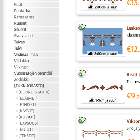
€13.
Puut
alk. 2x10cm ja suur
Puutarha
Renessanssi
Ruusut
Laakson
Siluetit
Klassise
Slaavilaiset
Taivas
€12.
Talvi
alk. 3x10cm ja suur
Vesimaailmaa
Viidakko
Viikingit
Vuosisatojen perintöä
Ristit
Zodiakki
Toistuva
[TUKKUOSASTO]
[BOORDINAUHA]
€9.
2
[ELÄIMET]
alk. 1x9cm ja suur
[ETNISET]
[KASVIT]
[KUVIOT]
Viktori
[LAPSUUS]
Siro ja 
[MUUT]
[TEKSTIT]