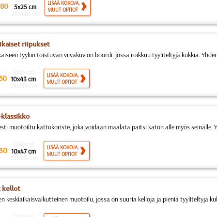
2x10 cm
LISÄÄ KOKOJA,
80
5x25 cm
MUUT OPTIOT
24x120 cm
ikaiset riipukset
aiseen tyyliin toistuvan viivakuvion boordi, jossa roikkuu tyyliteltyjä kukkia. Yhden
3x13 cm
LISÄÄ KOKOJA,
50
10x43 cm
MUUT OPTIOT
28x119 cm
-klassikko
sti muotoiltu kattokoriste, joka voidaan maalata paitsi katon alle myös seinälle. Y
2x10 cm
LISÄÄ KOKOJA,
30
10x47 cm
MUUT OPTIOT
25x116 cm
 kellot
n keskiaikaisvaikutteinen muotoilu, jossa on suuria kelloja ja pieniä tyyliteltyjä ku
2x10 cm