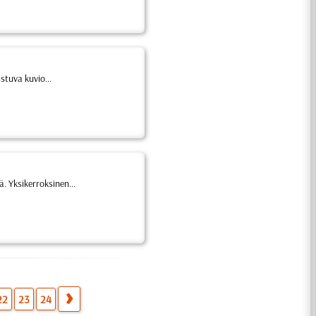
stuva kuvio...
. Yksikerroksinen...
22
23
24