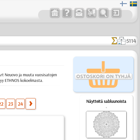
5114
t Art Neuovo ja muuta vuosisatojen
OSTOSKORI ON TYHJÄ
öytyy ETHNOS kokoelmasta.
Näytteitä sabluunoista
22
23
24