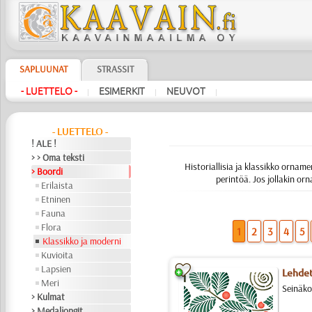
SAPLUUNAT
STRASSIT
- LUETTELO -
ESIMERKIT
NEUVOT
|
|
|
- LUETTELO -
! ALE !
> > Oma teksti
Historiallisia ja klassikko ornam
> Boordi
perintöä. Jos jollakin o
Erilaista
Etninen
Fauna
Flora
1
2
3
4
5
Klassikko ja moderni
Kuvioita
Lapsien
Lehdet
Meri
Seinäko
> Kulmat
> Medaljongit