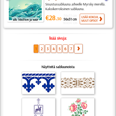
Sisustussabluuna aiheelle Myrsky merellä.
Kaksikerroksinen sabluuna.
56x31 cm
€28.
LISÄÄ KOKOJA,
30
56x31 cm
alk. 56x31cm ja suur
MUUT OPTIOT
90x50 cm
lisää sivuja:
1
2
3
4
5
6
7
Näytteitä sabluunoista