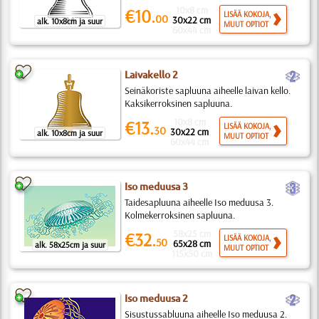
10x8 cm
€10.
LISÄÄ KOKOJA,
00
30x22 cm
alk. 10x8cm ja suur
MUUT OPTIOT
60x44 cm
b
Laivakello 2
Seinäkoriste sapluuna aiheelle laivan kello.
Kaksikerroksinen sapluuna.
10x8 cm
€13.
LISÄÄ KOKOJA,
30
30x22 cm
alk. 10x8cm ja suur
MUUT OPTIOT
60x44 cm
c
Iso meduusa 3
Taidesapluuna aiheelle Iso meduusa 3.
Kolmekerroksinen sapluuna.
58x25 cm
€32.
LISÄÄ KOKOJA,
50
65x28 cm
alk. 58x25cm ja suur
MUUT OPTIOT
115x50 cm
b
Iso meduusa 2
Sisustussabluuna aiheelle Iso meduusa 2.