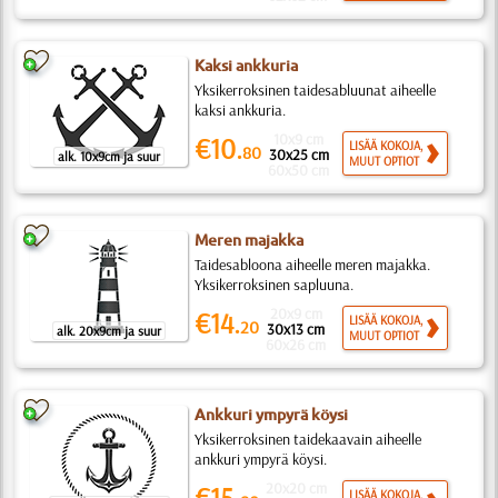
Kaksi ankkuria
Yksikerroksinen taidesabluunat aiheelle
kaksi ankkuria.
10x9 cm
€10.
LISÄÄ KOKOJA,
80
30x25 cm
alk. 10x9cm ja suur
MUUT OPTIOT
60x50 cm
Meren majakka
Taidesabloona aiheelle meren majakka.
Yksikerroksinen sapluuna.
20x9 cm
€14.
LISÄÄ KOKOJA,
20
30x13 cm
alk. 20x9cm ja suur
MUUT OPTIOT
60x26 cm
Ankkuri ympyrä köysi
Yksikerroksinen taidekaavain aiheelle
ankkuri ympyrä köysi.
20x20 cm
€15.
LISÄÄ KOKOJA,