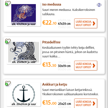
b
iso meduusa
Suuri meren meduusa. Kaksikerroksinen
sabluuna.
47x39 cm
€22.
LISÄÄ KOKOJA,
10
47x39 cm
alk. 47x39cm ja suur
MUUT OPTIOT
75x62 cm
Pitsidelfiini
Keskiaikaiseen tyyliin tehty keiju delfiini,
jossa on pitsinen häntä, johon on kudottu
suuri kukka....
alk. 25x16cm ja suur
25x16 cm
€13.
LISÄÄ KOKOJA,
30
30x19 cm
MUUT OPTIOT
90x56 cm
Ankkuri ja ketju
Suuri meriankkuri laivan ketjurinkissä.
Yksikerroksinen sabluunakuvio koristeeksi.
20x20 cm
€15.
LISÄÄ KOKOJA,
00
25x25 cm
alk. 20x20cm ja suur
MUUT OPTIOT
62x62 cm