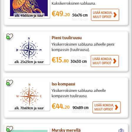
Kaksikerroksinen sabluuna.
41x56 cm
€49.
LISÄÄ KOKOJA,
20
56x76 cm
alk. 41x56cm ja suur
MUUT OPTIOT
85x116 cm
Pieni tuuliruusu
Yksikerroksinen sabluuna aiheelle pieni
kompassin (tuuliruusu).
25x25 cm
€15.
LISÄÄ KOKOJA,
80
30x30 cm
alk. 25x25cm ja suur
MUUT OPTIOT
70x70 cm
Iso kompassi
Yksikerroksinen sabluuna aiheelle
kompassin tuuliruusu.
70x69 cm
€44.
LISÄÄ KOKOJA,
20
90x89 cm
alk. 70x69cm ja suur
MUUT OPTIOT
180x177 cm
b
Myrsky merellä