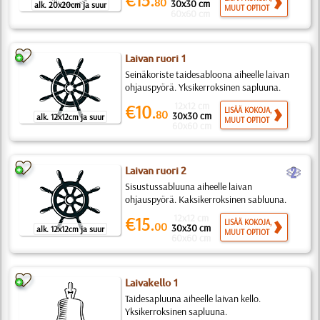
80
30x30 cm
alk. 20x20cm ja suur
MUUT OPTIOT
60x60 cm
Laivan ruori 1
Seinäkoriste taidesabloona aiheelle laivan
ohjauspyörä. Yksikerroksinen sapluuna.
12x12 cm
€10.
LISÄÄ KOKOJA,
80
30x30 cm
alk. 12x12cm ja suur
MUUT OPTIOT
60x60 cm
b
Laivan ruori 2
Sisustussabluuna aiheelle laivan
ohjauspyörä. Kaksikerroksinen sabluuna.
12x12 cm
€15.
LISÄÄ KOKOJA,
00
30x30 cm
alk. 12x12cm ja suur
MUUT OPTIOT
60x60 cm
Laivakello 1
Taidesapluuna aiheelle laivan kello.
Yksikerroksinen sapluuna.