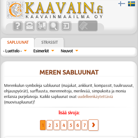
SAPLUUNAT
STRASSIT
- Luettelo -
Esimerkit
Neuvot
MEREN SABLUUNAT
Merenkulun symboleja sabluunat (majakat, ankkurit, kompassit, tuuliruusut,
ohjauspyörät), surffausta, merenneitoja, merilevää, simpukoita ja monia
erilaisia purjelaivoja. Kaikki sapluunat ovat
uudelleenkäytettäviä
(muovisapluunat)!
lisää sivuja:
1
2
3
4
5
6
7