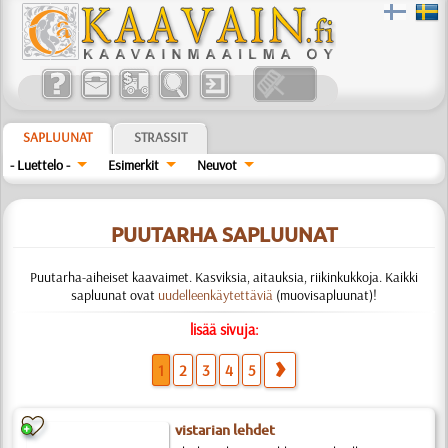
SAPLUUNAT
STRASSIT
- Luettelo -
Esimerkit
Neuvot
PUUTARHA SAPLUUNAT
Puutarha-aiheiset kaavaimet. Kasviksia, aitauksia, riikinkukkoja. Kaikki
sapluunat ovat
uudelleenkäytettäviä
(muovisapluunat)!
lisää sivuja:
1
2
3
4
5
vistarian lehdet