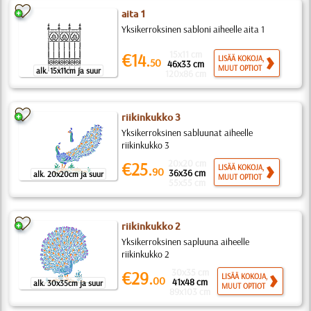
aita 1
Yksikerroksinen sabloni aiheelle aita 1
15x11 cm
€14.
LISÄÄ KOKOJA,
50
46x33 cm
MUUT OPTIOT
alk. 15x11cm ja suur
120x86 cm
riikinkukko 3
Yksikerroksinen sabluunat aiheelle
riikinkukko 3
20x20 cm
€25.
LISÄÄ KOKOJA,
90
36x36 cm
alk. 20x20cm ja suur
MUUT OPTIOT
55x55 cm
riikinkukko 2
Yksikerroksinen sapluuna aiheelle
riikinkukko 2
30x35 cm
€29.
LISÄÄ KOKOJA,
00
41x48 cm
alk. 30x35cm ja suur
MUUT OPTIOT
89x103 cm