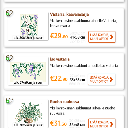
Vistaria, kaavainsarja
Yksikerroksinen sabluuna aiheelle Vistaria,
kaavainsarja
30x42 cm
€29.
LISÄÄ KOKOJA,
80
41x58 cm
alk. 30x42cm ja suur
MUUT OPTIOT
82x115 cm
Iso vistaria
Yksikerroksinen sabloni aiheelle Iso vistaria
27x49 cm
€22.
LISÄÄ KOKOJA,
90
35x63 cm
MUUT OPTIOT
alk. 27x49cm ja suur
66x119 cm
Ruoho ruukussa
Yksikerroksinen sabluunat aiheelle Ruoho
ruukussa
30x25 cm
€31.
LISÄÄ KOKOJA,
30
58x48 cm
alk. 30x25cm ja suur
MUUT OPTIOT