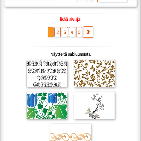
108x90 cm
lisää sivuja:
1
2
3
4
5
Näytteitä sabluunoista