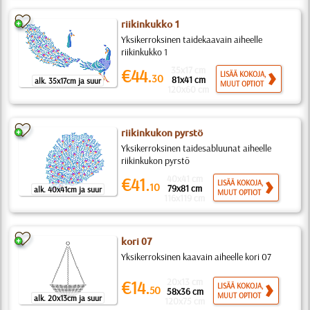
riikinkukko 1
Yksikerroksinen taidekaavain aiheelle
riikinkukko 1
35x17 cm
€44.
LISÄÄ KOKOJA,
30
81x41 cm
alk. 35x17cm ja suur
MUUT OPTIOT
120x60 cm
riikinkukon pyrstö
Yksikerroksinen taidesabluunat aiheelle
riikinkukon pyrstö
40x41 cm
€41.
LISÄÄ KOKOJA,
10
79x81 cm
alk. 40x41cm ja suur
MUUT OPTIOT
116x119 cm
kori 07
Yksikerroksinen kaavain aiheelle kori 07
20x13 cm
€14.
LISÄÄ KOKOJA,
50
58x36 cm
MUUT OPTIOT
alk. 20x13cm ja suur
120x75 cm