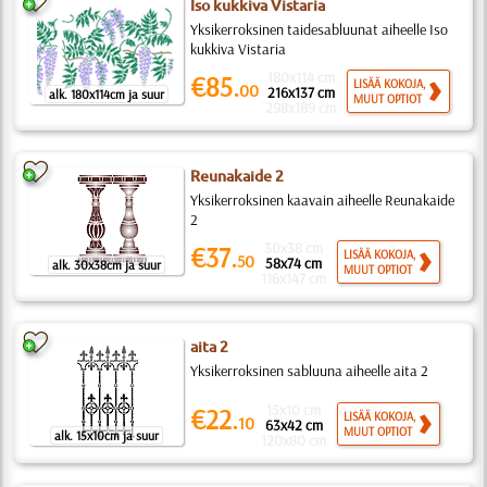
Iso kukkiva Vistaria
Yksikerroksinen taidesabluunat aiheelle Iso
kukkiva Vistaria
180x114 cm
€85.
LISÄÄ KOKOJA,
00
216x137 cm
alk. 180x114cm ja suur
MUUT OPTIOT
298x189 cm
Reunakaide 2
Yksikerroksinen kaavain aiheelle Reunakaide
2
30x38 cm
€37.
LISÄÄ KOKOJA,
50
58x74 cm
alk. 30x38cm ja suur
MUUT OPTIOT
116x147 cm
aita 2
Yksikerroksinen sabluuna aiheelle aita 2
15x10 cm
€22.
LISÄÄ KOKOJA,
10
63x42 cm
MUUT OPTIOT
alk. 15x10cm ja suur
120x80 cm