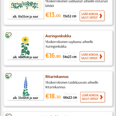
Yksikerroksinen sabluunat aiheelle vistarian
lehdet
10x35 cm
€13.
LISÄÄ KOKOJA,
00
15x52 cm
alk. 10x35cm ja suur
MUUT OPTIOT
34x119 cm
Auringonkukka
Yksikerroksinen sapluuna aiheelle
Auringonkukka
40x17 cm
€16.
LISÄÄ KOKOJA,
80
54x23 cm
alk. 40x17cm ja suur
MUUT OPTIOT
118x50 cm
Ritarinkannus
Yksikerroksinen taidekaavain aiheelle
Ritarinkannus
35x12 cm
€18.
LISÄÄ KOKOJA,
30
66x22 cm
alk. 35x12cm ja suur
MUUT OPTIOT
120x40 cm