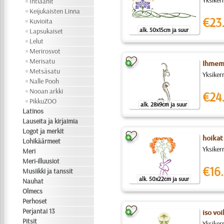
Yksikerr
Intiaanit
Keijukaisten Linna
€23
Kuvioita
alk. 50x15cm ja suur
Lapsukaiset
Lelut
Merirosvot
Merisatu
Ihmem
Metsäsatu
Yksiker
Nalle Pooh
Nooan arkki
€24
PikkuZOO
alk. 28x9cm ja suur
Latinos
Lauseita ja kirjaimia
Logot ja merkit
hoikat
Lohikäärmeet
Yksiker
Meri
Meri-illuusiot
€16.
Musiikki ja tanssit
alk. 50x22cm ja suur
Nauhat
Olmecs
Perhoset
Perjantai 13
iso vo
Pitsit
Yksiker