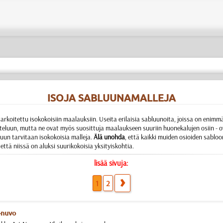
ISOJA SABLUUNAMALLEJA
rkoitettu isokokoisiin maalauksiin. Useita erilaisia sabluunoita, joissa on enimm
eluun, mutta ne ovat myös suosittuja maalaukseen suuriin huonekalujen osiin - ovi
luun tarvitaan isokokoisia malleja.
Älä unohda
, että kaikki muiden osioiden sabloo
että niissä on aluksi suurikokoisia yksityiskohtia.
lisää sivuja:
1
2
r-nuvo