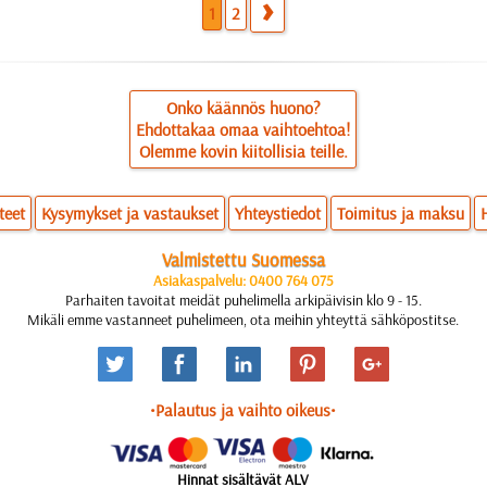
1
2
Onko käännös huono?
Ehdottakaa omaa vaihtoehtoa!
Olemme kovin kiitollisia teille.
teet
Kysymykset ja vastaukset
Yhteystiedot
Toimitus ja maksu
Valmistettu Suomessa
Asiakaspalvelu: 0400 764 075
Parhaiten tavoitat meidät puhelimella arkipäivisin klo 9 - 15.
Mikäli emme vastanneet puhelimeen, ota meihin yhteyttä sähköpostitse.
•Palautus ja vaihto oikeus•
Hinnat sisältävät ALV