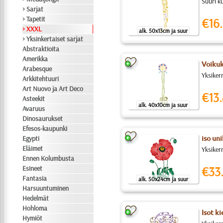
Suuri k
> Sarjat
> Tapetit
€16.
> XXXL
alk. 50x13cm ja suur
> Yksinkertaiset sarjat
Abstraktioita
Amerikka
Voikuk
Arabesque
Yksiker
Arkkitehtuuri
Art Nuovo ja Art Deco
€13.
Asteekit
alk. 40x10cm ja suur
Avaruus
Dinosaurukset
Efesos-kaupunki
Egypti
iso un
Eläimet
Yksikerr
Ennen Kolumbusta
Esineet
€33
Fantasia
alk. 50x24cm ja suur
Harsuuntuminen
Hedelmät
Hohloma
Isot k
Hymiöt