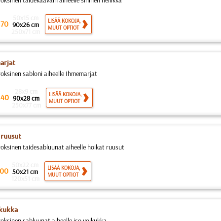
oksinen taidekaavain aiheelle sininen neilikka
50x15 cm
.
LISÄÄ KOKOJA,
70
90x26 cm
MUUT OPTIOT
250x71 cm
arjat
roksinen sabloni aiheelle Ihmemarjat
28x9 cm
.
LISÄÄ KOKOJA,
40
90x28 cm
MUUT OPTIOT
250x77 cm
 ruusut
roksinen taidesabluunat aiheelle hoikat ruusut
50x22 cm
LISÄÄ KOKOJA,
00
50x21 cm
MUUT OPTIOT
120x51 cm
ikukka
roksinen sabluunat aiheelle iso voikukka