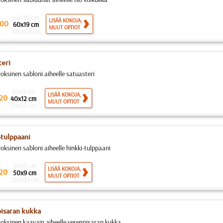
60x19 cm
LISÄÄ KOKOJA,
00
60x19 cm
MUUT OPTIOT
180x56 cm
teri
roksinen sabloni aiheelle satuasteri
30x9 cm
LISÄÄ KOKOJA,
20
40x12 cm
MUUT OPTIOT
91x27 cm
-tulppaani
oksinen sabloni aiheelle hinkki-tulppaani
50x9 cm
LISÄÄ KOKOJA,
20
50x9 cm
MUUT OPTIOT
120x21 cm
isaran kukka
roksinen kaavain aiheelle verenpisaran kukka