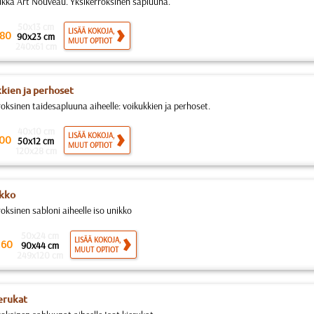
ukka Art Nouveau. Yksikerroksinen sapluuna.
50x13 cm
LISÄÄ KOKOJA,
80
90x23 cm
MUUT OPTIOT
240x61 cm
kien ja perhoset
roksinen taidesapluuna aiheelle: voikukkien ja perhoset.
40x10 cm
LISÄÄ KOKOJA,
00
50x12 cm
MUUT OPTIOT
120x28 cm
ikko
oksinen sabloni aiheelle iso unikko
50x24 cm
.
LISÄÄ KOKOJA,
60
90x44 cm
MUUT OPTIOT
249x120 cm
ierukat