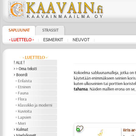
SAPLUUNAT
STRASSIT
- LUETTELO -
ESIMERKIT
NEUVOT
|
|
|
- LUETTELO -
! ALE !
> > Oma teksti
Kokoelma sabluunamalleja, jotka on ta
> Boordi
käytetään enimmäkseen seinien korist
Erilaista
kuten ulkoseinien tai porttien koriste
Etninen
tahansa
. Näiden mallien erona on se, 
Fauna
Flora
Klassikko ja moderni
Kuvioita
Lapsien
Meri
> Kulmat
iiris a
> Medaljongit