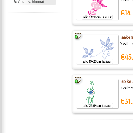
❧ Omat sabluunat
€14.
alk. 12x16cm ja suur
laaker
Yksiker
€45
alk. 19x25cm ja suur
iso kel
Yksikerr
€31.
alk. 29x14cm ja suur