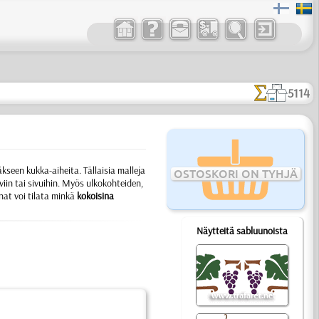
5114
äkseen kukka-aiheita.
Tällaisia malleja
OSTOSKORI ON TYHJÄ
in tai sivuihin. Myös ulkokohteiden,
nat voi tilata minkä
kokoisina
Näytteitä sabluunoista