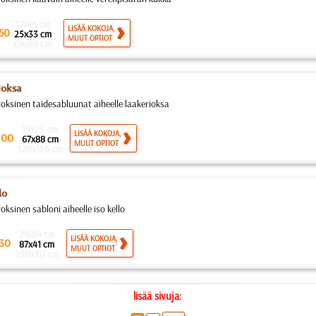
12x16 cm
LISÄÄ KOKOJA,
50
25x33 cm
MUUT OPTIOT
68x89 cm
ioksa
roksinen taidesabluunat aiheelle laakerioksa
19x25 cm
.
LISÄÄ KOKOJA,
00
67x88 cm
MUUT OPTIOT
120x156 cm
lo
oksinen sabloni aiheelle iso kello
29x14 cm
LISÄÄ KOKOJA,
30
87x41 cm
MUUT OPTIOT
250x117 cm
lisää sivuja: