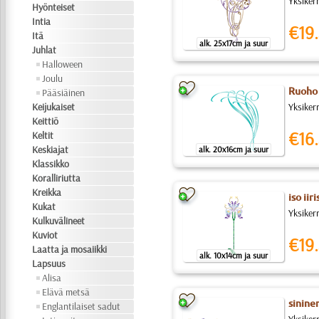
Yksiker
Hyönteiset
Intia
€19.
Itä
alk. 25x17cm ja suur
Juhlat
Halloween
Joulu
Ruoho 
Pääsiäinen
Keijukaiset
Yksiker
Keittiö
€16.
Keltit
Keskiajat
alk. 20x16cm ja suur
Klassikko
Koralliriutta
Kreikka
iso iiri
Kukat
Yksikerr
Kulkuvälineet
Kuviot
€19.
Laatta ja mosaiikki
alk. 10x14cm ja suur
Lapsuus
Alisa
Elävä metsä
sinine
Englantilaiset sadut