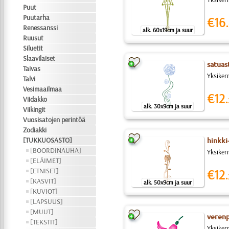
Puut
Puutarha
€16.
Renessanssi
alk. 60x19cm ja suur
Ruusut
Siluetit
Slaavilaiset
satuas
Taivas
Yksiker
Talvi
Vesimaailmaa
€12.
Viidakko
alk. 30x9cm ja suur
Viikingit
Vuosisatojen perintöä
Zodiakki
[TUKKUOSASTO]
hinkki
[BOORDINAUHA]
Yksikerr
[ELÄIMET]
[ETNISET]
€12.
[KASVIT]
alk. 50x9cm ja suur
[KUVIOT]
[LAPSUUS]
[MUUT]
verenp
[TEKSTIT]
Yksiker