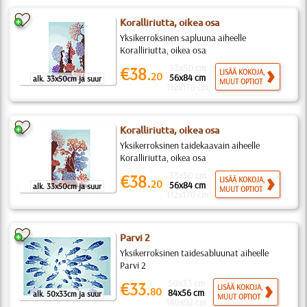
Koralliriutta, oikea osa
Yksikerroksinen sapluuna aiheelle
Koralliriutta, oikea osa
33x50 cm
€38.
LISÄÄ KOKOJA,
20
56x84 cm
alk. 33x50cm ja suur
MUUT OPTIOT
112x170 cm
Koralliriutta, oikea osa
Yksikerroksinen taidekaavain aiheelle
Koralliriutta, oikea osa
33x50 cm
€38.
LISÄÄ KOKOJA,
20
56x84 cm
alk. 33x50cm ja suur
MUUT OPTIOT
112x170 cm
Parvi 2
Yksikerroksinen taidesabluunat aiheelle
Parvi 2
50x33 cm
€33.
LISÄÄ KOKOJA,
80
84x56 cm
alk. 50x33cm ja suur
MUUT OPTIOT
140x92 cm