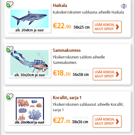
b
Haikala
Kaksikerroksinen sabluuna aiheelle Haikala
20x8 cm
€22.
LISÄÄ KOKOJA,
90
58x25 cm
MUUT OPTIOT
alk. 20x8cm ja suur
116x46 cm
Sammakomies
Yksikerroksinen sabloni aiheelle
Sammakomies
30x20 cm
€18.
LISÄÄ KOKOJA,
30
56x38 cm
alk. 30x20cm ja suur
MUUT OPTIOT
79x53 cm
Korallit, sarja 1
Yksikerroksinen sabluunat aiheelle Korallit,
sarja 1
20x18 cm
€27.
LISÄÄ KOKOJA,
10
38x36 cm
alk. 20x18cm ja suur
MUUT OPTIOT
76x68 cm