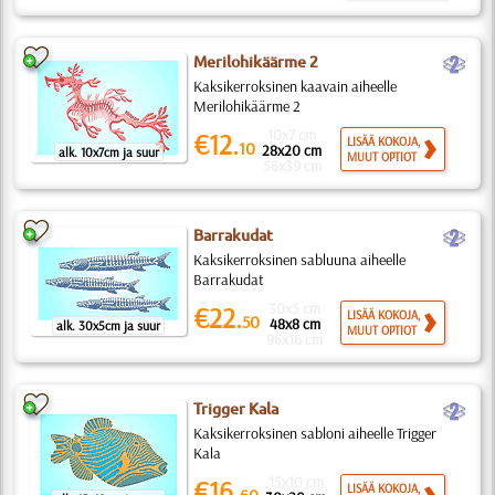
b
Merilohikäärme 2
Kaksikerroksinen kaavain aiheelle
Merilohikäärme 2
10x7 cm
€12.
LISÄÄ KOKOJA,
10
28x20 cm
alk. 10x7cm ja suur
MUUT OPTIOT
56x39 cm
b
Barrakudat
Kaksikerroksinen sabluuna aiheelle
Barrakudat
30x5 cm
€22.
LISÄÄ KOKOJA,
50
48x8 cm
alk. 30x5cm ja suur
MUUT OPTIOT
96x16 cm
b
Trigger Kala
Kaksikerroksinen sabloni aiheelle Trigger
Kala
15x10 cm
€16.
LISÄÄ KOKOJA,