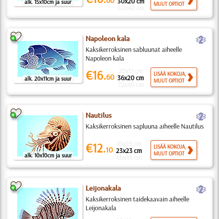
60
30x20 cm
alk. 15x10cm ja suur
MUUT OPTIOT
60x40 cm
b
Napoleon kala
Kaksikerroksinen sabluunat aiheelle
Napoleon kala
20x11 cm
€16.
LISÄÄ KOKOJA,
60
36x20 cm
alk. 20x11cm ja suur
MUUT OPTIOT
72x40 cm
b
Nautilus
Kaksikerroksinen sapluuna aiheelle Nautilus
10x10 cm
€12.
LISÄÄ KOKOJA,
10
23x23 cm
MUUT OPTIOT
alk. 10x10cm ja suur
46x46 cm
b
Leijonakala
Kaksikerroksinen taidekaavain aiheelle
Leijonakala