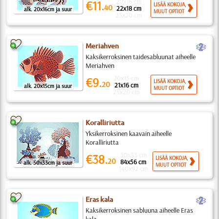
20x16 cm
€11.
LISÄÄ KOKOJA,
40
22x18 cm
alk. 20x16cm ja suur
MUUT OPTIOT
25x20 cm
b
Meriahven
Kaksikerroksinen taidesabluunat aiheelle
Meriahven
20x15 cm
€9.
LISÄÄ KOKOJA,
20
21x16 cm
alk. 20x15cm ja suur
MUUT OPTIOT
25x20 cm
Koralliriutta
Yksikerroksinen kaavain aiheelle
Koralliriutta
50x33 cm
€38.
LISÄÄ KOKOJA,
20
84x56 cm
alk. 50x33cm ja suur
MUUT OPTIOT
140x92 cm
b
Eras kala
Kaksikerroksinen sabluuna aiheelle Eras