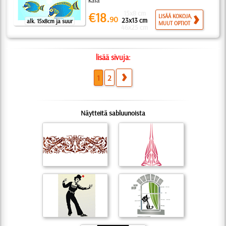
kala
15x8 cm
€18.
LISÄÄ KOKOJA,
90
23x13 cm
alk. 15x8cm ja suur
MUUT OPTIOT
46x25 cm
lisää sivuja:
1
2
Näytteitä sabluunoista