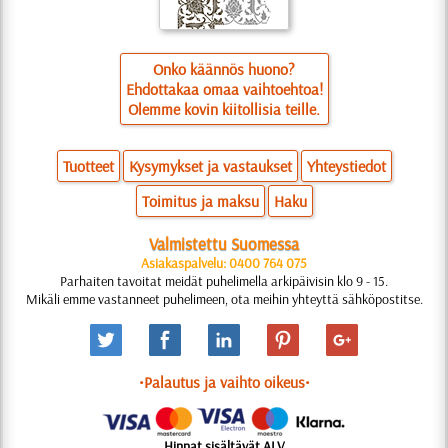
Onko käännös huono?
Ehdottakaa omaa vaihtoehtoa!
Olemme kovin kiitollisia teille.
Tuotteet
Kysymykset ja vastaukset
Yhteystiedot
Toimitus ja maksu
Haku
Valmistettu Suomessa
Asiakaspalvelu: 0400 764 075
Parhaiten tavoitat meidät puhelimella arkipäivisin klo 9 - 15.
Mikäli emme vastanneet puhelimeen, ota meihin yhteyttä sähköpostitse.
•Palautus ja vaihto oikeus•
Hinnat sisältävät ALV