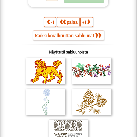
-1
palaa
+1
Kaikki koralliriuttan sabluunat
Näytteitä sabluunoista