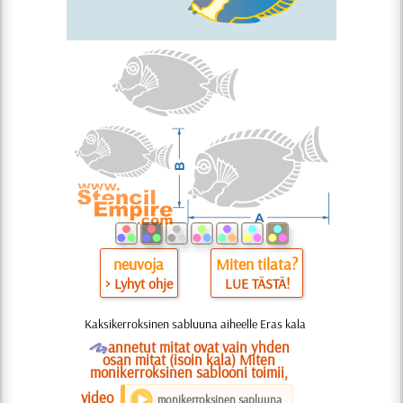
neuvoja
Miten tilata?
> Lyhyt ohje
LUE TÄSTÄ!
Kaksikerroksinen sabluuna aiheelle Eras kala
O
annetut mitat ovat vain yhden
osan mitat (isoin kala) Miten
monikerroksinen sablooni toimii,
video
monikerroksinen sapluuna