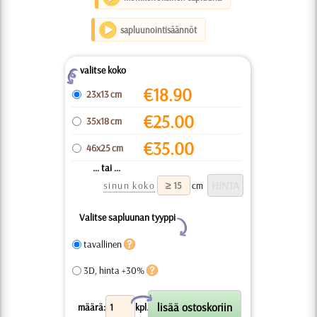
sapluunointisäännöt
valitse koko
Z
€
18.90
23x13 cm
€
25.00
35x18 cm
€
35.00
46x25 cm
... tai ...
sinun koko
cm
Valitse sapluunan tyyppi
Y
tavallinen
3D, hinta +30%
X
määrä:
kpl.