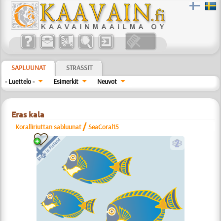
SAPLUUNAT
STRASSIT
- Luettelo -
Esimerkit
Neuvot
Eras kala
/
Koralliriuttan sabluunat
SeaCoral15
b