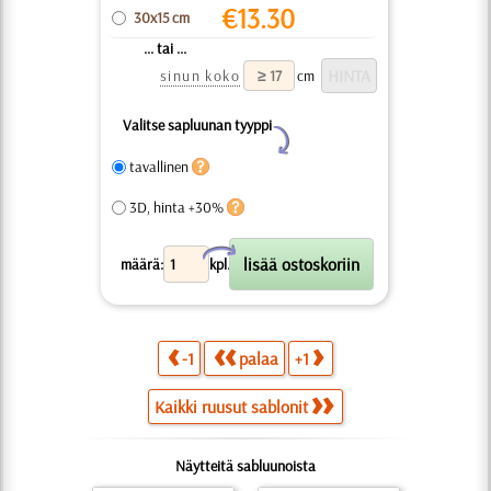
€
13.30
30x15 cm
... tai ...
sinun koko
cm
Valitse sapluunan tyyppi
Y
tavallinen
3D, hinta +30%
X
määrä:
kpl.
-1
palaa
+1
Kaikki ruusut sablonit
Näytteitä sabluunoista