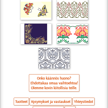
Onko käännös huono?
Ehdottakaa omaa vaihtoehtoa!
Olemme kovin kiitollisia teille.
Tuotteet
Kysymykset ja vastaukset
Yhteystiedot