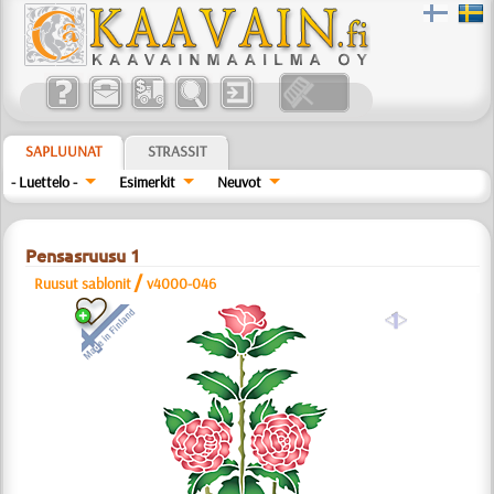
SAPLUUNAT
STRASSIT
- Luettelo -
Esimerkit
Neuvot
Pensasruusu 1
/
Ruusut sablonit
v4000-046
a