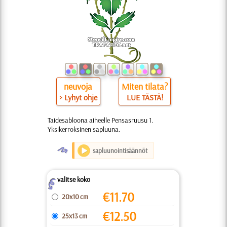
neuvoja
Miten tilata?
> Lyhyt ohje
LUE TÄSTÄ!
Taidesabloona aiheelle Pensasruusu 1.
Yksikerroksinen sapluuna.
O
sapluunointisäännöt
valitse koko
Z
€
11.70
20x10 cm
€
12.50
25x13 cm