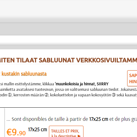
ITEN TILAAT SABLUUNAT VERKKOSIVUILTAM
t kustakin sabluunasta
SAP
HIN
si mallin esittelystämme, klikkaa
'muunkokoisia ja hinnat, SIIRRY
ainiketta avataksesi tuotesivun, jossa on valitsemasi sabluunan tiedot. Jokaises
oodin ➀, kerrosten määrän ➁, kokoluettelon ja vapaan kokosyötön ➂ sekä kaavaty