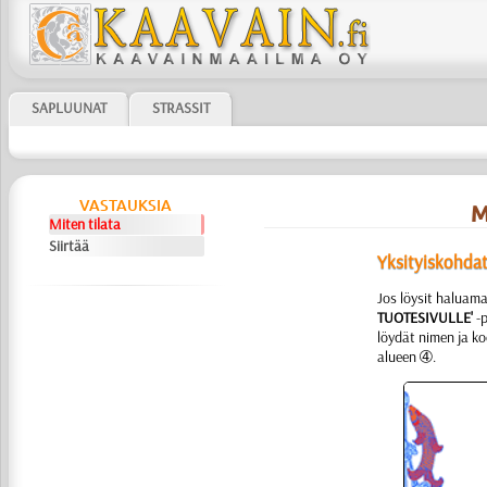
SAPLUUNAT
STRASSIT
VASTAUKSIA
M
Miten tilata
Siirtää
Yksityiskohda
Jos löysit haluama
TUOTESIVULLE'
-p
löydät nimen ja k
alueen ➃.