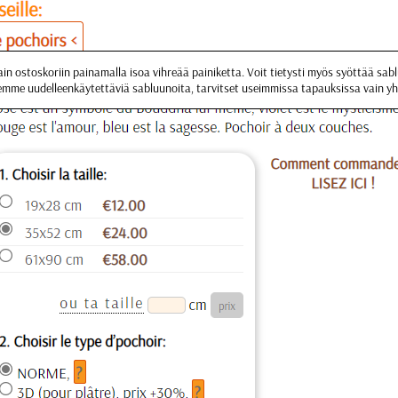
ain ostoskoriin painamalla isoa vihreää painiketta. Voit tietysti myös syöttää sa
emme uudelleenkäytettäviä sabluunoita, tarvitset useimmissa tapauksissa vain y