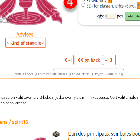
Nimi ja koodi ➀, kerrosten lukumäärä ➁, kokoluettelo ➂, tyypin valinta-alue ➃.
assa on valittavana 2-3 kokoa, jotka ovat yleisimmin käytössä. Voit valita halu
een sen vieressä.