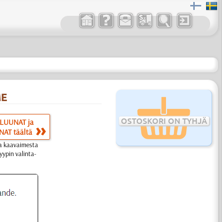
ME
OSTOSKORI ON TYHJÄ
LUUNAT ja
NAT täältä
ta kaavaimesta
ypin valinta-