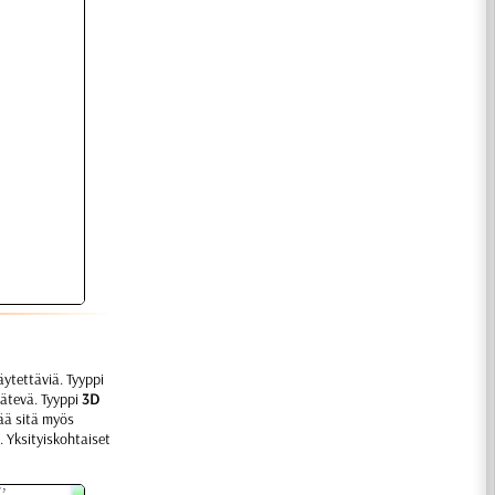
ytettäviä. Tyyppi
kätevä. Tyyppi
3D
ää sitä myös
. Yksityiskohtaiset