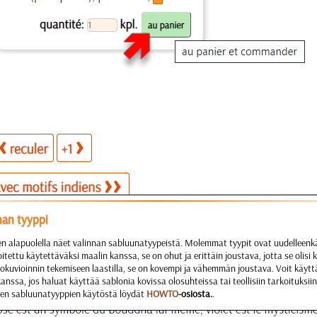
nan tyyppi
en alapuolella näet valinnan sabluunatyypeistä. Molemmat tyypit ovat uudelleenkä
itettu käytettäväksi maalin kanssa, se on ohut ja erittäin joustava, jotta se olisi 
okuvioinnin tekemiseen laastilla, se on kovempi ja vähemmän joustava. Voit käytt
kanssa, jos haluat käyttää sablonia kovissa olosuhteissa tai teollisiin tarkoituksiin
ien sabluunatyyppien käytöstä löydät
HOWTO
-osiosta.
.