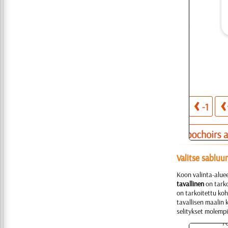
Valitse sabluu
Koon valinta-alue
tavallinen
on tarko
on tarkoitettu koh
tavallisen maalin 
selitykset molemp