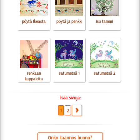
pöytä Ikeasta
pöytä ja penkki
iso tammi
renkaan
satumetsä 1
satumetsä 2
kappaleita
lisää sivuja:
1
2
Onko käännös huono?