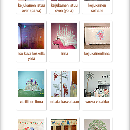
keijukainen istuu
keijukainen istuu
keijukainen
oven (päivä)
oven (yöllä)
seinälle
iso kuva keskellä
linna
keijukainenlinna
yötä
värillinen linna
mitata kasvultaan
vauva viidakko