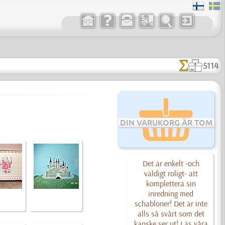
5114
DIN VARUKORG ÄR TOM
Det är enkelt -och
väldigt roligt- att
komplettera sin
inredning med
schabloner! Det är inte
alls så svårt som det
kanske ser ut! Läs våra