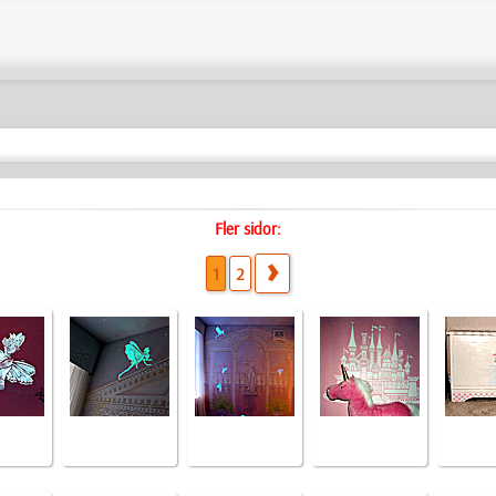
Fler sidor:
1
2