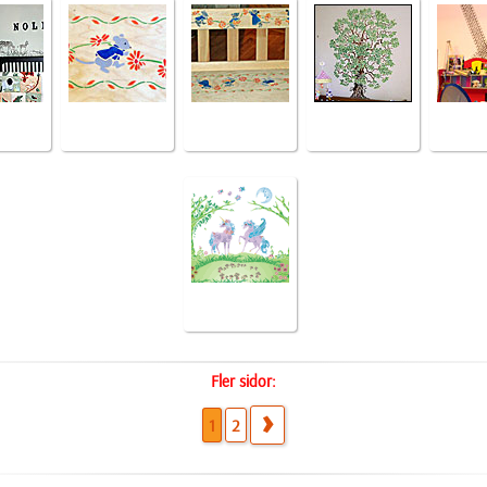
Fler sidor:
1
2