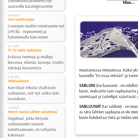
Toivomuslistatoiminto nyt
saatavilla katalogissamme
18.04.2024
Uusi toimitustapa
Useimpiin maihin toimitamme nyt
UPS:llä - nopeammin ja
halvemmalla kuin ennen.
29.12.2023
Yli 50 uutta sapluunaa
Erilaisia teemoja ja malleja:
klassisia, eläimiä, kasveja. Useita
tekstejä Koraanista.
muutamassa minuutissa. Kaksi yks
lauseella "En osaa mitään" ja tunni
13.08.2023
Tekstisablooni
SABLONI
(tai kaavain) - on edullis
Kun tilaat tekstiä sisältävän
käsin, maksatte vain sapluunasta j
sabluunan, voit nyt valita rivin
somistajat ja taiteilijat säästävät
tasauksen.
SABLUUNAT
(tai sabloni) - on mu
13.03.2023
Ja siitä lähtien sapluuna ei ole m
Stencil-muovia jälleen varastossa
kuvio ilahduttaa teitä ja teidän vi
Ongelmat, jotka liittyvät
sabluunoiden muovin
toimittamiseen, on ratkaistu
kokonaan.