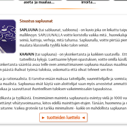
Sisustus sapluunat
SAPLUUNA
(tai sabluunat, sabloona) - on kuvio joka on leikattu tai
mallilevyyn. SAPLUUNALLA voitte koristella vaikka mitä , huonekaluj
seiniä, kattoja, verhoja, mitä tahansa. Sapluunalla, voitte piirtää pie
maalata klassisella tyylillä koko talon seinät.
KAAVAIN
(tai sapluuna) - on yksinkertaista ja kaikkien saatavilla . Ette
taiteellista kykyjä. Luettuanne lyhyen opastuksen, voitte omilla käs
inkertaista sääntöä avaa teille oven ammattimaiseen sapluuna maalaus maailmaan
n päästä ihalivat työnsä tuloksia, uskomatta että olivat tehneet sen itse.
ta ja rationaalista. Ei tarvitse enään maksaa taiteilijalle, suunnittelijalle ja somist
a maalista. Sapluunaa eivät käytä vain aloittelijat vaan myös arvostetut ammatti
 aikaa ja saavuttavat ihanteellisen tuloksen vaikeimmissakin tapauksissa.
odikasta ja tyylikästä. Ensimmäinen maininta sapluunasta esiintyy vielä jo 1000 
enettänyt vihätysvoimaansa, kiitos edellä mainittujen etujen. Tänään, huomenna ja 
eraitanne. Vaikea groteski tai tarkka minimalismi - kaikki on mahdollista sapluunan 
► tuotteiden luettelo ◄