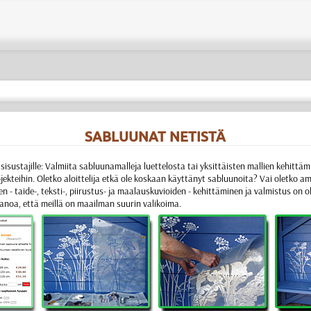
SABLUUNAT NETISTÄ
sisustajille:
Valmiita sabluunamalleja luettelosta tai yksittäisten mallien kehittämi
jekteihin. Oletko aloittelija etkä ole koskaan käyttänyt sabluunoita? Vai oletko
ien
- taide-, teksti-, piirustus- ja maalauskuvioiden - kehittäminen ja valmistus
on o
sanoa, että meillä on maailman suurin valikoima.