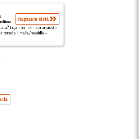
a
Napsauta tästä
moliima
liimata? Lujan termoliiman ansiosta
a toisella liimalla/maalilla –
Haku