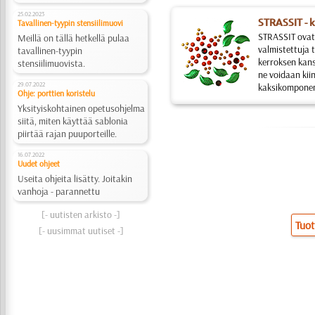
25.02.2023
STRASSIT - k
Tavallinen-tyypin stensiilimuovi
STRASSIT ovat 
Meillä on tällä hetkellä pulaa
valmistettuja t
tavallinen-tyypin
kerroksen kanss
stensiilimuovista.
ne voidaan kiin
29.07.2022
kaksikomponentt
Ohje: porttien koristelu
Yksityiskohtainen opetusohjelma
siitä, miten käyttää sablonia
piirtää rajan puuporteille.
16.07.2022
Uudet ohjeet
Useita ohjeita lisätty. Joitakin
vanhoja - parannettu
[
- uutisten arkisto -
]
Tuot
[
- uusimmat uutiset -
]