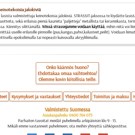
einotekoisia jalokiviä
lasista valmistettuja keinotekoisia jalokiviä. STRASSIT-jaksossa te löydätte lasist
uotteita, sekä erilaisia pieniä kauniita ”paljetteja” metallista tai keramiikasta, ter
a. Kiinnitys silittämällä.
Missä strassejamme voidaan käyttää
, mihin niitä voi 
nittää useille erilaisille pinnoille (puu,kangas,pahvi,kalusteet,peilit). Voidaan liimat
isella epoksiliimalla tai nopeasti kuivuvalla akryyliliimalla.
Onko käännös huono?
Ehdottakaa omaa vaihtoehtoa!
Olemme kovin kiitollisia teille.
teet
Kysymykset ja vastaukset
Yhteystiedot
Toimitus ja maksu
Valmistettu Suomessa
Asiakaspalvelu: 0400 764 075
Parhaiten tavoitat meidät puhelimella arkipäivisin klo 9 - 15.
Mikäli emme vastanneet puhelimeen, ota meihin yhteyttä sähköpostitse.