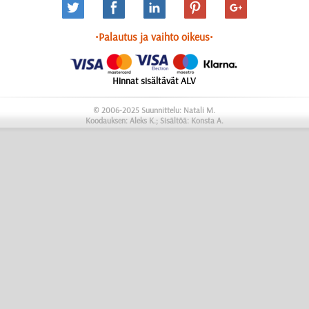
•Palautus ja vaihto oikeus•
Hinnat sisältävät ALV
© 2006-2025 Suunnittelu: Natali M.
Koodauksen: Aleks K.; Sisältöä: Konsta A.