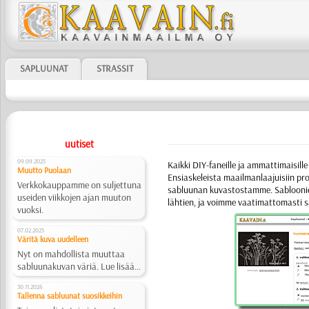
SAPLUUNAT
STRASSIT
uutiset
09.09.2025
Kaikki DIY-faneille ja ammattimaisille 
Muutto Puolaan
Ensiaskeleista maailmanlaajuisiin pro
Verkkokauppamme on suljettuna
sabluunan kuvastostamme.
Sabloon
useiden viikkojen ajan muuton
lähtien, ja voimme vaati­matto­masti 
vuoksi.
07.02.2025
Väritä kuva uudelleen
Nyt on mahdollista muuttaa
sabluunakuvan väriä. Lue lisää...
30.11.2024
Tallenna sabluunat suosikkeihin