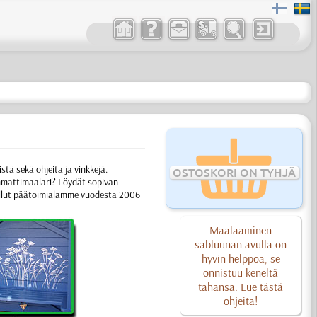
stä sekä ohjeita ja vinkkejä.
OSTOSKORI ON TYHJÄ
 ammattimaalari? Löydät sopivan
llut päätoimialamme vuodesta 2006
Maalaaminen
sabluunan avulla on
hyvin helppoa, se
onnistuu keneltä
tahansa. Lue tästä
ohjeita!