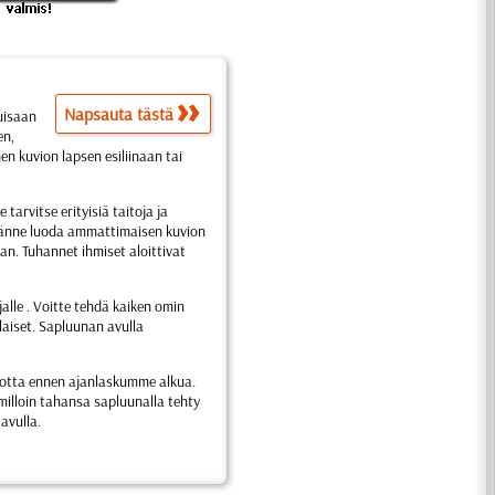
Napsauta tästä
puisaan
en,
nen kuvion lapsen esiliinaan tai
 tarvitse erityisiä taitoja ja
illänne luoda ammattimaisen kuvion
. Tuhannet ihmiset aloittivat
ajalle . Voitte tehdä kaiken omin
laiset. Sapluunan avulla
vuotta ennen ajanlaskumme alkua.
milloin tahansa sapluunalla tehty
avulla.