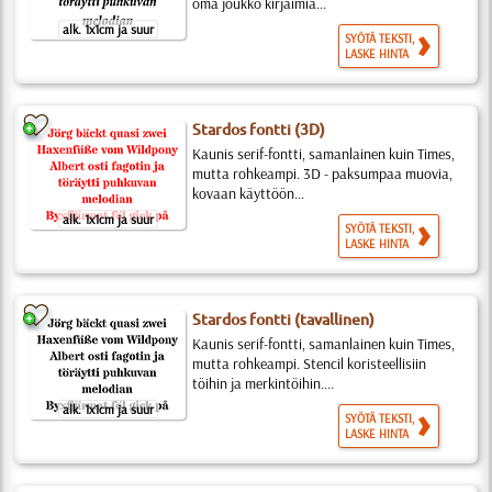
oma joukko kirjaimia...
alk. 1x1cm ja suur
SYÖTÄ TEKSTI,
LASKE HINTA
Stardos fontti (3D)
Kaunis serif-fontti, samanlainen kuin Times,
mutta rohkeampi. 3D - paksumpaa muovia,
kovaan käyttöön...
alk. 1x1cm ja suur
SYÖTÄ TEKSTI,
LASKE HINTA
Stardos fontti (tavallinen)
Kaunis serif-fontti, samanlainen kuin Times,
mutta rohkeampi. Stencil koristeellisiin
töihin ja merkintöihin....
alk. 1x1cm ja suur
SYÖTÄ TEKSTI,
LASKE HINTA