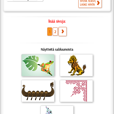
SYÖTÄ TEKSTI,
LASKE HINTA
lisää sivuja:
1
2
Näytteitä sabluunoista