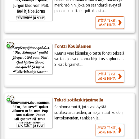
merkintöihin, joka on standardileveyttä
pienempi, jotta kirjoituksesta...
alk. 1x1cm ja suur
SYÖTÄ TEKSTI,
LASKE HINTA
Fontti Koululainen
Kaunis vino käsinkirjoitettu fontti tekstiä
varten, jossa on oma kirjoitus sapluunalla.
Sileät kirjaimet...
alk. 1x2cm ja suur
SYÖTÄ TEKSTI,
LASKE HINTA
Teksti sotilaskirjasimella
Sabloonafontti, jota voi löytää
sotilasvarusteiden, armeijan laatikoiden,
lentokoneiden, tankkien ja...
alk. 1x1cm ja suur
SYÖTÄ TEKSTI,
LASKE HINTA