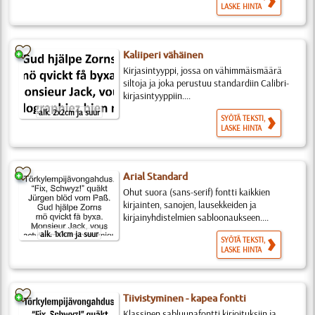
LASKE HINTA
Kaliiperi vähäinen
Kirjasintyyppi, jossa on vähimmäismäärä
siltoja ja joka perustuu standardiin Calibri-
kirjasintyyppiin....
alk. 2x2cm ja suur
SYÖTÄ TEKSTI,
LASKE HINTA
Arial Standard
Ohut suora (sans-serif) fontti kaikkien
kirjainten, sanojen, lausekkeiden ja
kirjainyhdistelmien sabloonaukseen....
alk. 1x1cm ja suur
SYÖTÄ TEKSTI,
LASKE HINTA
Tiivistyminen - kapea fontti
Klassinen sabluunafontti kirjoituksiin ja