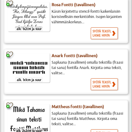
Rosa Fontti (tavallinen)
Käsin kirjoitettu stencil-fontti kaikenlaisiin
koristeellisiin merkintöihin. Isojen kirjainten
vähimmäiskorkeus...
alk. 1x2cm ja suur
SYÖTÄ TEKSTI,
LASKE HINTA
Anark fontti (tavallinen)
Sapluuna (tavallinen) omalla tekstilla (fraasi
tai sana) fontilla Anark. Kirjoita oma teksti,
valitse...
alk. 1x1cm ja suur
SYÖTÄ TEKSTI,
LASKE HINTA
Mattheus fontti (tavallinen)
Sapluuna (tavallinen) omalla tekstilla (fraasi
tai sana) fontilla Mattheus. Kirjoita oma
teksti, valitse...
alk. 2x2cm ja suur