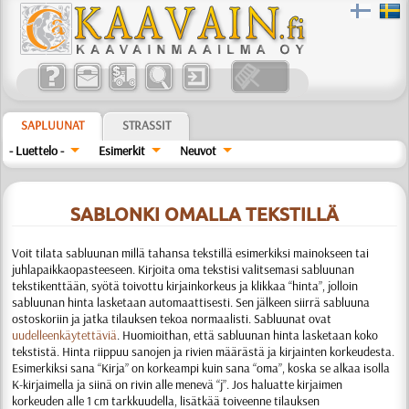
SAPLUUNAT
STRASSIT
- Luettelo -
Esimerkit
Neuvot
SABLONKI OMALLA TEKSTILLÄ
Voit tilata sabluunan millä tahansa tekstillä esimerkiksi mainokseen tai
juhlapaikkaopasteeseen. Kirjoita oma tekstisi valitsemasi sabluunan
tekstikenttään, syötä toivottu kirjainkorkeus ja klikkaa “hinta”, jolloin
sabluunan hinta lasketaan automaattisesti. Sen jälkeen siirrä sabluuna
ostoskoriin ja jatka tilauksen tekoa normaalisti. Sabluunat ovat
uudelleenkäytettäviä
.
Huomioithan, että sabluunan hinta lasketaan koko
tekstistä. Hinta riippuu sanojen ja rivien määrästä ja kirjainten korkeudesta.
Esimerkiksi sana “Kirja” on korkeampi kuin sana “oma”, koska se alkaa isolla
K-kirjaimella ja siinä on rivin alle menevä “j”. Jos haluatte kirjaimen
korkeuden alle 1 cm tarkkuudella, lisätkää toiveenne tilauksen