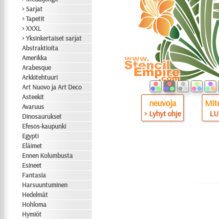
> Sarjat
> Tapetit
> XXXL
> Yksinkertaiset sarjat
Abstraktioita
Amerikka
Arabesque
Arkkitehtuuri
Art Nuovo ja Art Deco
Asteekit
neuvoja
Mite
Avaruus
> Lyhyt ohje
LU
Dinosaurukset
Efesos-kaupunki
Egypti
Eläimet
Ennen Kolumbusta
Esineet
Fantasia
Harsuuntuminen
Hedelmät
Hohloma
Hymiöt