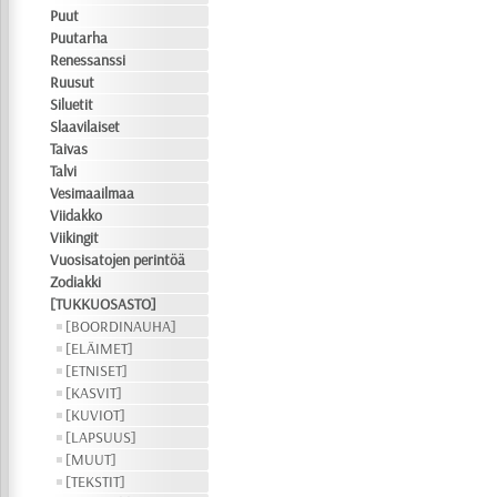
Puut
Puutarha
Renessanssi
Ruusut
Siluetit
Slaavilaiset
Taivas
Talvi
Vesimaailmaa
Viidakko
Viikingit
Vuosisatojen perintöä
Zodiakki
[TUKKUOSASTO]
[BOORDINAUHA]
[ELÄIMET]
[ETNISET]
[KASVIT]
[KUVIOT]
[LAPSUUS]
[MUUT]
[TEKSTIT]