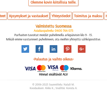
Olemme kovin kiitollisia teille.
teet
Kysymykset ja vastaukset
Yhteystiedot
Toimitus ja maksu
Valmistettu Suomessa
Asiakaspalvelu: 0400 764 075
Parhaiten tavoitat meidät puhelimella arkipäivisin klo 9 - 15.
Mikäli emme vastanneet puhelimeen, ota meihin yhteyttä sähköpostitse.
•Palautus ja vaihto oikeus•
Hinnat sisältävät ALV
© 2006-2025 Suunnittelu: Natali M.
Koodauksen: Aleks K.; Sisältöä: Konsta A.