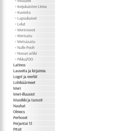
Intiaanit
Keijukaisten Linna
Kuvioita
Lapsukaiset
Lelut
Merirosvot
Merisatu
Metsäsatu
Nalle Pooh
Nooan arkki
PikkuZOO
Latinos
Lauseita ja kirjaimia
Logot ja merkit
Lohikäärmeet
Meri
Meri-illuusiot
Musiikki ja tanssit
Nauhat
Olmecs
Perhoset
Perjantai 13
Pitsit