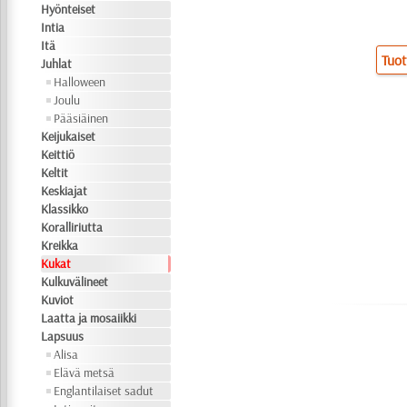
Hyönteiset
Intia
Itä
Tuot
Juhlat
Halloween
Joulu
Pääsiäinen
Keijukaiset
Keittiö
Keltit
Keskiajat
Klassikko
Koralliriutta
Kreikka
Kukat
Kulkuvälineet
Kuviot
Laatta ja mosaiikki
Lapsuus
Alisa
Elävä metsä
Englantilaiset sadut