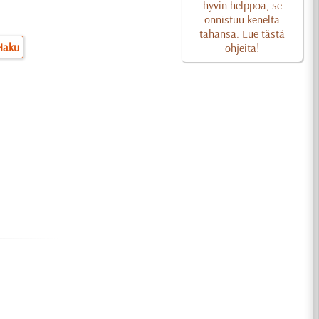
hyvin helppoa, se
onnistuu keneltä
tahansa. Lue tästä
Haku
ohjeita!