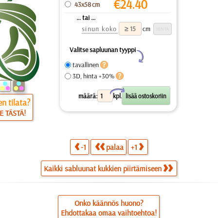
€
24.40
43x58 cm
... tai ...
sinun koko
cm
Valitse sapluunan tyyppi
Y
tavallinen
3D, hinta +30%
X
määrä:
kpl.
n tilata?
E TÄSTÄ!
-1
palaa
+1
Kaikki sabluunat kukkien piirtämiseen
Onko käännös huono?
Ehdottakaa omaa vaihtoehtoa!