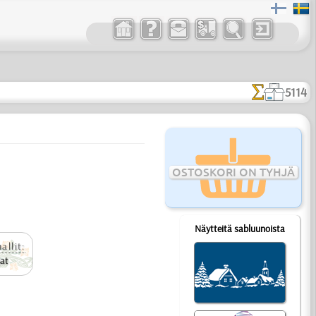
5114
OSTOSKORI ON TYHJÄ
Näytteitä sabluunoista
allit:
jat