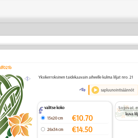
df021b
a
Yksikerroksinen taidekaavain aiheelle kulma liljat nro. 21
O
sapluunointisäännöt
valitse koko
Sopivat m
Z
kuva lil
€
10.70
15x20 cm
€
14.50
26x34 cm