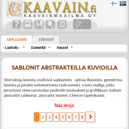
SAPLUUNAT
STRASSIT
- Luettelo -
Esimerkit
Neuvot
SABLONIT ABSTRAKTEILLA KUVIOILLA
Abstrakteja kuvioita sisältäviä sapluunoita - optisia illuusioita, geometrisia
kuvioita ja joitakin tuntemattomia taide-esineitä. Useita malleja, jotka
perustuvat viime vuosisadan puolivälin maalauksiin ja grafiikkaan. Kulman
abstraktit sabloonat, abstraktit motiivit, Chevron-tapettikuviot.
lisää sivuja:
1
2
3
4
5
6
7
8