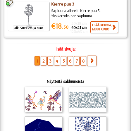
Kierre puu 3
Sapluuna aiheelle Kierre puu 3.
Yksikerroksinen sapluuna.
50x18 cm
€18.
LISÄÄ KOKOJA,
30
60x21 cm
alk. 50x18cm ja suur
MUUT OPTIOT
120x43 cm
lisää sivuja:
1
2
3
4
5
6
7
8
Näytteitä sabluunoista