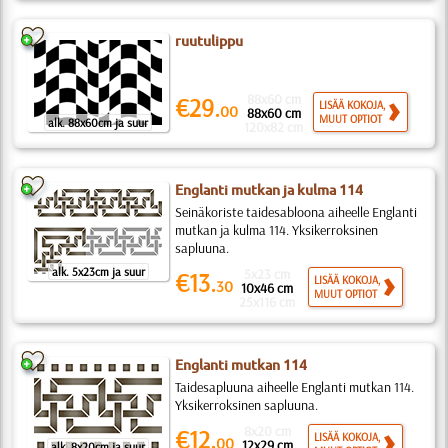
ruutulippu
88x60 cm
€29.
LISÄÄ KOKOJA,
00
88x60 cm
MUUT OPTIOT
alk. 88x60cm ja suur
120x82 cm
Englanti mutkan ja kulma 114
Seinäkoriste taidesabloona aiheelle Englanti
mutkan ja kulma 114. Yksikerroksinen
sapluuna.
alk. 5x23cm ja suur
5x23 cm
€13.
LISÄÄ KOKOJA,
30
10x46 cm
MUUT OPTIOT
25x116 cm
Englanti mutkan 114
Taidesapluuna aiheelle Englanti mutkan 114.
Yksikerroksinen sapluuna.
8x20 cm
€12.
LISÄÄ KOKOJA,
00
12x29 cm
alk. 8x20cm ja suur