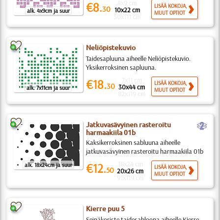
4x9 cm
€8.
LISÄÄ KOKOJA,
30
10x22 cm
alk. 4x9cm ja suur
MUUT OPTIOT
50x111 cm
Neliöpistekuvio
Taidesapluuna aiheelle Neliöpistekuvio.
Yksikerroksinen sapluuna.
7x11 cm
€18.
LISÄÄ KOKOJA,
30
30x44 cm
alk. 7x11cm ja suur
MUUT OPTIOT
82x119 cm
b
Jatkuvasävyinen rasteroitu
harmaakiila 01b
Kaksikerroksinen sabluuna aiheelle
jatkuvasävyinen rasteroitu harmaakiila 01b
18x24 cm
€12.
alk. 18x24cm ja suur
LISÄÄ KOKOJA,
50
20x26 cm
MUUT OPTIOT
91x119 cm
Kierre puu 5
Seinäkoriste taidesabloona aiheelle Kierre