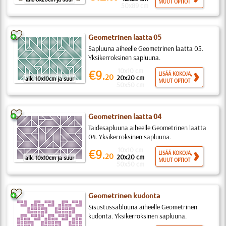
MUUT OPTIOT
50x89 cm
Geometrinen laatta 05
Sapluuna aiheelle Geometrinen laatta 05.
Yksikerroksinen sapluuna.
10x10 cm
€9.
LISÄÄ KOKOJA,
20
20x20 cm
alk. 10x10cm ja suur
MUUT OPTIOT
50x50 cm
Geometrinen laatta 04
Taidesapluuna aiheelle Geometrinen laatta
04. Yksikerroksinen sapluuna.
10x10 cm
€9.
LISÄÄ KOKOJA,
20
20x20 cm
alk. 10x10cm ja suur
MUUT OPTIOT
50x50 cm
Geometrinen kudonta
Sisustussabluuna aiheelle Geometrinen
kudonta. Yksikerroksinen sapluuna.