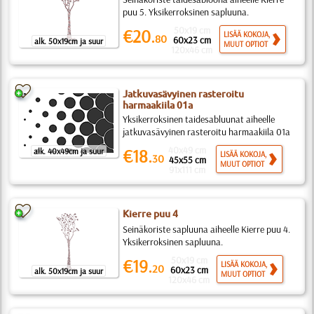
puu 5. Yksikerroksinen sapluuna.
50x19 cm
€20.
LISÄÄ KOKOJA,
80
60x23 cm
alk. 50x19cm ja suur
MUUT OPTIOT
120x46 cm
Jatkuvasävyinen rasteroitu
harmaakiila 01a
Yksikerroksinen taidesabluunat aiheelle
jatkuvasävyinen rasteroitu harmaakiila 01a
40x49 cm
€18.
alk. 40x49cm ja suur
LISÄÄ KOKOJA,
30
45x55 cm
MUUT OPTIOT
91x111 cm
Kierre puu 4
Seinäkoriste sapluuna aiheelle Kierre puu 4.
Yksikerroksinen sapluuna.
50x19 cm
€19.
LISÄÄ KOKOJA,
20
60x23 cm
alk. 50x19cm ja suur
MUUT OPTIOT
120x46 cm