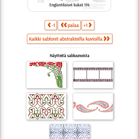
Englantilaiset kukat 114
-1
palaa
+1
Kaikki sablonit abstrakteilla kuvioilla
Näytteitä sabluunoista