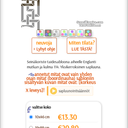
neuvoja
Miten tilata?
> Lyhyt ohje
LUE TÄSTÄ!
Seinäkoriste taidesabloona aiheelle Englanti
mutkan ja kulma 114. Yksikerroksinen sapluuna.
O
annetut mitat ovat vain yhden
osan mitat (boordinauha) sabloniin
sisältyvän kuvan mitat ovat: [korkeus
X leveys]!
sapluunointisäännöt
valitse koko
Z
€
13.30
10x46 cm
€
20.80
19x88 cm