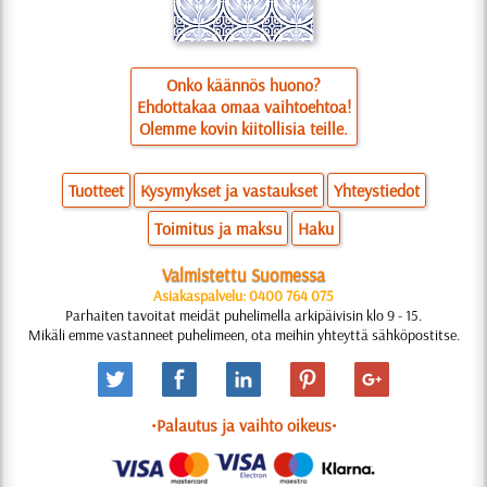
Onko käännös huono?
Ehdottakaa omaa vaihtoehtoa!
Olemme kovin kiitollisia teille.
Tuotteet
Kysymykset ja vastaukset
Yhteystiedot
Toimitus ja maksu
Haku
Valmistettu Suomessa
Asiakaspalvelu: 0400 764 075
Parhaiten tavoitat meidät puhelimella arkipäivisin klo 9 - 15.
Mikäli emme vastanneet puhelimeen, ota meihin yhteyttä sähköpostitse.
•Palautus ja vaihto oikeus•