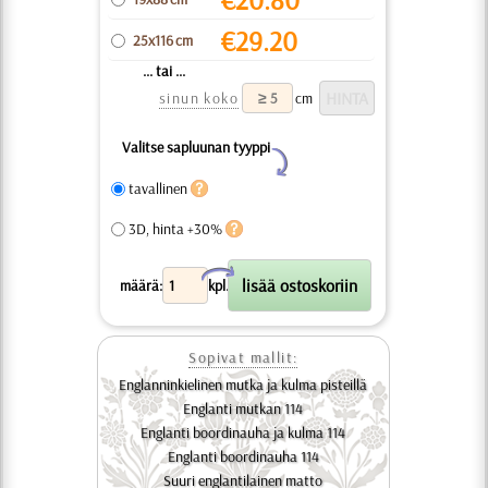
€
29.20
25x116 cm
... tai ...
sinun koko
cm
Valitse sapluunan tyyppi
Y
tavallinen
3D, hinta +30%
X
määrä:
kpl.
Sopivat mallit:
Englanninkielinen mutka ja kulma pisteillä
Englanti mutkan 114
Englanti boordinauha ja kulma 114
Englanti boordinauha 114
Suuri englantilainen matto