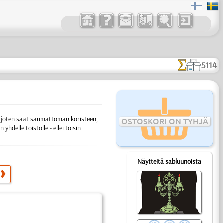
5114
t, joten saat saumattoman koristeen,
OSTOSKORI ON TYHJÄ
hdelle toistolle - ellei toisin
Näytteitä sabluunoista