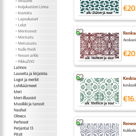
Intiaanit
€20
Keijukaisten Linna
Kuvioita
alk. 2x2cm ja suur
Lapsukaiset
Lelut
Merirosvot
Renkaat
Merisatu
Avokuvi
Metsäsatu
Nalle Pooh
€20
Nooan arkki
alk. 14x14cm ja suur
PikkuZOO
Latinos
Lauseita ja kirjaimia
Keskia
Logot ja merkit
Keskiaik
Lohikäärmeet
Meri
€16.
Meri-illuusiot
alk. 10x10cm ja suur
Musiikki ja tanssit
Nauhat
Olmecs
Perhoset
Renessa
Perjantai 13
Kukkakor
Pitsit