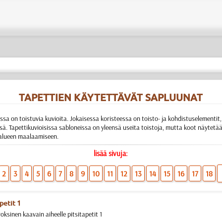
TAPETTIEN KÄYTETTÄVÄT SAPLUUNAT
ssa on toistuvia kuvioita. Jokaisessa koristeessa on toisto- ja kohdistuselementi
sä. Tapettikuvioisissa sabloneissa on yleensä useita toistoja, mutta koot näytetään y
n alueen maalaamiseen.
lisää sivuja:
2
3
4
5
6
7
8
9
10
11
12
13
14
15
16
17
18
petit 1
oksinen kaavain aiheelle pitsitapetit 1