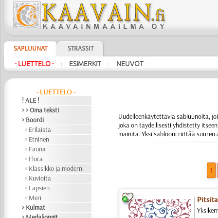
SAPLUUNAT
STRASSIT
- LUETTELO -
ESIMERKIT
NEUVOT
|
|
|
- LUETTELO -
! ALE !
> > Oma teksti
Uudelleenkäytettäviä sabluunoita, joi
> Boordi
joka on täydellisesti yhdistetty itseen
Erilaista
mainita. Yksi sablooni riittää suure
Etninen
Fauna
Flora
Klassikko ja moderni
1
Kuvioita
Lapsien
Meri
Pitsita
> Kulmat
Yksikerr
> Medaljongit