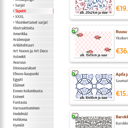
> Sarjat
€19.
> Tapetit
alk. 20x21cm ja suur
> XXXL
> Yksinkertaiset sarjat
Abstraktioita
Ruusu 
Amerikka
Yksiker
Arabesque
Arkkitehtuuri
€36
Art Nuovo ja Art Deco
alk. 15x13cm ja suur
Asteekit
Avaruus
Dinosaurukset
Efesos-kaupunki
Apila j
Egypti
Saumato
Eläimet
Ennen Kolumbusta
€15.
Esineet
alk. 10x10cm ja suur
Fantasia
Harsuuntuminen
Hedelmät
Barokk
Hohloma
Barokki
Hymiöt