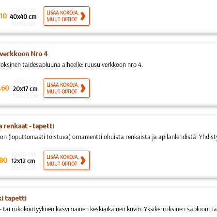
20x21 cm
LISÄÄ KOKOJA,
10
40x40 cm
MUUT OPTIOT
91x92 cm
verkkoon Nro 4
roksinen taidesapluuna aiheelle: ruusu verkkoon nro 4.
15x13 cm
.
LISÄÄ KOKOJA,
60
20x17 cm
MUUT OPTIOT
30x25 cm
a renkaat - tapetti
n (loputtomasti toistuva) ornamentti ohuista renkaista ja apilanlehdistä. Yhdistyy
10x10 cm
LISÄÄ KOKOJA,
80
12x12 cm
MUUT OPTIOT
36x36 cm
i tapetti
- tai rokokootyylinen kasvimainen keskiaikainen kuvio. Yksikerroksinen sablooni 