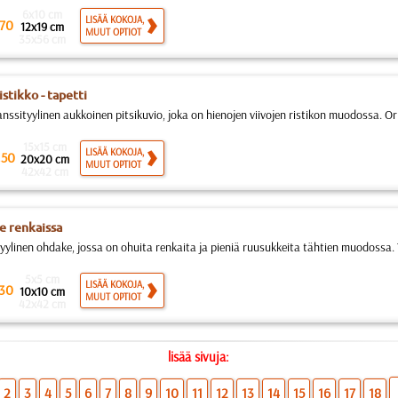
6x10 cm
LISÄÄ KOKOJA,
70
12x19 cm
MUUT OPTIOT
35x56 cm
stikko - tapetti
nssityylinen aukkoinen pitsikuvio, joka on hienojen viivojen ristikon muodossa. Or
15x15 cm
.
LISÄÄ KOKOJA,
50
20x20 cm
MUUT OPTIOT
42x42 cm
 renkaissa
yylinen ohdake, jossa on ohuita renkaita ja pieniä ruusukkeita tähtien muodossa. T
5x5 cm
LISÄÄ KOKOJA,
30
10x10 cm
MUUT OPTIOT
42x42 cm
lisää sivuja:
2
3
4
5
6
7
8
9
10
11
12
13
14
15
16
17
18