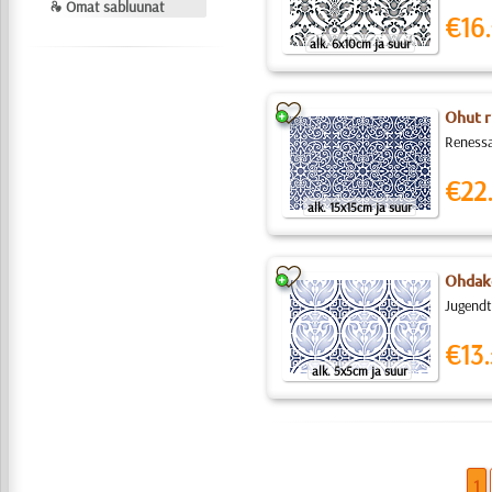
❧ Omat sabluunat
€16.
alk. 6x10cm ja suur
Ohut ri
Renessa
€22
alk. 15x15cm ja suur
Ohdake
Jugendt
€13.
alk. 5x5cm ja suur
1