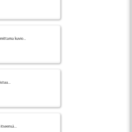
omittama kuvio...
stuu...
itseensä...