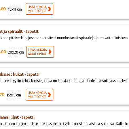
2x2 cm
.
LISÄÄ KOKOJA,
80
15x11 cm
MUUT OPTIOT
28x21 cm
 ja spiraalit - tapetit
oinen pitsiverkko, jossa ohuet viivat muodostavat spiraaleja ja renkaita. Toistuva 
14x14 cm
.
LISÄÄ KOKOJA,
00
20x20 cm
MUUT OPTIOT
46x46 cm
ikaiset kukat - tapetti
aiseen tyyliin tehty koriste, jossa on kukkia ja humalan hedelmiä soikeassa kehyks
10x10 cm
LISÄÄ KOKOJA,
70
15x15 cm
MUUT OPTIOT
42x42 cm
nssi liljat - tapetti
isteinen liljojen koristelu renessanssin tyyliin kuusikulmaisissa soluissa. Kaikkiin 