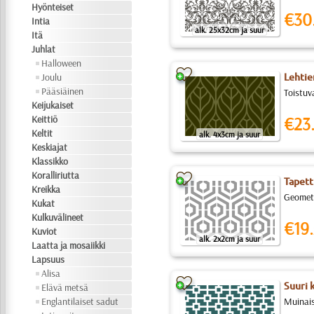
Hyönteiset
€30
Intia
alk. 25x32cm ja suur
Itä
Juhlat
Halloween
Joulu
Lehtie
Pääsiäinen
Toistuv
Keijukaiset
Keittiö
€23
Keltit
alk. 4x3cm ja suur
Keskiajat
Klassikko
Koralliriutta
Tapetti
Kreikka
Geometri
Kukat
Kulkuvälineet
€19.
Kuviot
alk. 2x2cm ja suur
Laatta ja mosaiikki
Lapsuus
Alisa
Suuri k
Elävä metsä
Englantilaiset sadut
Muinaise