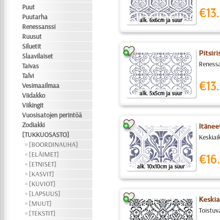
Puut
€13.
Puutarha
alk. 6x6cm ja suur
Renessanssi
Ruusut
Siluetit
Pitsiri
Slaavilaiset
Renessa
Taivas
Talvi
€13.
Vesimaailmaa
alk. 5x5cm ja suur
Viidakko
Viikingit
Vuosisatojen perintöä
Zodiakki
Itänee
[TUKKUOSASTO]
Keskiaik
[BOORDINAUHA]
[ELÄIMET]
€16.
[ETNISET]
alk. 10x10cm ja suur
[KASVIT]
[KUVIOT]
[LAPSUUS]
Keskia
[MUUT]
Toistuva
[TEKSTIT]