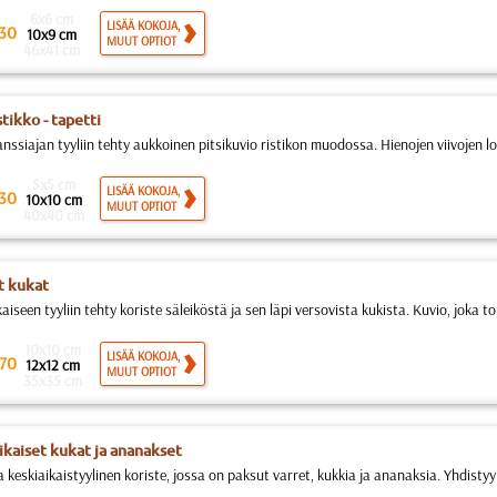
6x6 cm
LISÄÄ KOKOJA,
30
10x9 cm
MUUT OPTIOT
46x41 cm
stikko - tapetti
nssiajan tyyliin tehty aukkoinen pitsikuvio ristikon muodossa. Hienojen viivojen l
5x5 cm
LISÄÄ KOKOJA,
30
10x10 cm
MUUT OPTIOT
40x40 cm
t kukat
aiseen tyyliin tehty koriste säleiköstä ja sen läpi versovista kukista. Kuvio, joka toi
10x10 cm
LISÄÄ KOKOJA,
70
12x12 cm
MUUT OPTIOT
35x35 cm
ikaiset kukat ja ananakset
 keskiaikaistyylinen koriste, jossa on paksut varret, kukkia ja ananaksia. Yhdistyy 