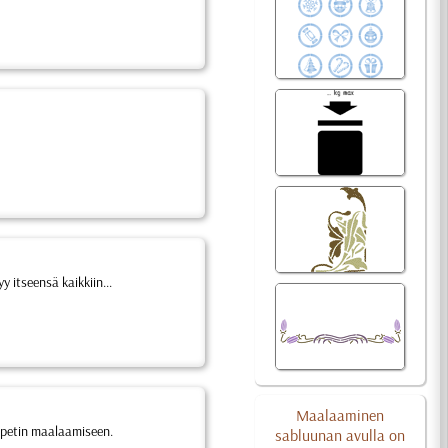
 itseensä kaikkiin...
Maalaaminen
tapetin maalaamiseen.
sabluunan avulla on