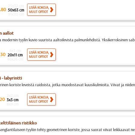
25x32 cm
.
LISÄÄ KOKOJA,
80
50x63 cm
MUUT OPTIOT
91x115 cm
n aallot
a modernin tyylin kuvio suurista aaltoilevista palmunlehdistä. Yksikerroksinen sabl
4x3 cm
.
LISÄÄ KOKOJA,
30
20x11 cm
MUUT OPTIOT
46x26 cm
 - labyrintti
nen koriste leveistä raidoista, jotka muodostavat kuusikulmioita. Viivat ja niiden
2x2 cm
LISÄÄ KOKOJA,
20
3x3 cm
MUUT OPTIOT
8x9 cm
elttiläinen ristikko
nglantilaiseen tyyliin tehty geometrinen koriste, jossa suorat viivat leikkaavat neli