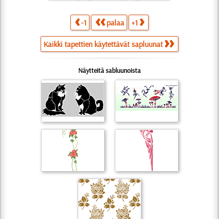
-1
palaa
+1
Kaikki tapettien käytettävät sapluunat
Näytteitä sabluunoista