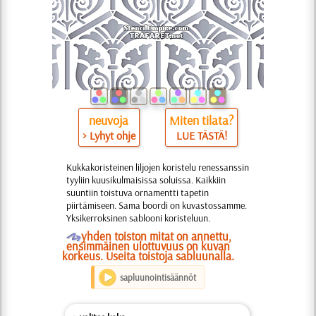
neuvoja
Miten tilata?
> Lyhyt ohje
LUE TÄSTÄ!
Kukkakoristeinen liljojen koristelu renessanssin
tyyliin kuusikulmaisissa soluissa. Kaikkiin
suuntiin toistuva ornamentti tapetin
piirtämiseen. Sama boordi on kuvastossamme.
Yksikerroksinen sablooni koristeluun.
O
yhden toiston mitat on annettu,
ensimmäinen ulottuvuus on kuvan
korkeus. Useita toistoja sabluunalla.
sapluunointisäännöt