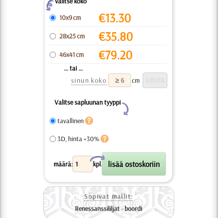
valitse koko
Z
€
13.30
10x9 cm
€
35.80
28x25 cm
€
79.20
46x41 cm
... tai ...
sinun koko
cm
Valitse sapluunan tyyppi
Y
tavallinen
3D, hinta +30%
X
määrä:
kpl.
Sopivat mallit:
Renessanssililjat - boordi