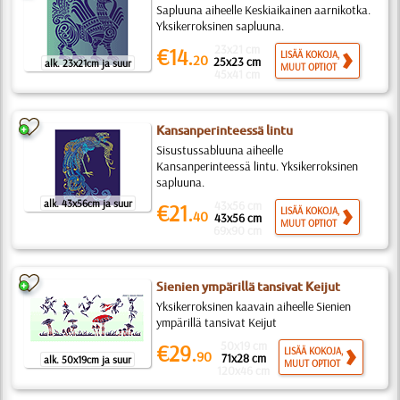
Sapluuna aiheelle Keskiaikainen aarnikotka.
Yksikerroksinen sapluuna.
23x21 cm
€14.
LISÄÄ KOKOJA,
20
25x23 cm
alk. 23x21cm ja suur
MUUT OPTIOT
45x41 cm
Kansanperinteessä lintu
Sisustussabluuna aiheelle
Kansanperinteessä lintu. Yksikerroksinen
sapluuna.
alk. 43x56cm ja suur
43x56 cm
€21.
LISÄÄ KOKOJA,
40
43x56 cm
MUUT OPTIOT
69x90 cm
Sienien ympärillä tansivat Keijut
Yksikerroksinen kaavain aiheelle Sienien
ympärillä tansivat Keijut
50x19 cm
€29.
LISÄÄ KOKOJA,
90
71x28 cm
alk. 50x19cm ja suur
MUUT OPTIOT
120x46 cm