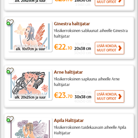
28x36 cm
alk. 20x25cm ja suur
MUUT OPTIOT
51x61 cm
Ginestra haltijatar
Yksikerroksinen sabluunat aiheelle Ginestra
haltijatar
10x17 cm
€22.
LISÄÄ KOKOJA,
10
20x38 cm
alk. 10x17cm ja suur
MUUT OPTIOT
30x50 cm
Arne haltijatar
Yksikerroksinen sapluuna aiheelle Arne
haltijatar
20x25 cm
€23.
LISÄÄ KOKOJA,
70
30x38 cm
alk. 20x25cm ja suur
MUUT OPTIOT
40x50 cm
Apila Haltijatar
Yksikerroksinen taidekaavain aiheelle Apila
Haltijatar