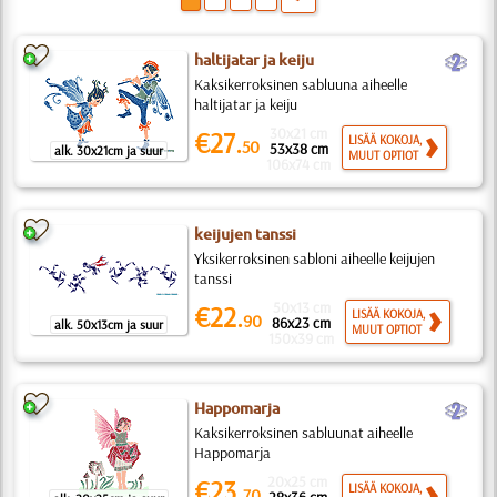
b
haltijatar ja keiju
Kaksikerroksinen sabluuna aiheelle
haltijatar ja keiju
30x21 cm
€27.
LISÄÄ KOKOJA,
50
53x38 cm
alk. 30x21cm ja suur
MUUT OPTIOT
106x74 cm
keijujen tanssi
Yksikerroksinen sabloni aiheelle keijujen
tanssi
50x13 cm
€22.
LISÄÄ KOKOJA,
90
86x23 cm
alk. 50x13cm ja suur
MUUT OPTIOT
150x39 cm
b
Happomarja
Kaksikerroksinen sabluunat aiheelle
Happomarja
20x25 cm
€23.
LISÄÄ KOKOJA,
70