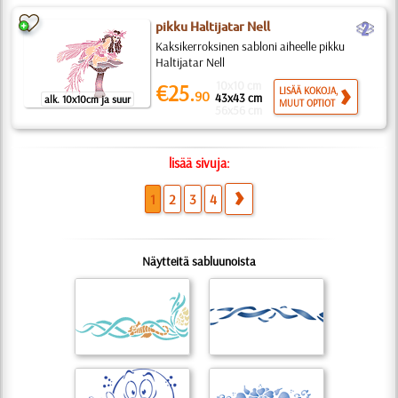
b
pikku Haltijatar Nell
Kaksikerroksinen sabloni aiheelle pikku
Haltijatar Nell
10x10 cm
€25.
LISÄÄ KOKOJA,
90
43x43 cm
alk. 10x10cm ja suur
MUUT OPTIOT
56x56 cm
lisää sivuja:
1
2
3
4
Näytteitä sabluunoista