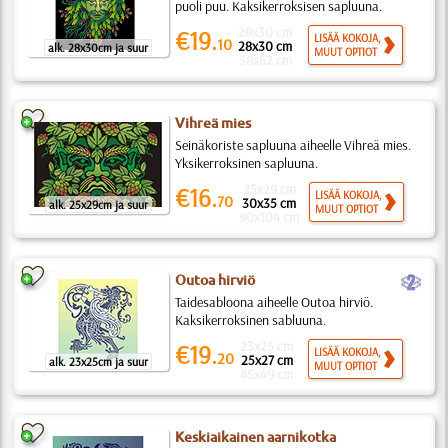
puoli puu. Kaksikerroksisen sapluuna.
28x30 cm
€19.
LISÄÄ KOKOJA,
10
28x30 cm
alk. 28x30cm ja suur
MUUT OPTIOT
58x62 cm
Vihreä mies
Seinäkoriste sapluuna aiheelle Vihreä mies.
Yksikerroksinen sapluuna.
25x29 cm
€16.
LISÄÄ KOKOJA,
70
30x35 cm
alk. 25x29cm ja suur
MUUT OPTIOT
90x104 cm
b
Outoa hirviö
Taidesabloona aiheelle Outoa hirviö.
Kaksikerroksinen sabluuna.
23x25 cm
€19.
LISÄÄ KOKOJA,
20
25x27 cm
alk. 23x25cm ja suur
MUUT OPTIOT
45x49 cm
Keskiaikainen aarnikotka