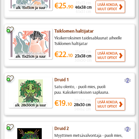
15x13 cm
€25.
LISÄÄ KOKOJA,
90
46x38 cm
alk. 15x13cm ja suur
MUUT OPTIOT
61x51 cm
Tsiklomen haltijatar
Yksikerroksinen taidesabluunat aiheelle
Tsiklomen haltijatar
15x25 cm
€22.
LISÄÄ KOKOJA,
10
23x38 cm
alk. 15x25cm ja suur
MUUT OPTIOT
30x50 cm
b
Druid 1
Satu olento, - puoli mies, puoli
puu. Kaksikerroksisen sapluuna.
28x30 cm
€19.
LISÄÄ KOKOJA,
10
28x30 cm
alk. 28x30cm ja suur
MUUT OPTIOT
58x62 cm
b
Druid 2
Myyttinen metsävalvontaja - puoli mies,