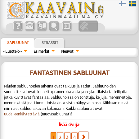
SAPLUUNAT
STRASSIT
- Luettelo -
Esimerkit
Neuvot
FANTASTINEN SABLUUNAT
Näiden sabluunoiden aiheina ovat taikuus ja sadut. Sabluunoiden
suunnittelijat ovat tunnettuja amerikkalaisia ja englantilaisia taiteilijoita,
jotka kuvittavat fantasiaa. Sabluunoissa on tonttuja, keijuja, merenneitoja,
menninkäisiä jne. Huom. Joistakin kuvista näkyy vain osa. Klikkaan nimeä
niin näet sabluunakuvan kokonaan. Kaikki sabluunat ovat
uudelleenkäytettäviä
(muovisabluunat)!
lisää sivuja:
1
2
3
4