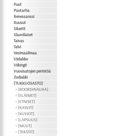
Puut
Puutarha
Renessanssi
Ruusut
Siluetit
Slaavilaiset
Taivas
Talvi
Vesimaailmaa
Viidakko
Viikingit
Vuosisatojen perintöä
Zodiakki
[TUKKUOSASTO]
[BOORDINAUHA]
[ELÄIMET]
[ETNISET]
[KASVIT]
[KUVIOT]
[LAPSUUS]
[MUUT]
[TEKSTIT]