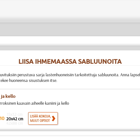
LIISA IHMEMAASSA SABLUUNOITA
vituksiin perustuva sarja lastenhuoneisiin tarkoitettuja sabluunoita. Anna lapsell
 tekee huoneensa sisustuksen itse.
 ja kello
roksinen kaavain aiheelle kaniini ja kello
15x32 cm
LISÄÄ KOKOJA,
10
20x42 cm
MUUT OPTIOT
42x88 cm