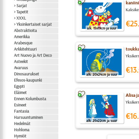
kaniini
> Sarjat
Kaksiker
> Tapetit
> XXXL
€25
> Yksinkertaiset sarjat
alk. 15x19cm ja suur
Abstraktioita
Amerikka
Arabesque
Arkkitehtuuri
toukka
Art Nuovo ja Art Deco
Yksikerr
Asteekit
Avaruus
€13.
Dinosaurukset
alk. 20x24cm ja suur
Efesos-kaupunki
Egypti
Eläimet
Alisa 
Ennen Kolumbusta
Yksiker
Esineet
Fantasia
€16.
Harsuuntuminen
alk. 25x22cm ja suur
Hedelmät
Hohloma
Hymiöt