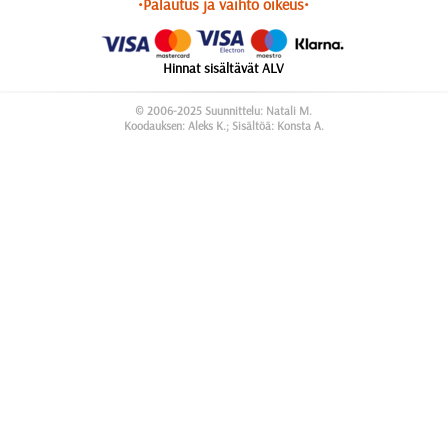
•Palautus ja vaihto oikeus•
Hinnat sisältävät ALV
© 2006-2025 Suunnittelu: Natali M.
Koodauksen: Aleks K.; Sisältöä: Konsta A.