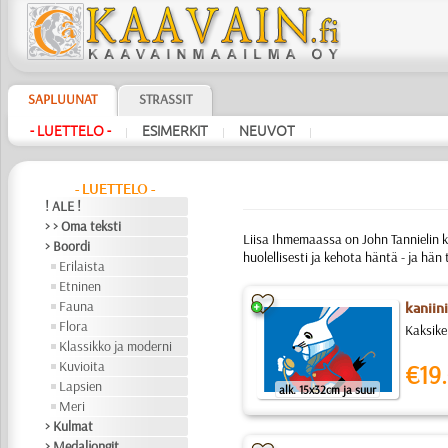
SAPLUUNAT
STRASSIT
- LUETTELO -
ESIMERKIT
NEUVOT
|
|
|
- LUETTELO -
! ALE !
> > Oma teksti
Liisa Ihmemaassa on John Tannielin ku
> Boordi
huolellisesti ja kehota häntä - ja hän
Erilaista
Etninen
Fauna
kaniini
Flora
Kaksiker
Klassikko ja moderni
Kuvioita
€19.
Lapsien
alk. 15x32cm ja suur
Meri
> Kulmat
> Medaljongit