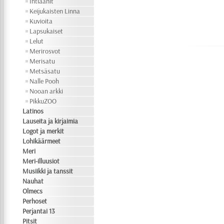
Intiaanit
Keijukaisten Linna
Kuvioita
Lapsukaiset
Lelut
Merirosvot
Merisatu
Metsäsatu
Nalle Pooh
Nooan arkki
PikkuZOO
Latinos
Lauseita ja kirjaimia
Logot ja merkit
Lohikäärmeet
Meri
Meri-illuusiot
Musiikki ja tanssit
Nauhat
Olmecs
Perhoset
Perjantai 13
Pitsit