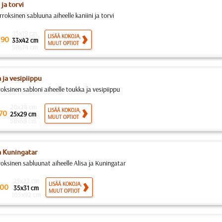
 ja torvi
roksinen sabluuna aiheelle kaniini ja torvi
15x19 cm
.
LISÄÄ KOKOJA,
90
33x42 cm
MUUT OPTIOT
58x74 cm
 ja vesipiippu
oksinen sabloni aiheelle toukka ja vesipiippu
20x24 cm
LISÄÄ KOKOJA,
70
25x29 cm
MUUT OPTIOT
58x68 cm
ja Kuningatar
roksinen sabluunat aiheelle Alisa ja Kuningatar
25x22 cm
LISÄÄ KOKOJA,
00
35x31 cm
MUUT OPTIOT
105x92 cm