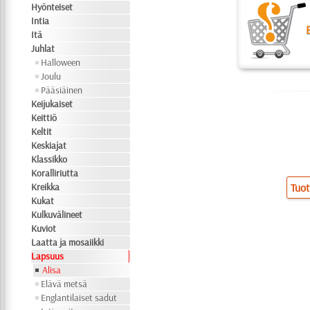
Hyönteiset
Intia
Itä
Juhlat
Halloween
Joulu
Pääsiäinen
Keijukaiset
Keittiö
Keltit
Keskiajat
Klassikko
Koralliriutta
Kreikka
Tuot
Kukat
Kulkuvälineet
Kuviot
Laatta ja mosaiikki
Lapsuus
Alisa
Elävä metsä
Englantilaiset sadut