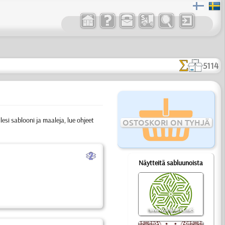
5114
esi sablooni ja maaleja, lue ohjeet
OSTOSKORI ON TYHJÄ
b
Näytteitä sabluunoista