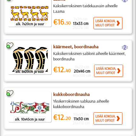
Kaksikerroksinen taidekaavain aiheelle
Laama
7x20 cm
€16.
LISÄÄ KOKOJA,
50
13x33 cm
alk. 7x20cm ja suur
MUUT OPTIOT
26x74 cm
b
käärmeet, boordinauha
Kaksikerroksinen sabloni aiheelle käärmeet,
boordinauha
8x20 cm
€12.
LISÄÄ KOKOJA,
40
20x46 cm
alk. 8x20cm ja suur
MUUT OPTIOT
40x100 cm
kukkoboordinauha
Yksikerroksinen sabluuna aiheelle
kukkoboordinauha
10x45 cm
€12.
LISÄÄ KOKOJA,
20
11x50 cm
alk. 10x45cm ja suur
MUUT OPTIOT
26x118 cm