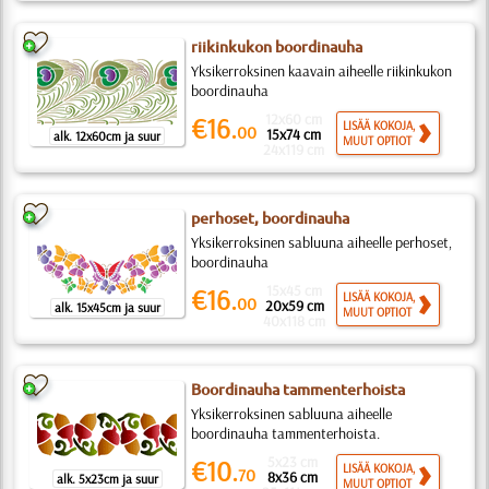
riikinkukon boordinauha
Yksikerroksinen kaavain aiheelle riikinkukon
boordinauha
12x60 cm
€16.
LISÄÄ KOKOJA,
00
15x74 cm
alk. 12x60cm ja suur
MUUT OPTIOT
24x119 cm
perhoset, boordinauha
Yksikerroksinen sabluuna aiheelle perhoset,
boordinauha
15x45 cm
€16.
LISÄÄ KOKOJA,
00
20x59 cm
alk. 15x45cm ja suur
MUUT OPTIOT
40x118 cm
Boordinauha tammenterhoista
Yksikerroksinen sabluuna aiheelle
boordinauha tammenterhoista.
5x23 cm
€10.
LISÄÄ KOKOJA,
70
8x36 cm
alk. 5x23cm ja suur
MUUT OPTIOT