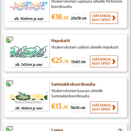
Yksikerroksinen sapluuna aiheelle Perhosten
boordinauha
10x40 cm
€18.
LISÄÄ KOKOJA,
30
20x78 cm
alk. 10x40cm ja suur
MUUT OPTIOT
30x118 cm
Hepokatit
Yksikerroksinen sabloni aiheelle Hepokatit
7x30 cm
€25.
LISÄÄ KOKOJA,
10
15x61 cm
MUUT OPTIOT
alk. 7x30cm ja suur
27x116 cm
Sammakkoboordinauha
Yksikerroksinen kaavain aiheelle
Sammakkoboordinauha
46x6 cm
€13.
LISÄÄ KOKOJA,
70
76x10 cm
alk. 46x6cm ja suur
MUUT OPTIOT
115x15 cm
b
Laama