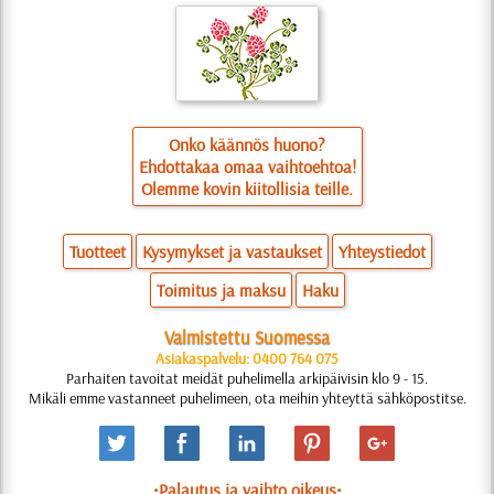
Onko käännös huono?
Ehdottakaa omaa vaihtoehtoa!
Olemme kovin kiitollisia teille.
Tuotteet
Kysymykset ja vastaukset
Yhteystiedot
Toimitus ja maksu
Haku
Valmistettu Suomessa
Asiakaspalvelu: 0400 764 075
Parhaiten tavoitat meidät puhelimella arkipäivisin klo 9 - 15.
Mikäli emme vastanneet puhelimeen, ota meihin yhteyttä sähköpostitse.
•Palautus ja vaihto oikeus•