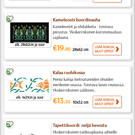
25x114 cm
Kameleonti boordinauha
Kameleontit ja ohdakkeita - toistuva
piirustus. Yksikerroksinen koristemaalaus
sapluuna.
alk. 28x62cm ja suur
28x62 cm
€19.
LISÄÄ KOKOJA,
80
28x62 cm
MUUT OPTIOT
41x91 cm
Kalaa ruohikossa
Pieniä kaloja kietoutuneiden ohuiden
merilevien seassa. Toistuva kuvio reunassa.
Yksikerroksinen sablooni...
alk. 4x21cm ja suur
4x21 cm
€13.
LISÄÄ KOKOJA,
30
10x52 cm
MUUT OPTIOT
22x113 cm
Tapettiboordi: neljä hevosta
Yksikerroksinen taidesapluuna aiheelle: