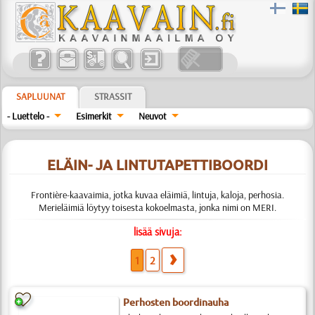
SAPLUUNAT
STRASSIT
- Luettelo -
Esimerkit
Neuvot
ELÄIN- JA LINTUTAPETTIBOORDI
Frontière-kaavaimia, jotka kuvaa eläimiä, lintuja, kaloja, perhosia.
Merieläimiä löytyy toisesta kokoelmasta, jonka nimi on MERI.
lisää sivuja:
1
2
Perhosten boordinauha