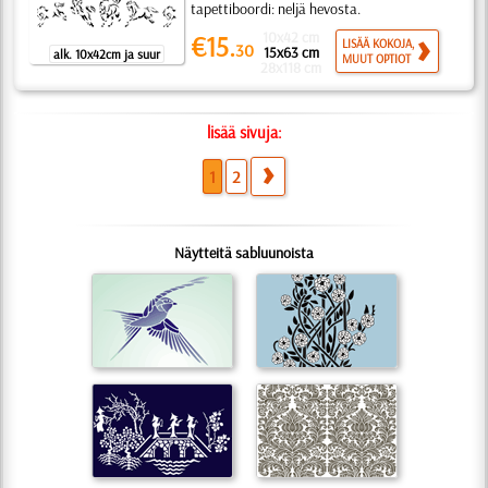
tapettiboordi: neljä hevosta.
10x42 cm
€15.
LISÄÄ KOKOJA,
30
15x63 cm
alk. 10x42cm ja suur
MUUT OPTIOT
28x118 cm
lisää sivuja:
1
2
Näytteitä sabluunoista