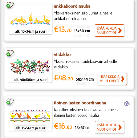
ankkaboordinauha
Yksikerroksinen sabluunat aiheelle
ankkaboordinauha
10x34 cm
€13.
LISÄÄ KOKOJA,
70
15x50 cm
alk. 10x34cm ja suur
MUUT OPTIOT
35x117 cm
viidakko
Yksikerroksinen taidekaavain aiheelle
viidakko
40x100 cm
€48.
LISÄÄ KOKOJA,
20
58x144 cm
alk. 40x100cm ja suur
MUUT OPTIOT
116x290 cm
b
iloinen lasten boordinauha
Kaksikerroksinen taidekaavain aiheelle
iloinen lasten boordinauha
15x56 cm
€16.
LISÄÄ KOKOJA,
80
18x67 cm
alk. 15x56cm ja suur
MUUT OPTIOT
32x119 cm