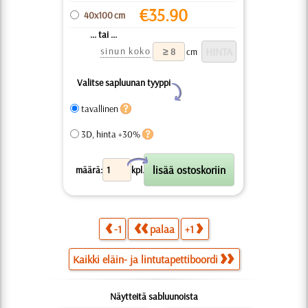
€
35.90
40x100 cm
... tai ...
sinun koko
cm
Valitse sapluunan tyyppi
Y
tavallinen
3D, hinta +30%
X
määrä:
kpl.
-1
palaa
+1
Kaikki eläin- ja lintutapettiboordi
Näytteitä sabluunoista