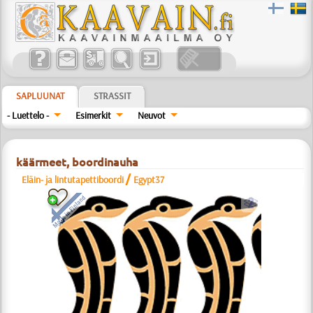
SAPLUUNAT
STRASSIT
- Luettelo -
Esimerkit
Neuvot
käärmeet, boordinauha
/
Eläin- ja lintutapettiboordi
Egypt37
b