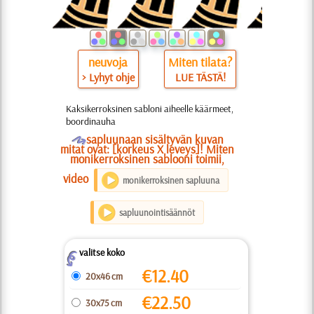
neuvoja
Miten tilata?
> Lyhyt ohje
LUE TÄSTÄ!
Kaksikerroksinen sabloni aiheelle käärmeet,
boordinauha
O
sapluunaan sisältyvän kuvan
mitat ovat: [korkeus X leveys]! Miten
monikerroksinen sablooni toimii,
video
monikerroksinen sapluuna
sapluunointisäännöt
valitse koko
Z
€
12.40
20x46 cm
€
22.50
30x75 cm