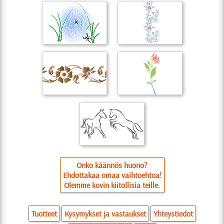
Onko käännös huono?
Ehdottakaa omaa vaihtoehtoa!
Olemme kovin kiitollisia teille.
Tuotteet
Kysymykset ja vastaukset
Yhteystiedot