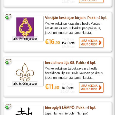
25x17 cm
Venäjän keskiajan kirjain. Pakk.: 4 kpl.
Yksikerroksinen kaavain aiheelle Venäjän
keskiajan kirjain. Tukkukaupan pakkaus,
jossa on muutamaa samanlaista...
alk. 17x11cm ja suur
17x11 cm
€16.
LISÄÄ KOKOJA,
50
15x10 cm
MUUT OPTIOT
25x16 cm
heraldinen lilja 08. Pakk.: 6 kpl.
Yksikerroksinen taidekaavain aiheelle
heraldinen lilja 08. Tukkukaupan pakkaus,
jossa on muutamaa samanlaista...
alk. 8x10cm ja suur
8x10 cm
€11.
LISÄÄ KOKOJA,
30
8x10 cm
MUUT OPTIOT
20x24 cm
hieroglyfi LÄMPÖ. Pakk.: 6 kpl.
Japanilainen hieroglyfi "lämpö".