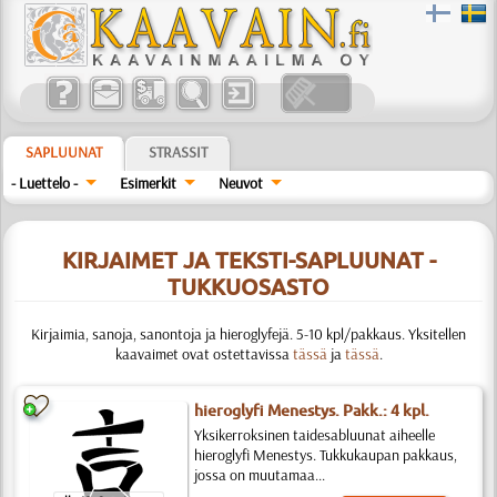
SAPLUUNAT
STRASSIT
- Luettelo -
Esimerkit
Neuvot
KIRJAIMET JA TEKSTI-SAPLUUNAT -
TUKKUOSASTO
Kirjaimia, sanoja, sanontoja ja hieroglyfejä. 5-10 kpl/pakkaus. Yksitellen
kaavaimet ovat ostettavissa
tässä
ja
tässä
.
hieroglyfi Menestys. Pakk.: 4 kpl.
Yksikerroksinen taidesabluunat aiheelle
hieroglyfi Menestys. Tukkukaupan pakkaus,
jossa on muutamaa...