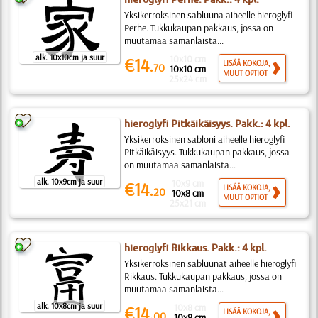
Yksikerroksinen sabluuna aiheelle hieroglyfi
Perhe. Tukkukaupan pakkaus, jossa on
muutamaa samanlaista...
alk. 10x10cm ja suur
10x10 cm
€14.
LISÄÄ KOKOJA,
70
10x10 cm
MUUT OPTIOT
25x24 cm
hieroglyfi Pitkäikäisyys. Pakk.: 4 kpl.
Yksikerroksinen sabloni aiheelle hieroglyfi
Pitkäikäisyys. Tukkukaupan pakkaus, jossa
on muutamaa samanlaista...
alk. 10x9cm ja suur
10x9 cm
€14.
LISÄÄ KOKOJA,
20
10x8 cm
MUUT OPTIOT
25x21 cm
hieroglyfi Rikkaus. Pakk.: 4 kpl.
Yksikerroksinen sabluunat aiheelle hieroglyfi
Rikkaus. Tukkukaupan pakkaus, jossa on
muutamaa samanlaista...
alk. 10x8cm ja suur
10x8 cm
€14.
LISÄÄ KOKOJA,
00
10x8 cm