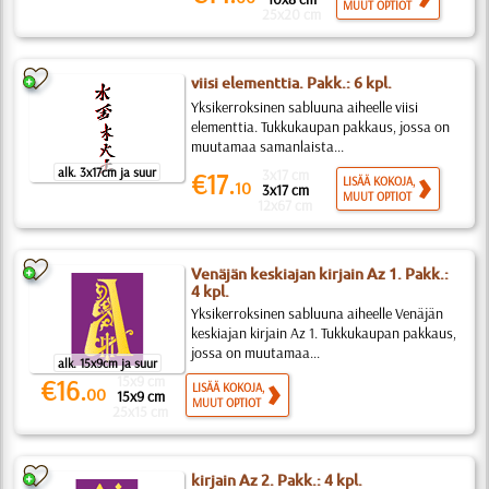
MUUT OPTIOT
25x20 cm
viisi elementtia. Pakk.: 6 kpl.
Yksikerroksinen sabluuna aiheelle viisi
elementtia. Tukkukaupan pakkaus, jossa on
muutamaa samanlaista...
alk. 3x17cm ja suur
3x17 cm
€17.
LISÄÄ KOKOJA,
10
3x17 cm
MUUT OPTIOT
12x67 cm
Venäjän keskiajan kirjain Az 1. Pakk.:
4 kpl.
Yksikerroksinen sabluuna aiheelle Venäjän
keskiajan kirjain Az 1. Tukkukaupan pakkaus,
jossa on muutamaa...
alk. 15x9cm ja suur
15x9 cm
€16.
LISÄÄ KOKOJA,
00
15x9 cm
MUUT OPTIOT
25x15 cm
kirjain Az 2. Pakk.: 4 kpl.