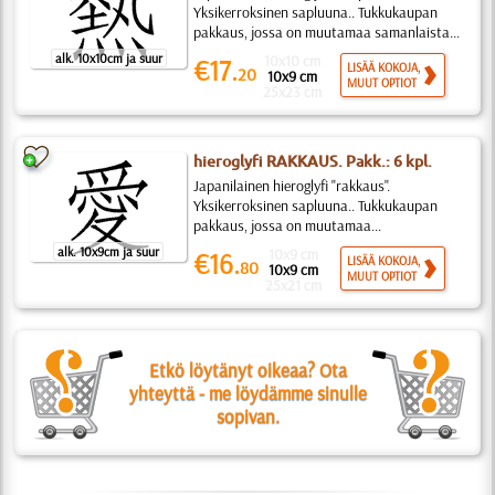
Yksikerroksinen sapluuna.. Tukkukaupan
pakkaus, jossa on muutamaa samanlaista...
alk. 10x10cm ja suur
10x10 cm
€17.
LISÄÄ KOKOJA,
20
10x9 cm
MUUT OPTIOT
25x23 cm
hieroglyfi RAKKAUS. Pakk.: 6 kpl.
Japanilainen hieroglyfi "rakkaus".
Yksikerroksinen sapluuna.. Tukkukaupan
pakkaus, jossa on muutamaa...
alk. 10x9cm ja suur
10x9 cm
€16.
LISÄÄ KOKOJA,
80
10x9 cm
MUUT OPTIOT
25x21 cm
Etkö löytänyt oikeaa? Ota
yhteyttä - me löydämme sinulle
sopivan.