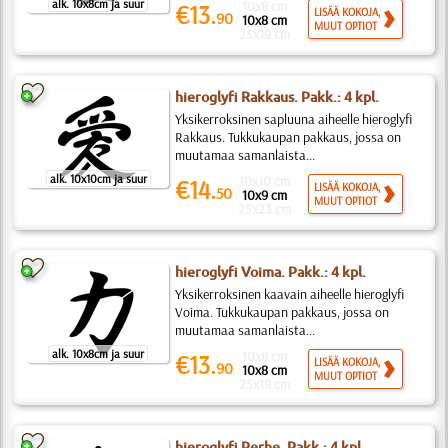
alk. 10x8cm ja suur
10x8 cm
€13.
LISÄÄ KOKOJA,
90
10x8 cm
MUUT OPTIOT
25x19 cm
hieroglyfi Rakkaus. Pakk.: 4 kpl.
Yksikerroksinen sapluuna aiheelle hieroglyfi
Rakkaus. Tukkukaupan pakkaus, jossa on
muutamaa samanlaista...
alk. 10x10cm ja suur
10x10 cm
€14.
LISÄÄ KOKOJA,
50
10x9 cm
MUUT OPTIOT
25x23 cm
hieroglyfi Voima. Pakk.: 4 kpl.
Yksikerroksinen kaavain aiheelle hieroglyfi
Voima. Tukkukaupan pakkaus, jossa on
muutamaa samanlaista...
alk. 10x8cm ja suur
10x8 cm
€13.
LISÄÄ KOKOJA,
90
10x8 cm
MUUT OPTIOT
25x19 cm
hieroglyfi Perhe. Pakk.: 4 kpl.