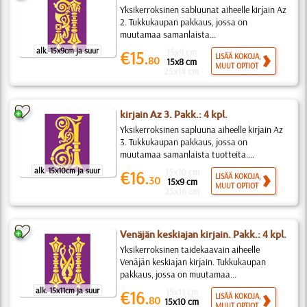
Yksikerroksinen sabluunat aiheelle kirjain Az
2. Tukkukaupan pakkaus, jossa on
muutamaa samanlaista...
alk. 15x9cm ja suur
15x9 cm
€15.
LISÄÄ KOKOJA,
80
15x8 cm
MUUT OPTIOT
25x14 cm
kirjain Az 3. Pakk.: 4 kpl.
Yksikerroksinen sapluuna aiheelle kirjain Az
3. Tukkukaupan pakkaus, jossa on
muutamaa samanlaista tuotteita....
alk. 15x10cm ja suur
15x10 cm
€16.
LISÄÄ KOKOJA,
30
15x9 cm
MUUT OPTIOT
25x16 cm
Venäjän keskiajan kirjain. Pakk.: 4 kpl.
Yksikerroksinen taidekaavain aiheelle
Venäjän keskiajan kirjain. Tukkukaupan
pakkaus, jossa on muutamaa...
alk. 15x11cm ja suur
15x11 cm
€16.
LISÄÄ KOKOJA,
80
15x10 cm
MUUT OPTIOT