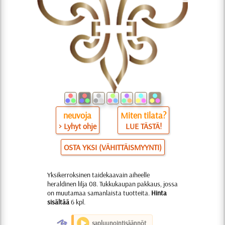
neuvoja
Miten tilata?
> Lyhyt ohje
LUE TÄSTÄ!
OSTA YKSI (VÄHITTÄISMYYNTI)
Yksikerroksinen taidekaavain aiheelle
heraldinen lilja 08. Tukkukaupan pakkaus, jossa
on muutamaa samanlaista tuotteita.
Hinta
sisältää
6 kpl.
O
sapluunointisäännöt