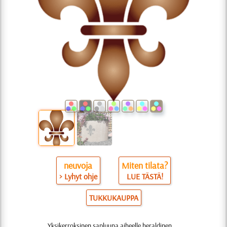
neuvoja
Miten tilata?
> Lyhyt ohje
LUE TÄSTÄ!
TUKKUKAUPPA
Yksikerroksinen sapluuna aiheelle heraldinen