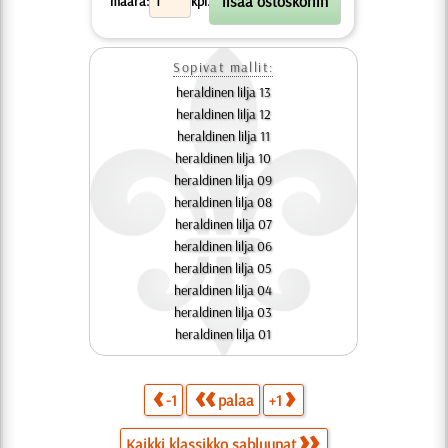
määrä:
kpl.
Sopivat mallit:
heraldinen lilja 13
heraldinen lilja 12
heraldinen lilja 11
heraldinen lilja 10
heraldinen lilja 09
heraldinen lilja 08
heraldinen lilja 07
heraldinen lilja 06
heraldinen lilja 05
heraldinen lilja 04
heraldinen lilja 03
heraldinen lilja 01
-1
palaa
+1
Kaikki klassikko sabluunat