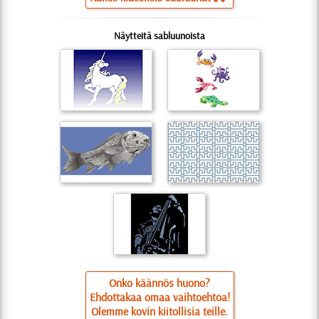
Näytteitä sabluunoista
Onko käännös huono?
Ehdottakaa omaa vaihtoehtoa!
Olemme kovin kiitollisia teille.