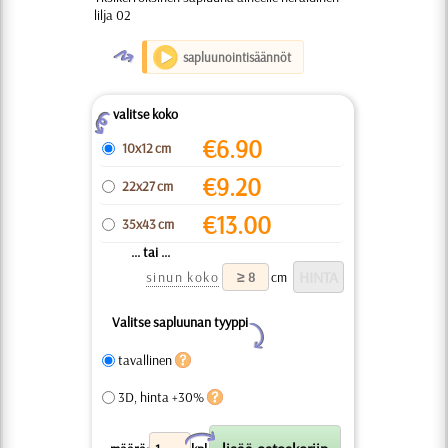
lilja 02
O
sapluunointisäännöt
valitse koko
Z
€
6.90
10x12 cm
€
9.20
22x27 cm
€
13.00
35x43 cm
... tai ...
sinun koko
cm
Valitse sapluunan tyyppi
Y
tavallinen
3D, hinta +30%
X