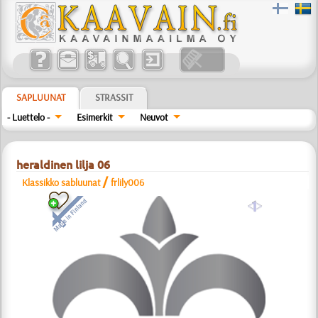
SAPLUUNAT
STRASSIT
- Luettelo -
Esimerkit
Neuvot
heraldinen lilja 06
/
Klassikko sabluunat
frlily006
a