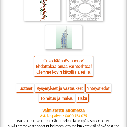
Onko käännös huono?
Ehdottakaa omaa vaihtoehtoa!
Olemme kovin kiitollisia teille.
Tuotteet
Kysymykset ja vastaukset
Yhteystiedot
Toimitus ja maksu
Haku
Valmistettu Suomessa
Asiakaspalvelu: 0400 764 075
Parhaiten tavoitat meidät puhelimella arkipäivisin klo 9 - 15.
Mikäli emme vastanneet puhelimeen, ota meihin yhteyttä sähköpostitse.