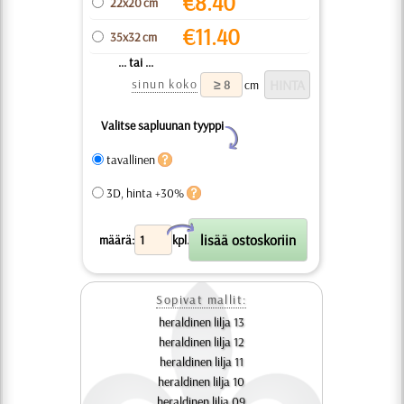
€
8.40
22x20 cm
€
11.40
35x32 cm
... tai ...
sinun koko
cm
Valitse sapluunan tyyppi
Y
tavallinen
3D, hinta +30%
X
määrä:
kpl.
Sopivat mallit:
heraldinen lilja 13
heraldinen lilja 12
heraldinen lilja 11
heraldinen lilja 10
heraldinen lilja 09