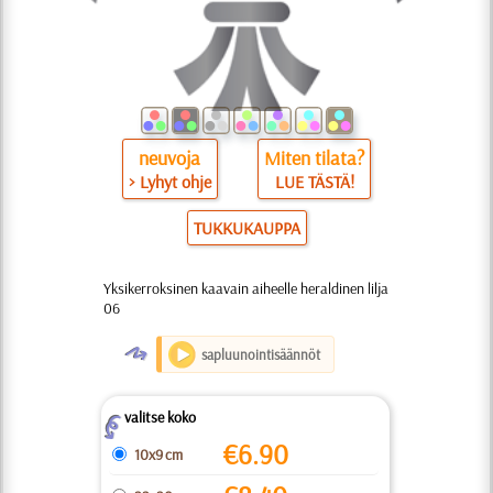
neuvoja
Miten tilata?
> Lyhyt ohje
LUE TÄSTÄ!
TUKKUKAUPPA
Yksikerroksinen kaavain aiheelle heraldinen lilja
06
O
sapluunointisäännöt
valitse koko
Z
€
6.90
10x9 cm