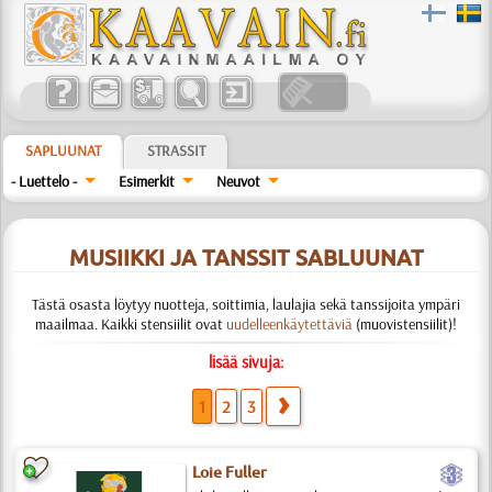
SAPLUUNAT
STRASSIT
- Luettelo -
Esimerkit
Neuvot
MUSIIKKI JA TANSSIT SABLUUNAT
Tästä osasta löytyy nuotteja, soittimia, laulajia sekä tanssijoita ympäri
maailmaa. Kaikki stensiilit ovat
uudelleenkäytettäviä
(muovistensiilit)!
lisää sivuja:
1
2
3
c
Loie Fuller