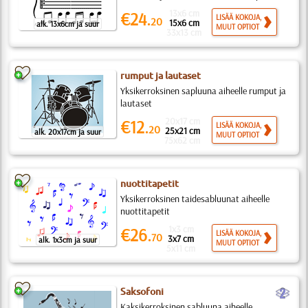
13x6 cm
€24.
LISÄÄ KOKOJA,
20
15x6 cm
alk. 13x6cm ja suur
MUUT OPTIOT
33x13 cm
rumput ja lautaset
Yksikerroksinen sapluuna aiheelle rumput ja
lautaset
20x17 cm
€12.
LISÄÄ KOKOJA,
20
25x21 cm
alk. 20x17cm ja suur
MUUT OPTIOT
75x62 cm
nuottitapetit
Yksikerroksinen taidesabluunat aiheelle
nuottitapetit
1x3 cm
€26.
LISÄÄ KOKOJA,
70
3x7 cm
alk. 1x3cm ja suur
MUUT OPTIOT
5x11 cm
b
Saksofoni
Kaksikerroksinen sabluuna aiheelle