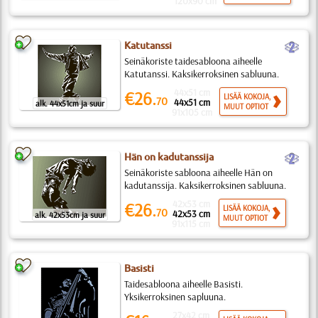
120x90 cm
b
Katutanssi
Seinäkoriste taidesabloona aiheelle
Katutanssi. Kaksikerroksinen sabluuna.
44x51 cm
€26.
LISÄÄ KOKOJA,
70
44x51 cm
alk. 44x51cm ja suur
MUUT OPTIOT
91x105 cm
b
Hän on kadutanssija
Seinäkoriste sabloona aiheelle Hän on
kadutanssija. Kaksikerroksinen sabluuna.
42x53 cm
€26.
LISÄÄ KOKOJA,
70
42x53 cm
alk. 42x53cm ja suur
MUUT OPTIOT
91x115 cm
Basisti
Taidesabloona aiheelle Basisti.
Yksikerroksinen sapluuna.
27x42 cm