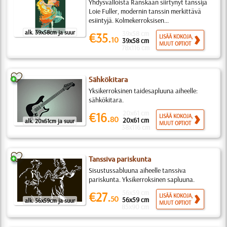
Yhdysvalloista Ranskaan siirtynyt tanssija
Loie Fuller, modernin tanssin merkittävä
esiintyjä. Kolmekerroksisen...
alk. 39x58cm ja suur
39x58 cm
€35.
LISÄÄ KOKOJA,
10
39x58 cm
MUUT OPTIOT
78x116 cm
Sähkökitara
Yksikerroksinen taidesapluuna aiheelle:
sähkökitara.
20x61 cm
€16.
LISÄÄ KOKOJA,
80
20x61 cm
alk. 20x61cm ja suur
MUUT OPTIOT
38x116 cm
Tanssiva pariskunta
Sisustussabluuna aiheelle tanssiva
pariskunta. Yksikerroksinen sapluuna.
56x59 cm
€27.
LISÄÄ KOKOJA,
50
56x59 cm
alk. 56x59cm ja suur
MUUT OPTIOT
85x90 cm