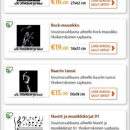
€16.
LISÄÄ KOKOJA,
00
27x42 cm
alk. 27x42cm ja suur
MUUT OPTIOT
72x112 cm
Rock-muusikko
Sisustussabluuna aiheelle Rock-muusikko.
Yksikerroksinen sapluuna.
50x28 cm
€19.
LISÄÄ KOKOJA,
00
56x31 cm
alk. 50x28cm ja suur
MUUT OPTIOT
115x63 cm
Baariin tanssi
Sisustussabluuna aiheelle Baariin tanssi.
Yksikerroksinen sapluuna.
50x16 cm
€15.
LISÄÄ KOKOJA,
30
56x18 cm
alk. 50x16cm ja suur
MUUT OPTIOT
115x37 cm
Nuotit ja musiikkikirjat 01
Sisustussabluuna aiheelle Nuotit ja
musiikkikirjat 01. Yksikerroksinen sapluuna.