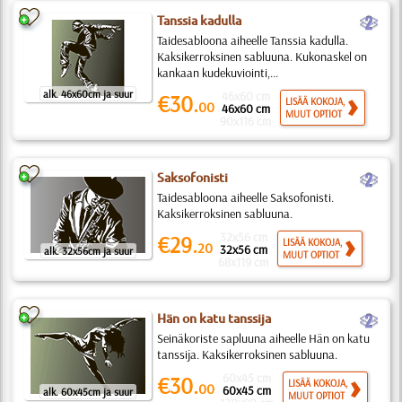
b
Tanssia kadulla
Taidesabloona aiheelle Tanssia kadulla.
Kaksikerroksinen sabluuna. Kukonaskel on
kankaan kudekuviointi,...
alk. 46x60cm ja suur
46x60 cm
€30.
LISÄÄ KOKOJA,
00
46x60 cm
MUUT OPTIOT
90x116 cm
b
Saksofonisti
Taidesabloona aiheelle Saksofonisti.
Kaksikerroksinen sabluuna.
32x56 cm
€29.
LISÄÄ KOKOJA,
20
32x56 cm
alk. 32x56cm ja suur
MUUT OPTIOT
68x119 cm
b
Hän on katu tanssija
Seinäkoriste sapluuna aiheelle Hän on katu
tanssija. Kaksikerroksinen sabluuna.
60x45 cm
€30.
LISÄÄ KOKOJA,
00
60x45 cm
alk. 60x45cm ja suur
MUUT OPTIOT