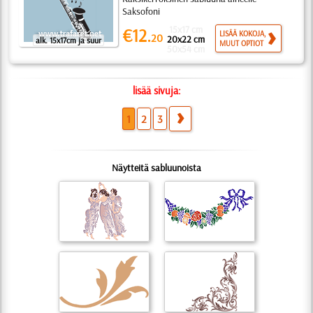
Saksofoni
15x17 cm
€12.
LISÄÄ KOKOJA,
20
20x22 cm
alk. 15x17cm ja suur
MUUT OPTIOT
50x54 cm
lisää sivuja:
1
2
3
Näytteitä sabluunoista