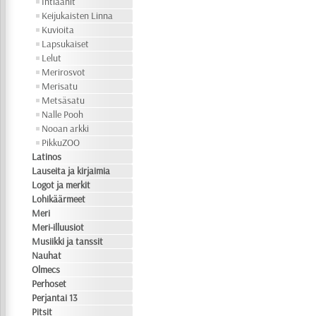
Intiaanit
Keijukaisten Linna
Kuvioita
Lapsukaiset
Lelut
Merirosvot
Merisatu
Metsäsatu
Nalle Pooh
Nooan arkki
PikkuZOO
Latinos
Lauseita ja kirjaimia
Logot ja merkit
Lohikäärmeet
Meri
Meri-illuusiot
Musiikki ja tanssit
Nauhat
Olmecs
Perhoset
Perjantai 13
Pitsit