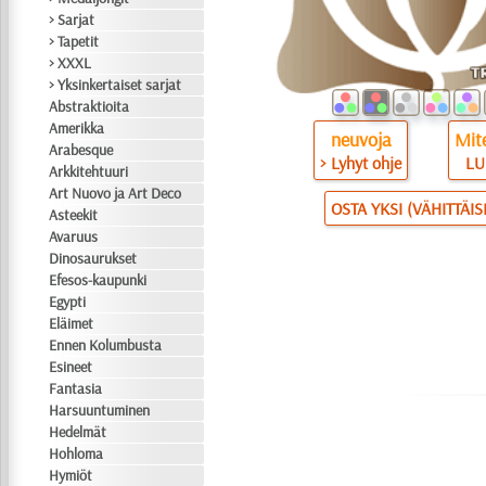
> Sarjat
> Tapetit
> XXXL
> Yksinkertaiset sarjat
Abstraktioita
Amerikka
neuvoja
Mite
Arabesque
> Lyhyt ohje
LU
Arkkitehtuuri
Art Nuovo ja Art Deco
OSTA YKSI (VÄHITTÄI
Asteekit
Avaruus
Dinosaurukset
Efesos-kaupunki
Egypti
Eläimet
Ennen Kolumbusta
Esineet
Fantasia
Harsuuntuminen
Hedelmät
Hohloma
Hymiöt