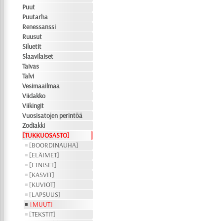
Puut
Puutarha
Renessanssi
Ruusut
Siluetit
Slaavilaiset
Taivas
Talvi
Vesimaailmaa
Viidakko
Viikingit
Vuosisatojen perintöä
Zodiakki
[TUKKUOSASTO]
[BOORDINAUHA]
[ELÄIMET]
[ETNISET]
[KASVIT]
[KUVIOT]
[LAPSUUS]
[MUUT]
[TEKSTIT]