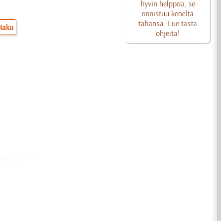
hyvin helppoa, se
onnistuu keneltä
tahansa. Lue tästä
Haku
ohjeita!