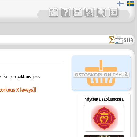
5114
OSTOSKORI ON TYHJÄ
ukkukaupan pakkaus, jossa
korkeus X leveys]!
Näytteitä sabluunoista