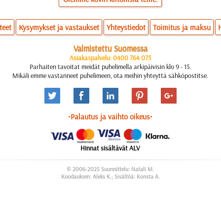
teet
Kysymykset ja vastaukset
Yhteystiedot
Toimitus ja maksu
Valmistettu Suomessa
Asiakaspalvelu: 0400 764 075
Parhaiten tavoitat meidät puhelimella arkipäivisin klo 9 - 15.
Mikäli emme vastanneet puhelimeen, ota meihin yhteyttä sähköpostitse.
•Palautus ja vaihto oikeus•
Hinnat sisältävät ALV
© 2006-2025 Suunnittelu: Natali M.
Koodauksen: Aleks K.; Sisältöä: Konsta A.