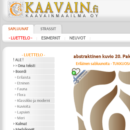
SAPLUUNAT
STRASSIT
- LUETTELO -
ESIMERKIT
NEUVOT
|
|
|
- LUETTELO -
abstraktinen kuvio 20. Pakk
! ALE !
Eriläinen sabluunoita - TUKKUO
> > Oma teksti
> Boordi
Erilaista
Etninen
Fauna
Flora
Klassikko ja moderni
Kuvioita
Lapsien
Meri
> Kulmat
> Medaljongit