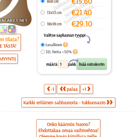
u
s, j
a
€
15.60
8x8 cm
a
a
a
a
u
ai
a
€
21.40
13x13 cm
s
ei
ä
€
29.10
18x18 cm
Valitse sapluunan tyyppi
Y
n tilata?
tavallinen
E TÄSTÄ!
3D, hinta +30%
SMYYNTI)
X
määrä:
pakk.
-1
palaa
+1
Kaikki eriläinen sabluunoita - tukkuosasto
Onko käännös huono?
Ehdottakaa omaa vaihtoehtoa!
Olemme kovin kiitollisia teille.