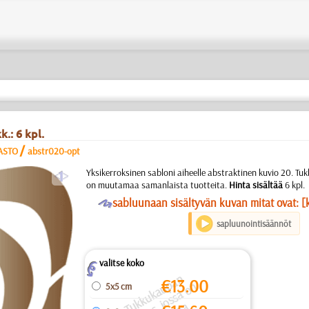
.: 6 kpl.
/
SASTO
abstr020-opt
a
Yksikerroksinen sabloni aiheelle abstraktinen kuvio 20. T
on muutamaa samanlaista tuotteita.
Hinta sisältää
6 kpl.
O
sabluunaan sisältyvän kuvan mitat ovat: [
sapluunointisäännöt
valitse koko
Z
.
T
k
k
u
k
a
u
a
n
p
k
k
u
o
s
s
a
o
m
u
t
m
a
a
m
a
nl
s
t
t
u
o
t
t
t
a.
Hi
n
t
si
s
äl
t
ä
€
13.00
p
n
5x5 cm