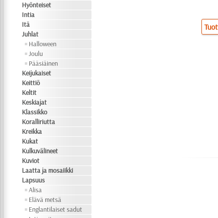
Hyönteiset
Intia
Itä
Tuot
Juhlat
Halloween
Joulu
Pääsiäinen
Keijukaiset
Keittiö
Keltit
Keskiajat
Klassikko
Koralliriutta
Kreikka
Kukat
Kulkuvälineet
Kuviot
Laatta ja mosaiikki
Lapsuus
Alisa
Elävä metsä
Englantilaiset sadut