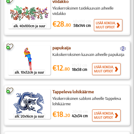
viidakko
Yksikerroksinen taidekaavain aiheelle
viidakko
40x100 cm
€28.
LISÄÄ KOKOJA,
80
58x144 cm
alk. 40x100cm ja suur
MUUT OPTIOT
b
papukaija
Kaksikerroksinen kaavain aiheelle papukaija
10x32 cm
€12.
LISÄÄ KOKOJA,
80
18x58 cm
MUUT OPTIOT
alk. 10x32cm ja suur
Tappeleva lohikäärme
Yksikerroksinen sabloni aiheelle Tappeleva
lohikäärme
20x16 cm
€18.
LISÄÄ KOKOJA,
20
42x34 cm
alk. 20x16cm ja suur
MUUT OPTIOT