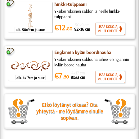
hinkki-tulppaani
Yksikerroksinen sabloni aiheelle hinkki-
tulppaani
50x9 cm
€12.
LISÄÄ KOKOJA,
80
92x16 cm
alk. 50x9cm ja suur
MUUT OPTIOT
Englannin kylän boordinauha
Yksikerroksinen sabluuna aiheelle Englannin
kylän boordinauha
4x17 cm
€7.
LISÄÄ KOKOJA,
50
8x33 cm
alk. 4x17cm ja suur
MUUT OPTIOT
Etkö löytänyt oikeaa? Ota
yhteyttä - me löydämme sinulle
sopivan.