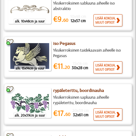
Yksikerroksinen sabluuna aiheelle iso
abstraktio
10x48 cm
€9.
LISÄÄ KOKOJA,
60
12x57 cm
alk. 10x48cm ja suur
MUUT OPTIOT
iso Pegasus
Yksikerroksinen taidekaavain aiheelle iso
Pegasus
15x14 cm
€11.
LISÄÄ KOKOJA,
20
30x28 cm
alk. 15x14cm ja suur
MUUT OPTIOT
rypäleterttu, boordinauha
Yksikerroksinen sapluuna aiheelle
rypäleterttu, boordinauha
20x39 cm
€17.
LISÄÄ KOKOJA,
60
32x61 cm
alk. 20x39cm ja suur
MUUT OPTIOT