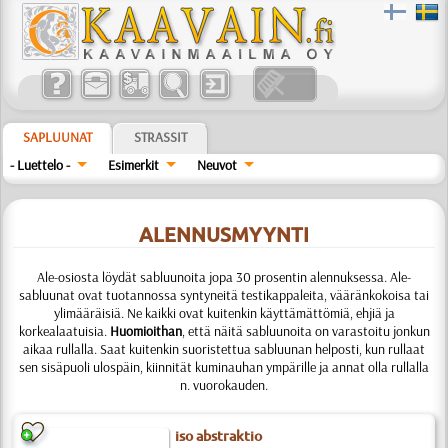
SAPLUUNAT
STRASSIT
- Luettelo -
Esimerkit
Neuvot
ALENNUSMYYNTI
Ale-osiosta löydät sabluunoita jopa 30 prosentin alennuksessa. Ale-
sabluunat ovat tuotannossa syntyneitä testikappaleita, vääränkokoisa tai
ylimääräisiä. Ne kaikki ovat kuitenkin käyttämättömiä, ehjiä ja
korkealaatuisia.
Huomioithan
, että näitä sabluunoita on varastoitu jonkun
aikaa rullalla. Saat kuitenkin suoristettua sabluunan helposti, kun rullaat
sen sisäpuoli ulospäin, kiinnität kuminauhan ympärille ja annat olla rullalla
n. vuorokauden.
iso abstraktio