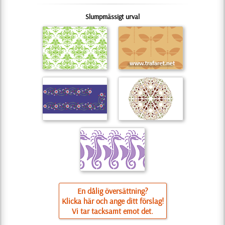
Slumpmässigt urval
En dålig översättning?
Klicka här och ange ditt förslag!
Vi tar tacksamt emot det.