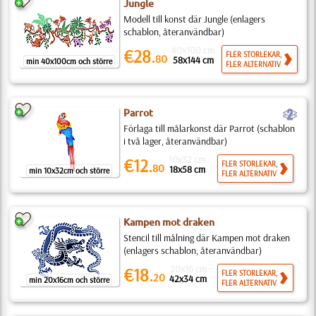
Jungle
Modell till konst där Jungle (enlagers
schablon, återanvändbar)
40x100 cm
€28.
FLER STORLEKAR,
80
58x144 cm
min 40x100cm och större
FLER ALTERNATIV
b
Parrot
Förlaga till målarkonst där Parrot (schablon
i två lager, återanvändbar)
10x32 cm
€12.
FLER STORLEKAR,
80
18x58 cm
min 10x32cm och större
FLER ALTERNATIV
Kampen mot draken
Stencil till målning där Kampen mot draken
(enlagers schablon, återanvändbar)
20x16 cm
€18.
FLER STORLEKAR,
20
42x34 cm
min 20x16cm och större
FLER ALTERNATIV