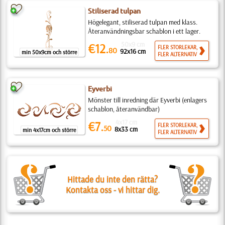
Stiliserad tulpan
Högelegant, stiliserad tulpan med klass.
Återanvändningsbar schablon i ett lager.
50x9 cm
€12.
FLER STORLEKAR,
80
92x16 cm
min 50x9cm och större
FLER ALTERNATIV
Eyverbi
Mönster till inredning där Eyverbi (enlagers
schablon, återanvändbar)
4x17 cm
€7.
FLER STORLEKAR,
50
8x33 cm
min 4x17cm och större
FLER ALTERNATIV
Hittade du inte den rätta?
Kontakta oss - vi hittar dig.