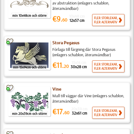
av abstraktion (enlagers schablon,
återanvändbar)
min 10x48cm och större
10x48 cm
€9.
FLER STORLEKAR,
60
12x57 cm
FLER ALTERNATIV
Stora Pegasus
Förlaga till färgning där Stora Pegasus
(enlagers schablon, återanvändbar)
15x14 cm
€11.
FLER STORLEKAR,
20
30x28 cm
min 15x14cm och större
FLER ALTERNATIV
Vine
Mall till väggar där Vine (enlagers schablon,
återanvändbar)
20x39 cm
€17.
FLER STORLEKAR,
60
32x61 cm
min 20x39cm och större
FLER ALTERNATIV