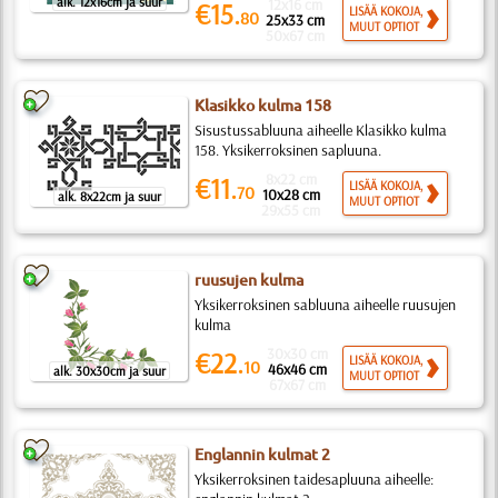
alk. 12x16cm ja suur
12x16 cm
€15.
LISÄÄ KOKOJA,
80
25x33 cm
MUUT OPTIOT
50x67 cm
Klasikko kulma 158
Sisustussabluuna aiheelle Klasikko kulma
158. Yksikerroksinen sapluuna.
8x22 cm
€11.
LISÄÄ KOKOJA,
70
10x28 cm
alk. 8x22cm ja suur
MUUT OPTIOT
29x55 cm
ruusujen kulma
Yksikerroksinen sabluuna aiheelle ruusujen
kulma
30x30 cm
€22.
LISÄÄ KOKOJA,
10
46x46 cm
alk. 30x30cm ja suur
MUUT OPTIOT
67x67 cm
Englannin kulmat 2
Yksikerroksinen taidesapluuna aiheelle: