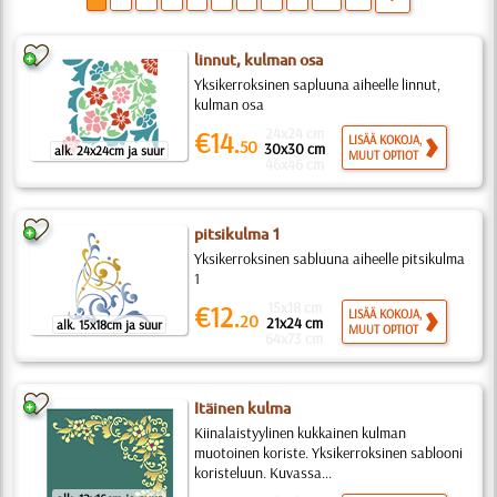
linnut, kulman osa
Yksikerroksinen sapluuna aiheelle linnut,
kulman osa
24x24 cm
€14.
LISÄÄ KOKOJA,
50
30x30 cm
alk. 24x24cm ja suur
MUUT OPTIOT
46x46 cm
pitsikulma 1
Yksikerroksinen sabluuna aiheelle pitsikulma
1
15x18 cm
€12.
LISÄÄ KOKOJA,
20
21x24 cm
alk. 15x18cm ja suur
MUUT OPTIOT
64x73 cm
Itäinen kulma
Kiinalaistyylinen kukkainen kulman
muotoinen koriste. Yksikerroksinen sablooni
koristeluun. Kuvassa...