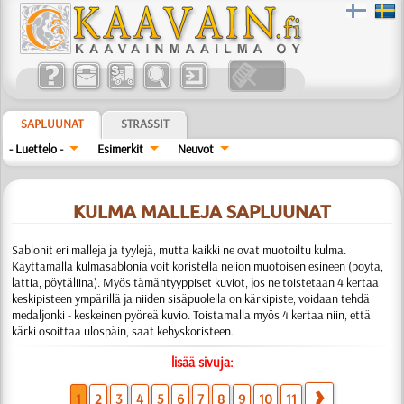
SAPLUUNAT
STRASSIT
- Luettelo -
Esimerkit
Neuvot
KULMA MALLEJA SAPLUUNAT
Sablonit eri malleja ja tyylejä, mutta kaikki ne ovat muotoiltu kulma.
Käyttämällä kulmasablonia voit koristella neliön muotoisen esineen (pöytä,
lattia, pöytäliina). Myös tämäntyyppiset kuviot, jos ne toistetaan 4 kertaa
keskipisteen ympärillä ja niiden sisäpuolella on kärkipiste, voidaan tehdä
medaljonki - keskeinen pyöreä kuvio. Toistamalla myös 4 kertaa niin, että
kärki osoittaa ulospäin, saat kehyskoristeen.
lisää sivuja:
1
2
3
4
5
6
7
8
9
10
11