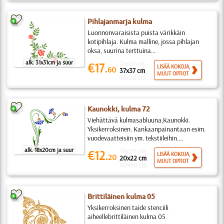
Pihlajanmarja kulma
Luonnonvaraisista puista värikkäin
kotipihlaja. Kulma malline, jossa pihlajan
oksa, suurina terttuina...
alk. 31x31cm ja suur
31x31 cm
€17.
LISÄÄ KOKOJA,
60
37x37 cm
MUUT OPTIOT
93x92 cm
Kaunokki, kulma 72
Viehättävä kulmasabluuna,Kaunokki.
Yksikerroksinen. Kankaanpainantaan esim.
vuodevaatteisiin ym. tekstiileihin....
alk. 18x20cm ja suur
18x20 cm
€12.
LISÄÄ KOKOJA,
20
20x22 cm
MUUT OPTIOT
40x44 cm
Brittiläinen kulma 05
Yksikerroksinen taide stenciili
aiheellebrittiläinen kulma 05