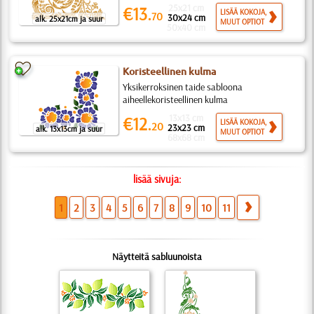
25x21 cm
€13.
LISÄÄ KOKOJA,
70
30x24 cm
alk. 25x21cm ja suur
MUUT OPTIOT
50x40 cm
Koristeellinen kulma
Yksikerroksinen taide sabloona
aiheellekoristeellinen kulma
13x13 cm
€12.
LISÄÄ KOKOJA,
20
23x23 cm
alk. 13x13cm ja suur
MUUT OPTIOT
68x68 cm
lisää sivuja:
1
2
3
4
5
6
7
8
9
10
11
Näytteitä sabluunoista