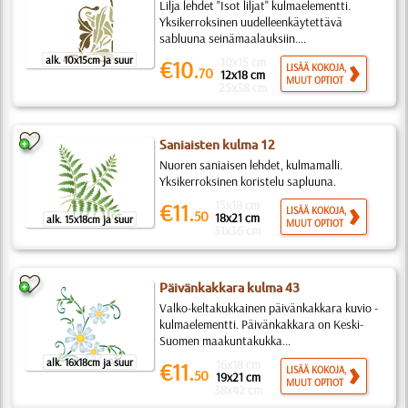
Lilja lehdet "Isot liljat" kulmaelementti.
Yksikerroksinen uudelleenkäytettävä
sabluuna seinämaalauksiin....
alk. 10x15cm ja suur
10x15 cm
€10.
LISÄÄ KOKOJA,
70
12x18 cm
MUUT OPTIOT
25x38 cm
Saniaisten kulma 12
Nuoren saniaisen lehdet, kulmamalli.
Yksikerroksinen koristelu sapluuna.
15x18 cm
€11.
LISÄÄ KOKOJA,
50
18x21 cm
alk. 15x18cm ja suur
MUUT OPTIOT
31x36 cm
Päivänkakkara kulma 43
Valko-keltakukkainen päivänkakkara kuvio -
kulmaelementti. Päivänkakkara on Keski-
Suomen maakuntakukka...
alk. 16x18cm ja suur
16x18 cm
€11.
LISÄÄ KOKOJA,
50
19x21 cm
MUUT OPTIOT
38x42 cm