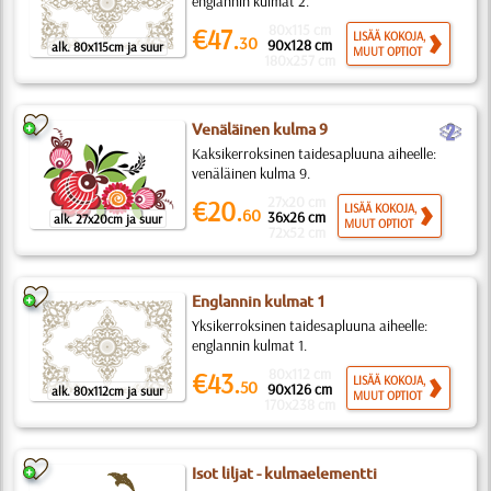
englannin kulmat 2.
80x115 cm
€47.
LISÄÄ KOKOJA,
30
90x128 cm
alk. 80x115cm ja suur
MUUT OPTIOT
180x257 cm
b
Venäläinen kulma 9
Kaksikerroksinen taidesapluuna aiheelle:
venäläinen kulma 9.
27x20 cm
€20.
LISÄÄ KOKOJA,
60
36x26 cm
alk. 27x20cm ja suur
MUUT OPTIOT
72x52 cm
Englannin kulmat 1
Yksikerroksinen taidesapluuna aiheelle:
englannin kulmat 1.
80x112 cm
€43.
LISÄÄ KOKOJA,
50
90x126 cm
alk. 80x112cm ja suur
MUUT OPTIOT
170x238 cm
Isot liljat - kulmaelementti