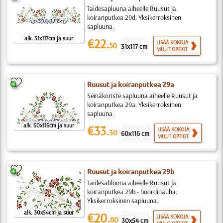
Taidesapluuna aiheelle Ruusut ja
koiranputkea 29d. Yksikerroksinen
sapluuna.
alk. 31x117cm ja suur
31x117 cm
€22.
LISÄÄ KOKOJA,
50
31x117 cm
MUUT OPTIOT
47x175 cm
Ruusut ja koiranputkea 29a
Seinäkoriste sapluuna aiheelle Ruusut ja
koiranputkea 29a. Yksikerroksinen
sapluuna.
alk. 60x116cm ja suur
60x116 cm
€33.
LISÄÄ KOKOJA,
30
60x116 cm
MUUT OPTIOT
90x173 cm
Ruusut ja koiranputkea 29b
Taidesabloona aiheelle Ruusut ja
koiranputkea 29b - boordinauha.
Yksikerroksinen sapluuna.
alk. 30x54cm ja suur
30x54 cm
€20.
LISÄÄ KOKOJA,
80
30x54 cm