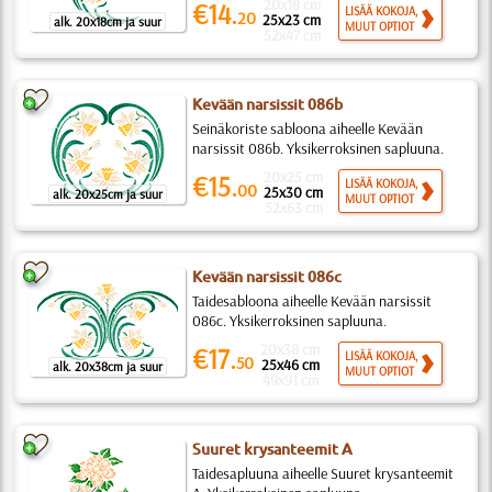
20x18 cm
€14.
LISÄÄ KOKOJA,
20
25x23 cm
alk. 20x18cm ja suur
MUUT OPTIOT
52x47 cm
Kevään narsissit 086b
Seinäkoriste sabloona aiheelle Kevään
narsissit 086b. Yksikerroksinen sapluuna.
20x25 cm
€15.
LISÄÄ KOKOJA,
00
25x30 cm
alk. 20x25cm ja suur
MUUT OPTIOT
52x63 cm
Kevään narsissit 086c
Taidesabloona aiheelle Kevään narsissit
086c. Yksikerroksinen sapluuna.
20x38 cm
€17.
LISÄÄ KOKOJA,
50
25x46 cm
alk. 20x38cm ja suur
MUUT OPTIOT
49x91 cm
Suuret krysanteemit A
Taidesapluuna aiheelle Suuret krysanteemit