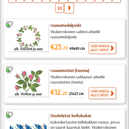
30
ruusumedaljonki
Yksikerroksinen sabloni aiheelle
ruusumedaljonki
33x33 cm
€23.
LISÄÄ KOKOJA,
70
49x49 cm
alk. 33x33cm ja suur
MUUT OPTIOT
72x71 cm
ruusumotiivi (teema)
Yksikerroksinen sabluunat aiheelle
ruusumotiivi (teema)
17x14 cm
€12.
LISÄÄ KOKOJA,
20
25x21 cm
alk. 17x14cm ja suur
MUUT OPTIOT
36x31 cm
Unohdetut kellokukat
Kaksinkertaisten kellokukkien reunus, joissa
on suuret kaarevat kielet. Yksikerroksinen