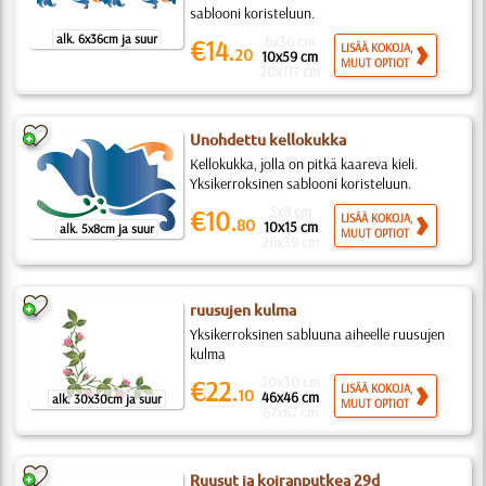
sablooni koristeluun.
alk. 6x36cm ja suur
6x36 cm
€14.
LISÄÄ KOKOJA,
20
10x59 cm
MUUT OPTIOT
20x117 cm
Unohdettu kellokukka
Kellokukka, jolla on pitkä kaareva kieli.
Yksikerroksinen sablooni koristeluun.
5x8 cm
€10.
LISÄÄ KOKOJA,
80
10x15 cm
alk. 5x8cm ja suur
MUUT OPTIOT
26x39 cm
ruusujen kulma
Yksikerroksinen sabluuna aiheelle ruusujen
kulma
30x30 cm
€22.
LISÄÄ KOKOJA,
10
46x46 cm
alk. 30x30cm ja suur
MUUT OPTIOT
67x67 cm
Ruusut ja koiranputkea 29d