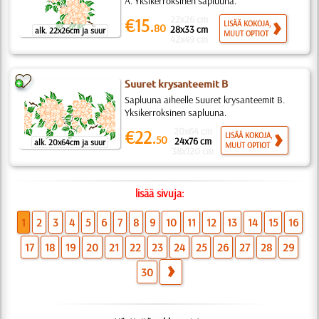
A. Yksikerroksinen sapluuna.
22x26 cm
€15.
LISÄÄ KOKOJA,
80
28x33 cm
alk. 22x26cm ja suur
MUUT OPTIOT
42x49 cm
Suuret krysanteemit B
Sapluuna aiheelle Suuret krysanteemit B.
Yksikerroksinen sapluuna.
20x64 cm
€22.
LISÄÄ KOKOJA,
50
24x76 cm
alk. 20x64cm ja suur
MUUT OPTIOT
38x120 cm
lisää sivuja:
1
2
3
4
5
6
7
8
9
10
11
12
13
14
15
16
17
18
19
20
21
22
23
24
25
26
27
28
29
30