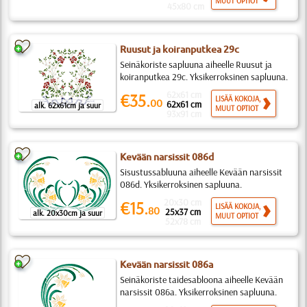
MUUT OPTIOT
45x80 cm
Ruusut ja koiranputkea 29c
Seinäkoriste sapluuna aiheelle Ruusut ja
koiranputkea 29c. Yksikerroksinen sapluuna.
62x61 cm
€35.
LISÄÄ KOKOJA,
00
62x61 cm
alk. 62x61cm ja suur
MUUT OPTIOT
93x91 cm
Kevään narsissit 086d
Sisustussabluuna aiheelle Kevään narsissit
086d. Yksikerroksinen sapluuna.
20x30 cm
€15.
LISÄÄ KOKOJA,
80
25x37 cm
alk. 20x30cm ja suur
MUUT OPTIOT
52x78 cm
Kevään narsissit 086a
Seinäkoriste taidesabloona aiheelle Kevään
narsissit 086a. Yksikerroksinen sapluuna.