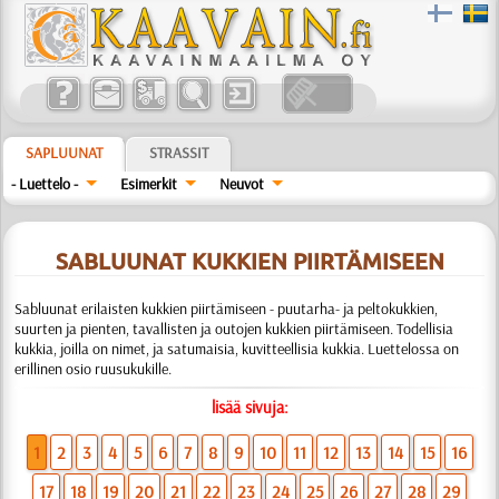
SAPLUUNAT
STRASSIT
- Luettelo -
Esimerkit
Neuvot
SABLUUNAT KUKKIEN PIIRTÄMISEEN
Sabluunat erilaisten kukkien piirtämiseen - puutarha- ja peltokukkien,
suurten ja pienten, tavallisten ja outojen kukkien piirtämiseen. Todellisia
kukkia, joilla on nimet, ja satumaisia, kuvitteellisia kukkia. Luettelossa on
erillinen osio ruusukukille.
lisää sivuja:
1
2
3
4
5
6
7
8
9
10
11
12
13
14
15
16
17
18
19
20
21
22
23
24
25
26
27
28
29