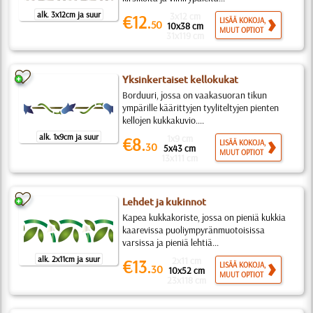
alk. 3x12cm ja suur
3x12 cm
€12.
LISÄÄ KOKOJA,
50
10x38 cm
MUUT OPTIOT
31x119 cm
Yksinkertaiset kellokukat
Borduuri, jossa on vaakasuoran tikun
ympärille käärittyjen tyyliteltyjen pienten
kellojen kukkakuvio....
alk. 1x9cm ja suur
1x9 cm
€8.
LISÄÄ KOKOJA,
30
5x43 cm
MUUT OPTIOT
13x111 cm
Lehdet ja kukinnot
Kapea kukkakoriste, jossa on pieniä kukkia
kaarevissa puoliympyränmuotoisissa
varsissa ja pieniä lehtiä...
alk. 2x11cm ja suur
2x11 cm
€13.
LISÄÄ KOKOJA,
30
10x52 cm
MUUT OPTIOT
23x118 cm