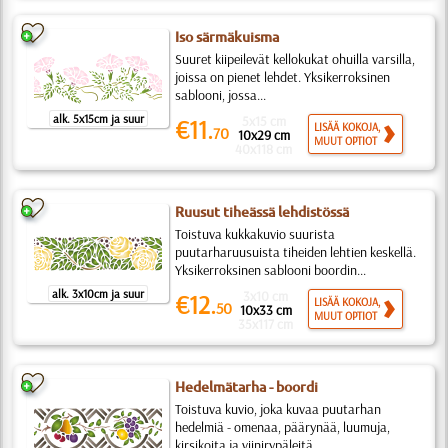
Iso särmäkuisma
Suuret kiipeilevät kellokukat ohuilla varsilla,
joissa on pienet lehdet. Yksikerroksinen
sablooni, jossa...
alk. 5x15cm ja suur
5x15 cm
€11.
LISÄÄ KOKOJA,
70
10x29 cm
MUUT OPTIOT
40x118 cm
Ruusut tiheässä lehdistössä
Toistuva kukkakuvio suurista
puutarharuusuista tiheiden lehtien keskellä.
Yksikerroksinen sablooni boordin...
alk. 3x10cm ja suur
3x10 cm
€12.
LISÄÄ KOKOJA,
50
10x33 cm
MUUT OPTIOT
35x117 cm
Hedelmätarha - boordi
Toistuva kuvio, joka kuvaa puutarhan
hedelmiä - omenaa, päärynää, luumuja,
kirsikoita ja viinirypäleitä...