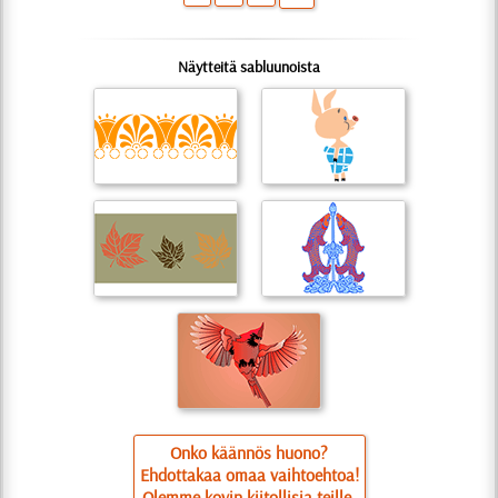
Näytteitä sabluunoista
Onko käännös huono?
Ehdottakaa omaa vaihtoehtoa!
Olemme kovin kiitollisia teille.