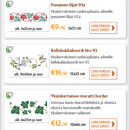
Punainen liljat 03a
Yksikerroksinen taidesapluuna aiheelle:
punainen liljat 03a.
4x25 cm
€9.
LISÄÄ KOKOJA,
90
5x31 cm
alk. 4x25cm ja suur
MUUT OPTIOT
10x62 cm
Kellokukkaboordi Nro 93
Yksikerroksinen taidesapluuna aiheelle:
kellokukkaboordi nro 93.
10x39 cm
€14.
LISÄÄ KOKOJA,
50
15x25 cm
alk. 10x39cm ja suur
MUUT OPTIOT
30x115 cm
Yksinkertainen muratti border
Toistuva kuvio murattilehdistä ja ohuista
oksista koostuvalle reunukselle.
Yksikerroksinen sablooni...
alk. 6x27cm ja suur
6x27 cm
€12.
LISÄÄ KOKOJA,
50
10x44 cm
MUUT OPTIOT
24x105 cm