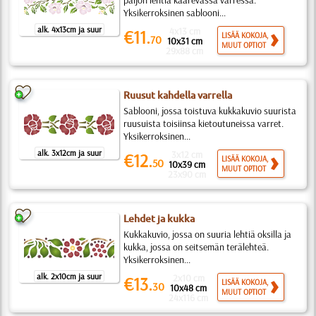
paljon lehtiä kaarevassa varressa.
Yksikerroksinen sablooni...
alk. 4x13cm ja suur
4x13 cm
€11.
LISÄÄ KOKOJA,
70
10x31 cm
MUUT OPTIOT
29x88 cm
Ruusut kahdella varrella
Sablooni, jossa toistuva kukkakuvio suurista
ruusuista toisiinsa kietoutuneissa varret.
Yksikerroksinen...
alk. 3x12cm ja suur
3x12 cm
€12.
LISÄÄ KOKOJA,
50
10x39 cm
MUUT OPTIOT
23x90 cm
Lehdet ja kukka
Kukkakuvio, jossa on suuria lehtiä oksilla ja
kukka, jossa on seitsemän terälehteä.
Yksikerroksinen...
alk. 2x10cm ja suur
2x10 cm
€13.
LISÄÄ KOKOJA,
30
10x48 cm
MUUT OPTIOT
24x116 cm