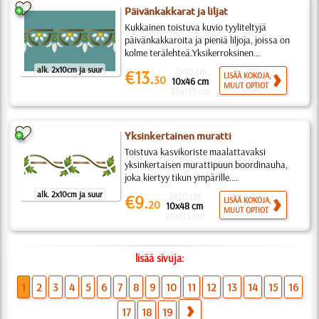
Päivänkakkarat ja liljat
Kukkainen toistuva kuvio tyyliteltyjä
päivänkakkaroita ja pieniä liljoja, joissa on
kolme terälehteä.Yksikerroksinen...
alk. 2x10cm ja suur
2x10 cm
€13.
LISÄÄ KOKOJA,
30
10x46 cm
MUUT OPTIOT
25x115 cm
Yksinkertainen muratti
Toistuva kasvikoriste maalattavaksi
yksinkertaisen murattipuun boordinauha,
joka kiertyy tikun ympärille....
alk. 2x10cm ja suur
2x10 cm
€9.
LISÄÄ KOKOJA,
20
10x48 cm
MUUT OPTIOT
24x115 cm
lisää sivuja:
1
2
3
4
5
6
7
8
9
10
11
12
13
14
15
16
17
18
19