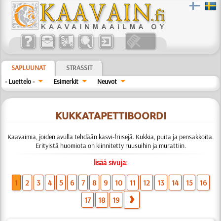
SAPLUUNAT
STRASSIT
- Luettelo -
Esimerkit
Neuvot
KUKKATAPETTIBOORDI
Kaavaimia, joiden avulla tehdään kasvi-friisejä. Kukkia, puita ja pensakkoita.
Erityistä huomiota on kiinnitetty ruusuihin ja murattiin.
lisää sivuja:
1
2
3
4
5
6
7
8
9
10
11
12
13
14
15
16
17
18
19