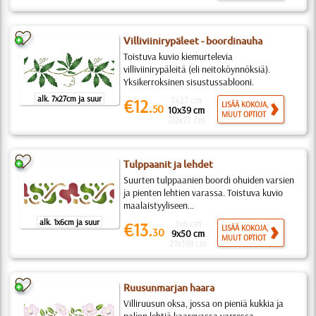
Villiviinirypäleet - boordinauha
Toistuva kuvio kiemurtelevia
villiviinirypäleitä (eli neitoköynnöksiä).
Yksikerroksinen sisustussablooni.
alk. 7x27cm ja suur
7x27 cm
€12.
LISÄÄ KOKOJA,
50
10x39 cm
MUUT OPTIOT
20x77 cm
Tulppaanit ja lehdet
Suurten tulppaanien boordi ohuiden varsien
ja pienten lehtien varassa. Toistuva kuvio
maalaistyyliseen...
alk. 1x6cm ja suur
1x6 cm
€13.
LISÄÄ KOKOJA,
30
9x50 cm
MUUT OPTIOT
21x118 cm
Ruusunmarjan haara
Villiruusun oksa, jossa on pieniä kukkia ja