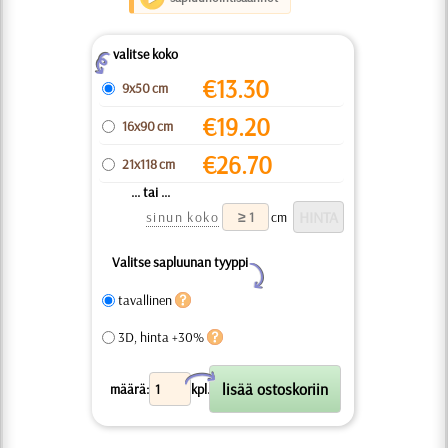
valitse koko
Z
€
13.30
9x50 cm
€
19.20
16x90 cm
€
26.70
21x118 cm
... tai ...
sinun koko
cm
Valitse sapluunan tyyppi
Y
tavallinen
3D, hinta +30%
X
määrä:
kpl.