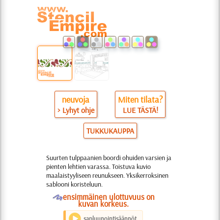
neuvoja
Miten tilata?
> Lyhyt ohje
LUE TÄSTÄ!
TUKKUKAUPPA
Suurten tulppaanien boordi ohuiden varsien ja
pienten lehtien varassa. Toistuva kuvio
maalaistyyliseen reunukseen. Yksikerroksinen
sablooni koristeluun.
O
ensimmäinen ulottuvuus on
kuvan korkeus.
sapluunointisäännöt