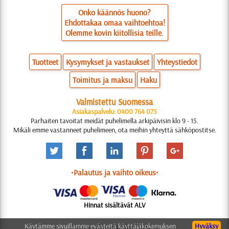
Onko käännös huono?
Ehdottakaa omaa vaihtoehtoa!
Olemme kovin kiitollisia teille.
Tuotteet
Kysymykset ja vastaukset
Yhteystiedot
Toimitus ja maksu
Haku
Valmistettu Suomessa
Asiakaspalvelu: 0400 764 075
Parhaiten tavoitat meidät puhelimella arkipäivisin klo 9 - 15.
Mikäli emme vastanneet puhelimeen, ota meihin yhteyttä sähköpostitse.
•Palautus ja vaihto oikeus•
Hinnat sisältävät ALV
Käytämme sivuillamme evästeitä käyttäjäkokemuksen
Hyväksy
© 2006-2025 Suunnittelu: Natali M.