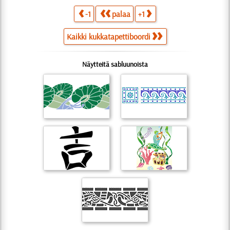
-1
palaa
+1
Kaikki kukkatapettiboordi
Näytteitä sabluunoista