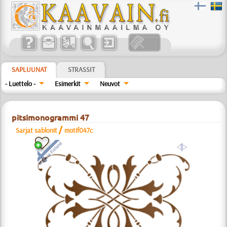
SAPLUUNAT
STRASSIT
- Luettelo -
Esimerkit
Neuvot
pitsimonogrammi 47
/
Sarjat sablonit
motif047c
a