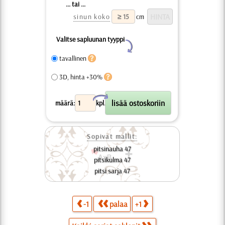
... tai ...
sinun koko
cm
Valitse sapluunan tyyppi
Y
tavallinen
3D, hinta +30%
X
määrä:
kpl.
Sopivat mallit:
pitsinauha 47
pitsikulma 47
pitsi sarja 47
-1
palaa
+1