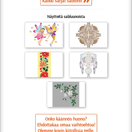
Kaikki sarjat sablonit
Näytteitä sabluunoista
Onko käännös huono?
Ehdottakaa omaa vaihtoehtoa!
Olemme kovin kiitollisia teille.