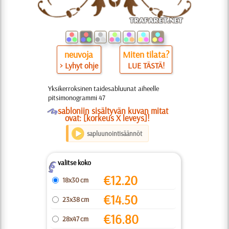
neuvoja
Miten tilata?
> Lyhyt ohje
LUE TÄSTÄ!
Yksikerroksinen taidesabluunat aiheelle
pitsimonogrammi 47
O
sabloniin sisältyvän kuvan mitat
ovat: [korkeus X leveys]!
sapluunointisäännöt
valitse koko
Z
€
12.20
18x30 cm
€
14.50
23x38 cm
€
16.80
28x47 cm