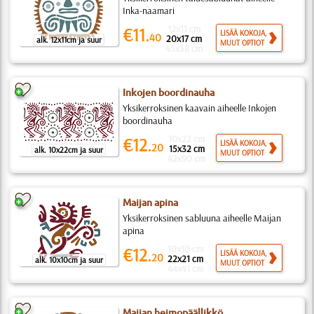
Inka-naamari
12x11 cm
€11.
LISÄÄ KOKOJA,
40
20x17 cm
alk. 12x11cm ja suur
MUUT OPTIOT
45x38 cm
Inkojen boordinauha
Yksikerroksinen kaavain aiheelle Inkojen
boordinauha
10x22 cm
€12.
LISÄÄ KOKOJA,
20
15x32 cm
alk. 10x22cm ja suur
MUUT OPTIOT
42x90 cm
Maijan apina
Yksikerroksinen sabluuna aiheelle Maijan
apina
10x10 cm
€12.
LISÄÄ KOKOJA,
20
22x21 cm
alk. 10x10cm ja suur
MUUT OPTIOT
44x41 cm
Maijan heimopäällikkö