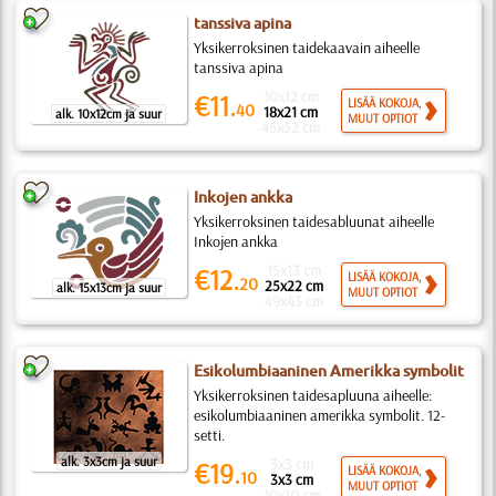
tanssiva apina
Yksikerroksinen taidekaavain aiheelle
tanssiva apina
10x12 cm
€11.
LISÄÄ KOKOJA,
40
18x21 cm
alk. 10x12cm ja suur
MUUT OPTIOT
45x52 cm
Inkojen ankka
Yksikerroksinen taidesabluunat aiheelle
Inkojen ankka
15x13 cm
€12.
LISÄÄ KOKOJA,
20
25x22 cm
alk. 15x13cm ja suur
MUUT OPTIOT
49x43 cm
Esikolumbiaaninen Amerikka symbolit
Yksikerroksinen taidesapluuna aiheelle:
esikolumbiaaninen amerikka symbolit. 12-
setti.
alk. 3x3cm ja suur
3x3 cm
€19.
LISÄÄ KOKOJA,
10
3x3 cm
MUUT OPTIOT
10x10 cm