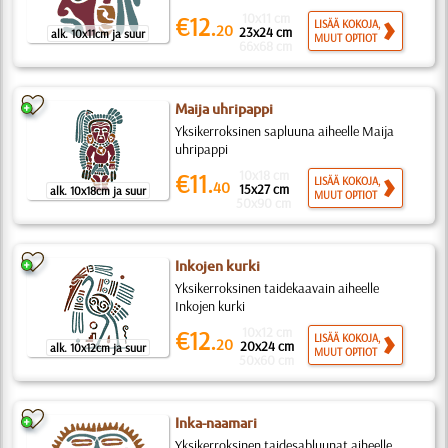
10x11 cm
€12.
LISÄÄ KOKOJA,
20
23x24 cm
alk. 10x11cm ja suur
MUUT OPTIOT
66x68 cm
Maija uhripappi
Yksikerroksinen sapluuna aiheelle Maija
uhripappi
10x18 cm
€11.
LISÄÄ KOKOJA,
40
15x27 cm
alk. 10x18cm ja suur
MUUT OPTIOT
50x90 cm
Inkojen kurki
Yksikerroksinen taidekaavain aiheelle
Inkojen kurki
10x12 cm
€12.
LISÄÄ KOKOJA,
20
20x24 cm
alk. 10x12cm ja suur
MUUT OPTIOT
50x60 cm
Inka-naamari
Yksikerroksinen taidesabluunat aiheelle