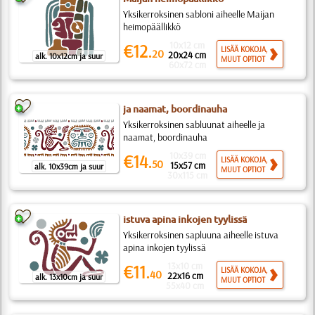
Yksikerroksinen sabloni aiheelle Maijan
heimopäällikkö
10x12 cm
€12.
LISÄÄ KOKOJA,
20
20x24 cm
alk. 10x12cm ja suur
MUUT OPTIOT
60x72 cm
ja naamat, boordinauha
Yksikerroksinen sabluunat aiheelle ja
naamat, boordinauha
10x39 cm
€14.
LISÄÄ KOKOJA,
50
15x57 cm
alk. 10x39cm ja suur
MUUT OPTIOT
30x115 cm
istuva apina inkojen tyylissä
Yksikerroksinen sapluuna aiheelle istuva
apina inkojen tyylissä
13x10 cm
€11.
LISÄÄ KOKOJA,
40
22x16 cm
alk. 13x10cm ja suur
MUUT OPTIOT
55x40 cm