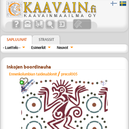
SAPLUUNAT
STRASSIT
- Luettelo -
Esimerkit
Neuvot
Inkojen boordinauha
/
Ennenkolumbian taidesablonit
precol005
a