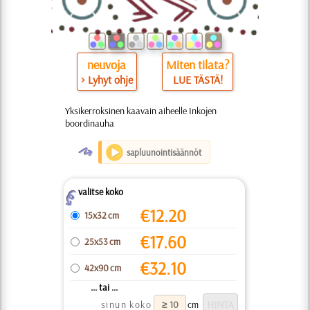
neuvoja
Miten tilata?
> Lyhyt ohje
LUE TÄSTÄ!
Yksikerroksinen kaavain aiheelle Inkojen
boordinauha
O
sapluunointisäännöt
valitse koko
Z
€
12.20
15x32 cm
€
17.60
25x53 cm
€
32.10
42x90 cm
... tai ...
sinun koko
cm