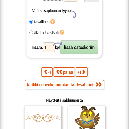
Valitse sapluunan tyyppi
Y
tavallinen
3D, hinta +30%
X
määrä:
kpl.
-1
palaa
+1
Kaikki ennenkolumbian taidesablonit
Näytteitä sabluunoista