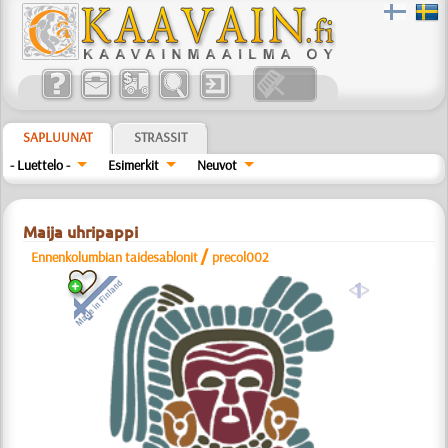
SAPLUUNAT
STRASSIT
- Luettelo -
Esimerkit
Neuvot
Maija uhripappi
/
Ennenkolumbian taidesablonit
precol002
a