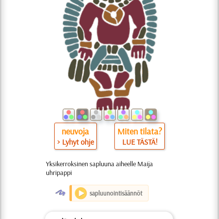
neuvoja
Miten tilata?
> Lyhyt ohje
LUE TÄSTÄ!
Yksikerroksinen sapluuna aiheelle Maija
uhripappi
O
sapluunointisäännöt