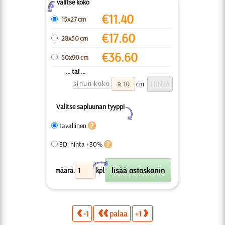
valitse koko
Z
€
11.40
15x27 cm
€
17.60
28x50 cm
€
36.60
50x90 cm
... tai ...
sinun koko
cm
Valitse sapluunan tyyppi
Y
tavallinen
3D, hinta +30%
X
määrä:
kpl.
-1
palaa
+1