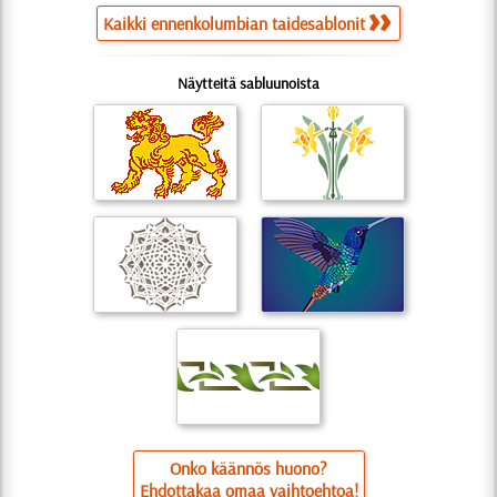
Kaikki ennenkolumbian taidesablonit
Näytteitä sabluunoista
Onko käännös huono?
Ehdottakaa omaa vaihtoehtoa!